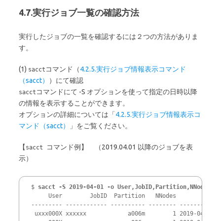
4.7.実行ジョブ一覧の確認方法
実行したジョブの一覧を確認するには２つの方法がありま
す。
(1)
コマンド（
4.2.5.実行ジョブ情報表示コマンド
sacct
（sacct）
）にて確認
コマンドにて -S オプションを使って指定の日時以降
sacct
の情報を表示することができます。
オプションの詳細については「
4.2.5.実行ジョブ情報表示コ
マンド（sacct）
」をご覧ください。
【
コマンド例】 （2019.04.01 以降のジョブを表
sacct
示）
$ 
sacct -S 2019-04-01 -o User,JobID,Partition,NNodes,Su
     User        JobID  Partition   NNodes             
--------- ------------ ---------- -------- ------------
 uxxx000X xxxxxx            a006m        1 2019-04-10T0