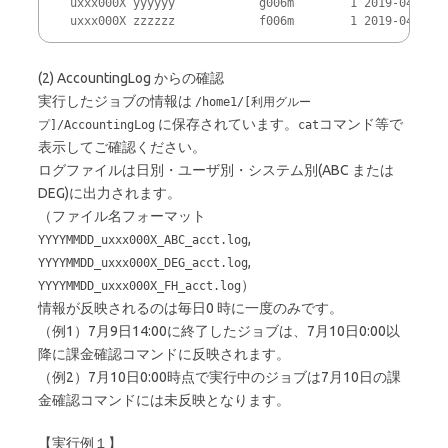
 uxxx000X yyyyyy            g006m        1 2019-04-12T1
 uxxx000X zzzzzz            f006m        1 2019-04-15T1
(2) AccountingLog からの確認
実行したジョブの情報は
/home1/[利用グルー
に保存されています。
コマンド等で
プ]/AccountingLog
cat
表示してご確認ください。
ログファイルは日別・ユーザ別・システム別(ABC または
DEG)に出力されます。
（ファイル名フォーマット
,
YYYYMMDD_uxxx000X_ABC_acct.log
,
YYYYMMDD_uxxx000X_DEG_acct.log
）
YYYYMMDD_uxxx000X_FH_acct.log
情報が反映されるのは毎日0 時に一度のみです。
（例1）7月9日14:00に終了したジョブは、7月10日0:00以
降に課金確認コマンドに反映されます。
（例2）7月10日0:00時点で実行中のジョブは7月10日の課
金確認コマンドには未反映となります。
【実行例１】