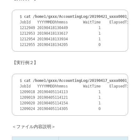
$ 
cat /home1/gxxx/AccountingLog/20190421_uxxx0001_ABC_a
JobId   YYYYMMDDhhmmss       WaitTime    ElapsedTime   
1212949 20190418130449              1             63   
1212953 20190418133617              1              3   
1212954 20190418133934              1              6   
1212955 20190418134205              0              6   
【実行例２】
$ 
cat /home1/gxxx/AccountingLog/20190417_uxxx0001_FH_ac
JobId   YYYYMMDDhhmmss       WaitTime    ElapsedTime   
1209018 20190405114113              1             23   
1209019 20190405114121              1             22   
1209020 20190405114154              1             38   
＜ファイル内容説明＞