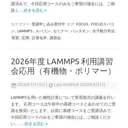
講済みで、今回応用コースのみをご希望の場合には、ご相
談く…
続きを読む »
カテゴリー:
受講申し込み受付中
タグ:
FOCUS
,
FOCUSスパコ
ン
,
LAMMPS
,
スパコン
,
セミナー
,
ハンズオン
,
分子動力学法
,
実習
,
応用
,
計算化学
,
講習会
2026年度 LAMMPS 利用講習
会応用（有機物・ポリマー）
2026年5月13日
|
Last modified: 2026年8月3日
LAMMPSを用いた物性計算について実習形式の講義を行い
ます。 応用コースは午前中の基礎コースとあわせてのご受
講を推奨いたします。以前に基礎コースをご受講済みで、
今回応用コースのみをご希望の場合には、ご相談くださ
い。 …
続きを読む »