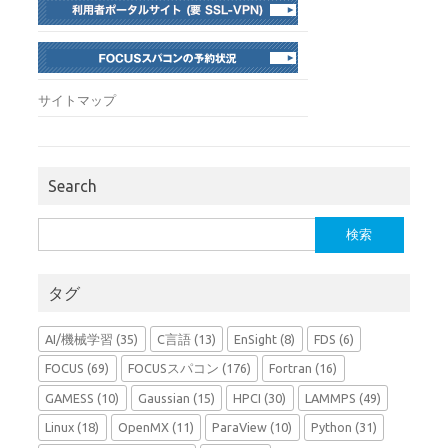
サイトマップ
Search
検
索:
タグ
AI/機械学習
(35)
C言語
(13)
EnSight
(8)
FDS
(6)
FOCUS
(69)
FOCUSスパコン
(176)
Fortran
(16)
GAMESS
(10)
Gaussian
(15)
HPCI
(30)
LAMMPS
(49)
Linux
(18)
OpenMX
(11)
ParaView
(10)
Python
(31)