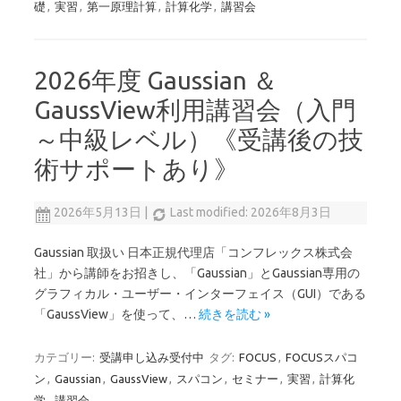
礎
,
実習
,
第一原理計算
,
計算化学
,
講習会
2026年度 Gaussian ＆
GaussView利用講習会（入門
～中級レベル）《受講後の技
術サポートあり》
2026年5月13日
|
Last modified: 2026年8月3日
Gaussian 取扱い 日本正規代理店「コンフレックス株式会
社」から講師をお招きし、「Gaussian」とGaussian専用の
グラフィカル・ユーザー・インターフェイス（GUI）である
「GaussView」を使って、…
続きを読む »
カテゴリー:
受講申し込み受付中
タグ:
FOCUS
,
FOCUSスパコ
ン
,
Gaussian
,
GaussView
,
スパコン
,
セミナー
,
実習
,
計算化
学
,
講習会