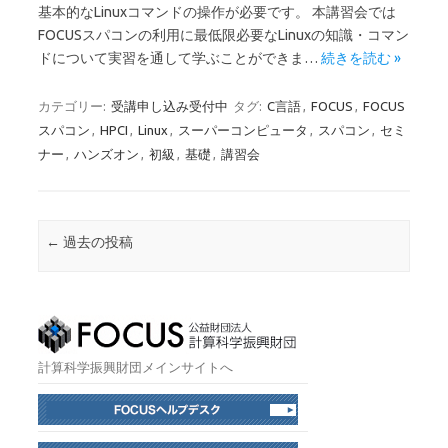
基本的なLinuxコマンドの操作が必要です。 本講習会では
FOCUSスパコンの利用に最低限必要なLinuxの知識・コマン
ドについて実習を通して学ぶことができま…
続きを読む »
カテゴリー:
受講申し込み受付中
タグ:
C言語
,
FOCUS
,
FOCUS
スパコン
,
HPCI
,
Linux
,
スーパーコンピュータ
,
スパコン
,
セミ
ナー
,
ハンズオン
,
初級
,
基礎
,
講習会
投稿ナビゲーション
←
過去の投稿
計算科学振興財団メインサイトへ