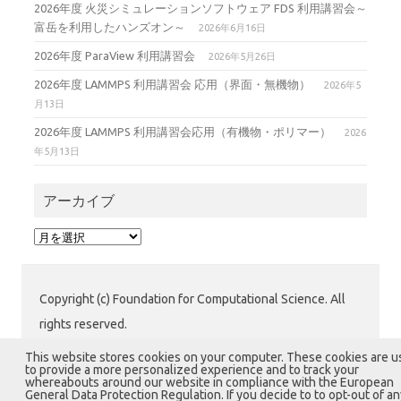
2026年度 火災シミュレーションソフトウェア FDS 利用講習会～
富岳を利用したハンズオン～
2026年6月16日
2026年度 ParaView 利用講習会
2026年5月26日
2026年度 LAMMPS 利用講習会 応用（界面・無機物）
2026年5
月13日
2026年度 LAMMPS 利用講習会応用（有機物・ポリマー）
2026
年5月13日
アーカイブ
ア
ー
カ
イ
Copyright (c) Foundation for Computational Science. All
ブ
rights reserved.
公益財団法人 計算科学振興財団 (FOCUS) 運用グループ
This website stores cookies on your computer. These cookies are 
to provide a more personalized experience and to track your
〒650-0047 兵庫県神戸市中央区港島南町7-1-28 計算科
whereabouts around our website in compliance with the European
General Data Protection Regulation. If you decide to to opt-out of an
学センタービル1階