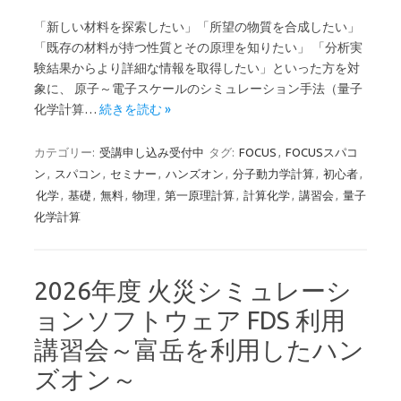
「新しい材料を探索したい」「所望の物質を合成したい」
「既存の材料が持つ性質とその原理を知りたい」 「分析実
験結果からより詳細な情報を取得したい」といった方を対
象に、 原子～電子スケールのシミュレーション手法（量子
化学計算…
続きを読む »
カテゴリー:
受講申し込み受付中
タグ:
FOCUS
,
FOCUSスパコ
ン
,
スパコン
,
セミナー
,
ハンズオン
,
分子動力学計算
,
初心者
,
化学
,
基礎
,
無料
,
物理
,
第一原理計算
,
計算化学
,
講習会
,
量子
化学計算
2026年度 火災シミュレーシ
ョンソフトウェア FDS 利用
講習会～富岳を利用したハン
ズオン～