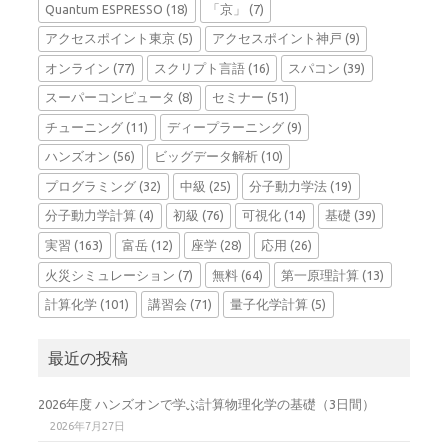
Quantum ESPRESSO
(18)
「京」
(7)
アクセスポイント東京
(5)
アクセスポイント神戸
(9)
オンライン
(77)
スクリプト言語
(16)
スパコン
(39)
スーパーコンピュータ
(8)
セミナー
(51)
チューニング
(11)
ディープラーニング
(9)
ハンズオン
(56)
ビッグデータ解析
(10)
プログラミング
(32)
中級
(25)
分子動力学法
(19)
分子動力学計算
(4)
初級
(76)
可視化
(14)
基礎
(39)
実習
(163)
富岳
(12)
座学
(28)
応用
(26)
火災シミュレーション
(7)
無料
(64)
第一原理計算
(13)
計算化学
(101)
講習会
(71)
量子化学計算
(5)
最近の投稿
2026年度 ハンズオンで学ぶ計算物理化学の基礎（3日間）
2026年7月27日