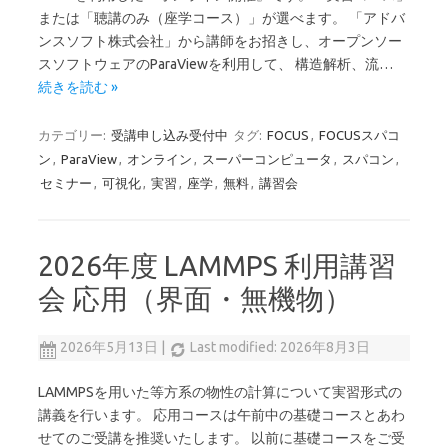
または「聴講のみ（座学コース）」が選べます。 「アドバ
ンスソフト株式会社」から講師をお招きし、オープンソー
スソフトウェアのParaViewを利用して、 構造解析、流…
続きを読む »
カテゴリー:
受講申し込み受付中
タグ:
FOCUS
,
FOCUSスパコ
ン
,
ParaView
,
オンライン
,
スーパーコンピュータ
,
スパコン
,
セミナー
,
可視化
,
実習
,
座学
,
無料
,
講習会
2026年度 LAMMPS 利用講習
会 応用（界面・無機物）
2026年5月13日
|
Last modified: 2026年8月3日
LAMMPSを用いた等方系の物性の計算について実習形式の
講義を行います。 応用コースは午前中の基礎コースとあわ
せてのご受講を推奨いたします。 以前に基礎コースをご受