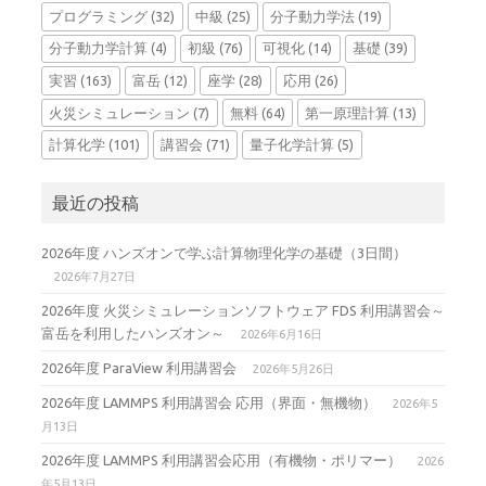
プログラミング
(32)
中級
(25)
分子動力学法
(19)
分子動力学計算
(4)
初級
(76)
可視化
(14)
基礎
(39)
実習
(163)
富岳
(12)
座学
(28)
応用
(26)
火災シミュレーション
(7)
無料
(64)
第一原理計算
(13)
計算化学
(101)
講習会
(71)
量子化学計算
(5)
最近の投稿
2026年度 ハンズオンで学ぶ計算物理化学の基礎（3日間）
2026年7月27日
2026年度 火災シミュレーションソフトウェア FDS 利用講習会～
富岳を利用したハンズオン～
2026年6月16日
2026年度 ParaView 利用講習会
2026年5月26日
2026年度 LAMMPS 利用講習会 応用（界面・無機物）
2026年5
月13日
2026年度 LAMMPS 利用講習会応用（有機物・ポリマー）
2026
年5月13日