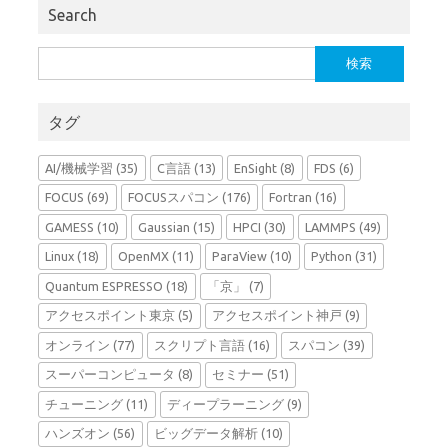
Search
検
索:
タグ
AI/機械学習
(35)
C言語
(13)
EnSight
(8)
FDS
(6)
FOCUS
(69)
FOCUSスパコン
(176)
Fortran
(16)
GAMESS
(10)
Gaussian
(15)
HPCI
(30)
LAMMPS
(49)
Linux
(18)
OpenMX
(11)
ParaView
(10)
Python
(31)
Quantum ESPRESSO
(18)
「京」
(7)
アクセスポイント東京
(5)
アクセスポイント神戸
(9)
オンライン
(77)
スクリプト言語
(16)
スパコン
(39)
スーパーコンピュータ
(8)
セミナー
(51)
チューニング
(11)
ディープラーニング
(9)
ハンズオン
(56)
ビッグデータ解析
(10)