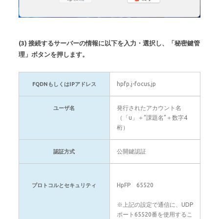
(3) 接続するサーバーの情報に以下を入力・選択し、「秘密鍵管
理」ボタンを押します。
hpfp.j-focus.jp
FQDNもしくはIPアドレス
発行されたアカウント名
ユーザ名
（「u」＋“課題名”＋数字4
桁）
公開鍵認証
認証方式
HpFP 65520
プロトコルとセキュリティ
※上記の設定で通信に、UDP
ポート65520番を使用するこ