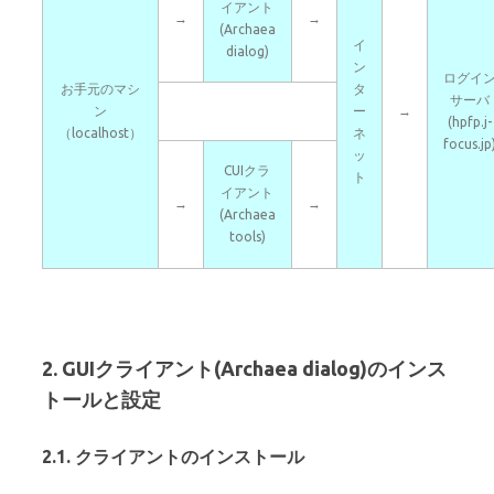
イアント
→
→
(Archaea
イ
dialog)
ン
ログイ
お手元のマシ
タ
サーバ
ン
ー
→
(hpfp.j-
（localhost）
ネ
focus.jp
ッ
CUIクラ
ト
イアント
→
→
(Archaea
tools)
2. GUIクライアント(Archaea dialog)のインス
トールと設定
2.1. クライアントのインストール