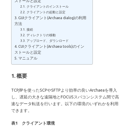
ストールと設定
2.1. クライアントのインストール
2.2. クライアントの起動と設定
3. GUIクライアント(Archaea dialog)の利用
方法
3.1. 接続
3.2. ディレクトリの移動
3.3. アップロード、ダウンロード
4. CUIクライアント(Archaea tools)のイン
ストールと設定
5. マニュアル
1. 概要
TCP/IPを使ったSCPやSFTPより効率の良いArchaeaを導入
し、遅延の大きな遠隔地とFOCUSスパコンシステム間で高
速なデータ転送を行います。以下の環境のいずれかを利用
できます。
表1 クライアント環境