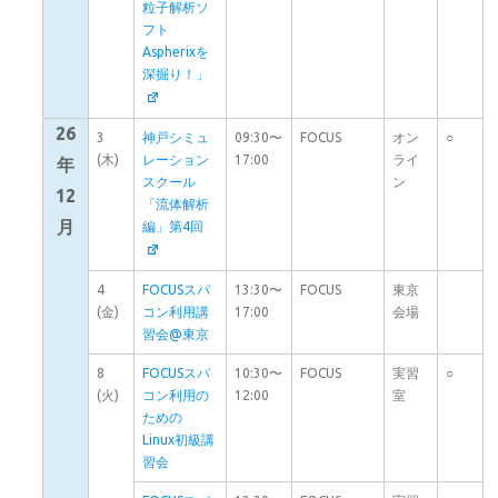
粒子解析ソ
フト
Aspherixを
深掘り！」
26
3
神戸シミュ
09:30〜
FOCUS
オン
○
(木)
レーション
17:00
ライ
年
スクール
ン
12
「流体解析
月
編」第4回
4
FOCUSスパ
13:30〜
FOCUS
東京
(金)
コン利用講
17:00
会場
習会@東京
8
FOCUSスパ
10:30〜
FOCUS
実習
○
(火)
コン利用の
12:00
室
ための
Linux初級講
習会