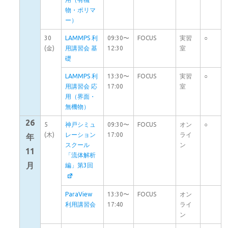
物・ポリマ
ー）
30
LAMMPS 利
09:30〜
FOCUS
実習
○
(金)
用講習会 基
12:30
室
礎
LAMMPS 利
13:30〜
FOCUS
実習
○
用講習会 応
17:00
室
用（界面・
無機物）
26
5
神戸シミュ
09:30〜
FOCUS
オン
○
(木)
レーション
17:00
ライ
年
スクール
ン
11
「流体解析
月
編」第3回
ParaView
13:30〜
FOCUS
オン
利用講習会
17:40
ライ
ン