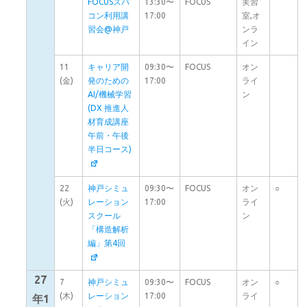
FOCUSスパ
13:30〜
FOCUS
実習
コン利用講
17:00
室,オ
習会@神戸
ンラ
イン
11
キャリア開
09:30〜
FOCUS
オン
(金)
発のための
17:00
ライ
AI/機械学習
ン
(DX 推進人
材育成講座
午前・午後
半日コース)
22
神戸シミュ
09:30〜
FOCUS
オン
○
(火)
レーション
17:00
ライ
スクール
ン
「構造解析
編」第4回
27
7
神戸シミュ
09:30〜
FOCUS
オン
○
(木)
レーション
17:00
ライ
年1