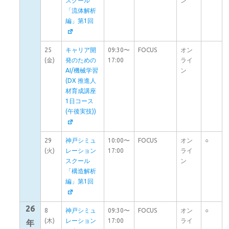
スクール
ン
「流体解析
編」第1回
25
キャリア開
09:30〜
FOCUS
オン
(金)
発のための
17:00
ライ
AI/機械学習
ン
(DX 推進人
材育成講座
1日コース
(午後実技))
29
神戸シミュ
10:00〜
FOCUS
オン
○
(火)
レーション
17:00
ライ
スクール
ン
「構造解析
編」第1回
26
8
神戸シミュ
09:30〜
FOCUS
オン
○
(木)
レーション
17:00
ライ
年