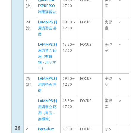
(火)
ESPRESSO
17:00
室
利用講習会
24
LAMMPS 利
09:30〜
FOCUS
実習
○
(水)
用講習会 基
12:30
室
礎
LAMMPS 利
13:30〜
FOCUS
実習
○
用講習会 応
17:00
室
用（有機
物・ポリマ
ー）
25
LAMMPS 利
09:30〜
FOCUS
実習
○
(木)
用講習会 基
12:30
室
礎
LAMMPS 利
13:30〜
FOCUS
実習
○
用講習会 応
17:00
室
用（界面・
無機物）
26
2
ParaView
13:30〜
FOCUS
オン