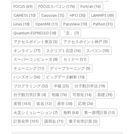
FOCUS
(69)
FOCUSスパコン
(176)
Fortran
(16)
GAMESS
(10)
Gaussian
(15)
HPCI
(30)
LAMMPS
(49)
Linux
(18)
OpenMX
(11)
ParaView
(10)
Python
(31)
Quantum ESPRESSO
(18)
「京」
(7)
アクセスポイント東京
(5)
アクセスポイント神戸
(9)
オンライン
(77)
スクリプト言語
(16)
スパコン
(39)
スーパーコンピュータ
(8)
セミナー
(51)
チューニング
(11)
ディープラーニング
(9)
ハンズオン
(56)
ビッグデータ解析
(10)
プログラミング
(32)
中級
(25)
分子動力学法
(19)
分子動力学計算
(4)
初級
(76)
可視化
(14)
基礎
(39)
実習
(163)
富岳
(12)
座学
(28)
応用
(26)
火災シミュレーション
(7)
無料
(64)
第一原理計算
(13)
計算化学
(101)
講習会
(71)
量子化学計算
(5)