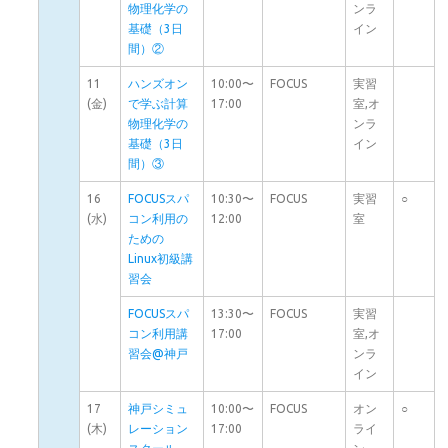
物理化学の
ンラ
基礎（3日
イン
間）②
11
ハンズオン
10:00〜
FOCUS
実習
(金)
で学ぶ計算
17:00
室,オ
物理化学の
ンラ
基礎（3日
イン
間）③
16
FOCUSスパ
10:30〜
FOCUS
実習
○
(水)
コン利用の
12:00
室
ための
Linux初級講
習会
FOCUSスパ
13:30〜
FOCUS
実習
コン利用講
17:00
室,オ
習会@神戸
ンラ
イン
17
神戸シミュ
10:00〜
FOCUS
オン
○
(木)
レーション
17:00
ライ