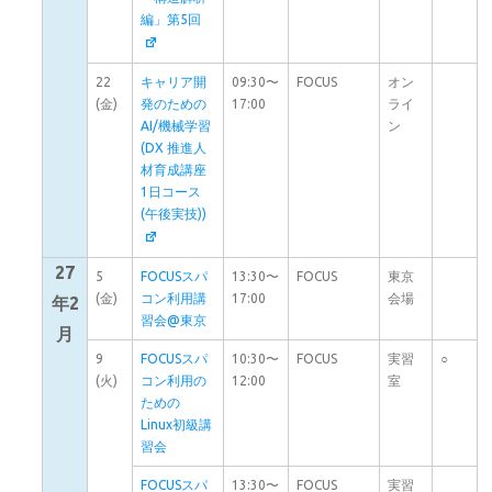
編」第5回
22
キャリア開
09:30〜
FOCUS
オン
(金)
発のための
17:00
ライ
AI/機械学習
ン
(DX 推進人
材育成講座
1日コース
(午後実技))
27
5
FOCUSスパ
13:30〜
FOCUS
東京
(金)
コン利用講
17:00
会場
年2
習会@東京
月
9
FOCUSスパ
10:30〜
FOCUS
実習
○
(火)
コン利用の
12:00
室
ための
Linux初級講
習会
FOCUSスパ
13:30〜
FOCUS
実習