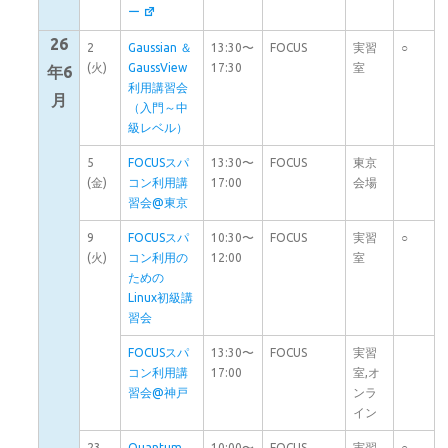
ー
26
2
Gaussian ＆
13:30〜
FOCUS
実習
○
(火)
GaussView
17:30
室
年6
利用講習会
月
（入門～中
級レベル）
5
FOCUSスパ
13:30〜
FOCUS
東京
(金)
コン利用講
17:00
会場
習会@東京
9
FOCUSスパ
10:30〜
FOCUS
実習
○
(火)
コン利用の
12:00
室
ための
Linux初級講
習会
FOCUSスパ
13:30〜
FOCUS
実習
コン利用講
17:00
室,オ
習会@神戸
ンラ
イン
23
Quantum
10:00〜
FOCUS
実習
○