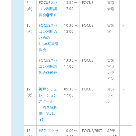
6
FOCUSスパ
13:30〜
FOCUS
東京
(金)
コン利用講
17:00
会場
習会@東京
10
FOCUSスパ
10:30〜
FOCUS
実習
○
(火)
コン利用の
12:00
室
ための
Linux初級講
習会
FOCUSスパ
13:30〜
FOCUS
実習
コン利用講
17:00
室,オ
習会@神戸
ンラ
イン
17
神戸シミュ
09:30〜
FOCUS
オン
○
(火)
レーション
17:00
ライ
スクール
ン
「構造解析
編」第3回
18
HPCI アクセ
10:00〜
FOCUS/RIST
AP東