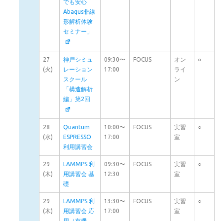
でも安心
Abaqus非線
形解析体験
セミナー」
27
神戸シミュ
09:30〜
FOCUS
オン
○
(火)
レーション
17:00
ライ
スクール
ン
「構造解析
編」第2回
28
Quantum
10:00〜
FOCUS
実習
○
(水)
ESPRESSO
17:00
室
利用講習会
29
LAMMPS 利
09:30〜
FOCUS
実習
○
(木)
用講習会 基
12:30
室
礎
29
LAMMPS 利
13:30〜
FOCUS
実習
○
(木)
用講習会 応
17:00
室
用（有機