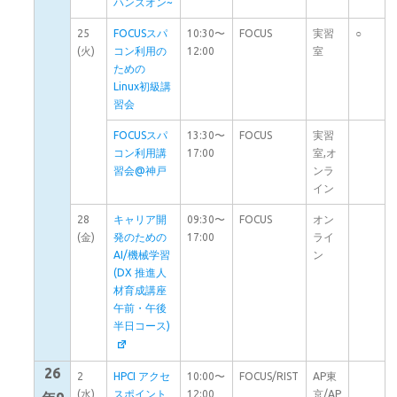
ハンズオン~
25
FOCUSスパ
10:30〜
FOCUS
実習
○
(火)
コン利用の
12:00
室
ための
Linux初級講
習会
FOCUSスパ
13:30〜
FOCUS
実習
コン利用講
17:00
室,オ
習会@神戸
ンラ
イン
28
キャリア開
09:30〜
FOCUS
オン
(金)
発のための
17:00
ライ
AI/機械学習
ン
(DX 推進人
材育成講座
午前・午後
半日コース)
26
2
HPCI アクセ
10:00〜
FOCUS/RIST
AP東
(水)
スポイント
12:00
京/AP