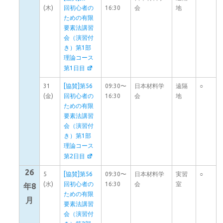
(木)
回初心者の
16:30
会
地
ための有限
要素法講習
会（演習付
き）第1部
理論コース
第1日目
31
[協賛]第56
09:30〜
日本材料学
遠隔
○
(金)
回初心者の
16:30
会
地
ための有限
要素法講習
会（演習付
き）第1部
理論コース
第2日目
26
5
[協賛]第56
09:30〜
日本材料学
実習
○
(水)
回初心者の
16:30
会
室
年8
ための有限
月
要素法講習
会（演習付