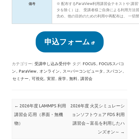
※ 配布するParaView利用講習会テキストや
備考
タを除く）は、 受講者様ご自身による利用方法
含め、他の目的のための利用や再配布は、 一切
申込フォーム
カテゴリー:
受講申し込み受付中
タグ:
FOCUS
,
FOCUSスパコ
ン
,
ParaView
,
オンライン
,
スーパーコンピュータ
,
スパコン
,
セミナー
,
可視化
,
実習
,
座学
,
無料
,
講習会
投稿ナビゲーション
←
2026年度 LAMMPS 利用
2026年度 火災シミュレーシ
講習会 応用（界面・無機
ョンソフトウェア FDS 利用
物）
講習会～富岳を利用したハ
ンズオン～
→