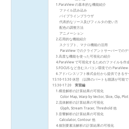
1.ParaView の基本的な機能紹介
ファイル読み込み
パイプラインブラウザ
代表的なソース及びフィルタの使い方
配色の調整方法
アニメーション
2.応用的な機能紹介
スクリプト、マクロ機能の活用
ParaView でのクライアントサーバーでの
3.高度な機能を使った可視化の紹介
4.ParaView で可視化するためのファイルを
5.FOCUS など含むスパコン環境での ParaVie
6.アドバンスソフト株式会社から提供できるサ
15:10-15:30 休憩 （以降のパートも聴講が可能
15:30-17:20
実習編
1.構造解析の計算結果の可視化
Color Map, Warp by Vector, Slice, Clip, Plot
2.流体解析の計算結果の可視化
Glyph, Stream Tracer, Threshold 他
3.音響解析の計算結果の可視化
Calculator, Contour 他
4.個別要素法解析の計算結果の可視化