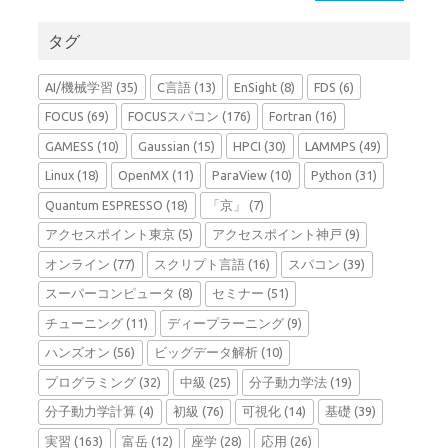
タグ
AI/機械学習
(35)
C言語
(13)
EnSight
(8)
FDS
(6)
FOCUS
(69)
FOCUSスパコン
(176)
Fortran
(16)
GAMESS
(10)
Gaussian
(15)
HPCI
(30)
LAMMPS
(49)
Linux
(18)
OpenMX
(11)
ParaView
(10)
Python
(31)
Quantum ESPRESSO
(18)
「京」
(7)
アクセスポイント東京
(5)
アクセスポイント神戸
(9)
オンライン
(77)
スクリプト言語
(16)
スパコン
(39)
スーパーコンピュータ
(8)
セミナー
(51)
チューニング
(11)
ディープラーニング
(9)
ハンズオン
(56)
ビッグデータ解析
(10)
プログラミング
(32)
中級
(25)
分子動力学法
(19)
分子動力学計算
(4)
初級
(76)
可視化
(14)
基礎
(39)
実習
(163)
富岳
(12)
座学
(28)
応用
(26)