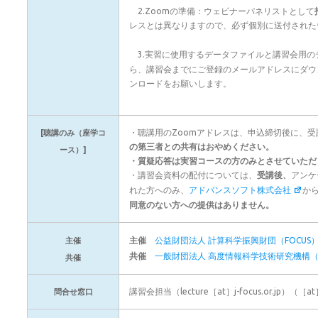
2.Zoomの準備：ウェビナーパネリストとして
レスとは異なりますので、必ず個別に送付された
3.実習に使用するデータファイルと講習会用の
ら、講習会までにご登録のメールアドレスにダウ
ンロードをお願いします。
・聴講用のZoomアドレスは、申込締切後に、
[
聴講のみ（座学コ
の第三者との共有はおやめください。
ース）]
・質疑応答は実習コースの方のみとさせていただ
・講習会資料の配付については、
受講後、
アンケ
れた方へのみ、
アドバンスソフト株式会社
か
同意のない方への提供はありません。
主催
公益財団法人 計算科学振興財団（FOCUS
主催
共催
一般財団法人 高度情報科学技術研究機構（R
共催
講習会担当（lecture［at］j-focus.or.jp
問合せ窓口