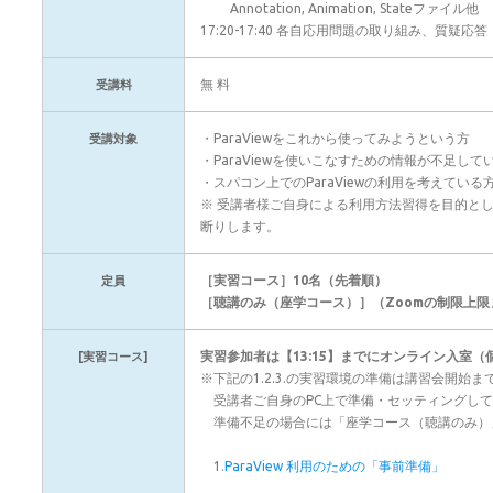
Annotation, Animation, Stateファイル他
17:20-17:40 各自応用問題の取り組み、質
無 料
受講料
・ParaViewをこれから使ってみようという方
受講対象
・ParaViewを使いこなすための情報が不足し
・スパコン上でのParaViewの利用を考えている
※ 受講者様ご自身による利用方法習得を目的と
断りします。
［実習コース］10名（先着順）
定員
［聴講のみ（座学コース）］（Zoomの制限上
実習参加者は【13:15】までにオンライン入室（
[実習コース]
※下記の1.2.3.の実習環境の準備は講習会開始
受講者ご自身のPC上で準備・セッティングして
準備不足の場合には「座学コース（聴講のみ）
1.
ParaView 利用のための「事前準備」