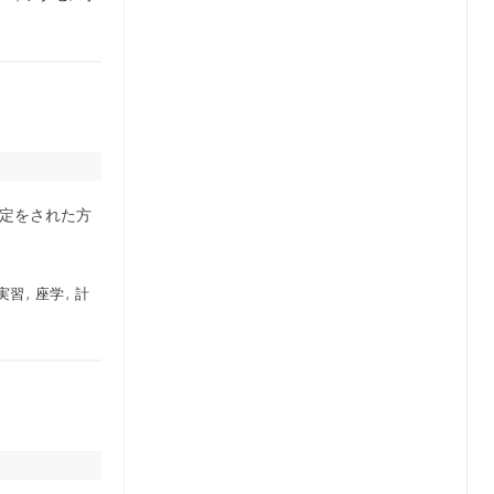
の設定をされた方
実習
,
座学
,
計