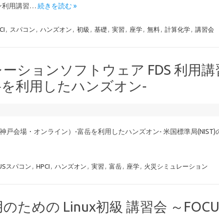
コン利用講習…
続きを読む »
CI
,
スパコン
,
ハンズオン
,
初級
,
基礎
,
実習
,
座学
,
無料
,
計算化学
,
講習会
レーションソフトウェア FDS 利用講
岳を利用したハンズオン-
（神戸会場・オンライン）-富岳を利用したハンズオン- 米国標準局(NIST
CUSスパコン
,
HPCI
,
ハンズオン
,
実習
,
富岳
,
座学
,
火災シミュレーション
ための Linux初級 講習会 ～FOC