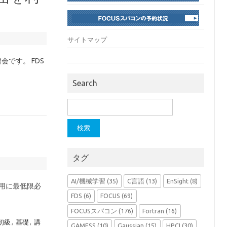
サイトマップ
習会です。 FDS
Search
検
索:
タグ
AI/機械学習
(35)
C言語
(13)
EnSight
(8)
利用に最低限必
FDS
(6)
FOCUS
(69)
FOCUSスパコン
(176)
Fortran
(16)
初級
,
基礎
,
講
GAMESS
(10)
Gaussian
(15)
HPCI
(30)