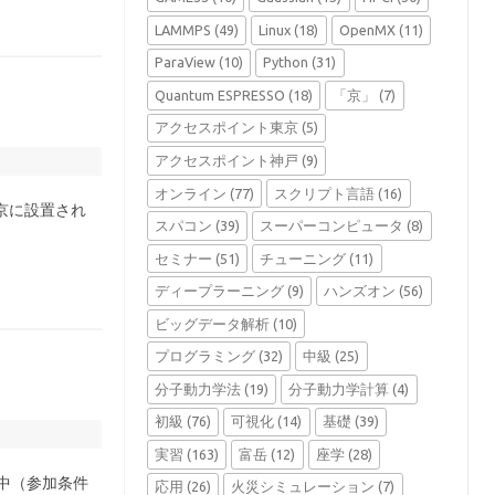
LAMMPS
(49)
Linux
(18)
OpenMX
(11)
ParaView
(10)
Python
(31)
Quantum ESPRESSO
(18)
「京」
(7)
アクセスポイント東京
(5)
アクセスポイント神戸
(9)
オンライン
(77)
スクリプト言語
(16)
東京に設置され
スパコン
(39)
スーパーコンピュータ
(8)
セミナー
(51)
チューニング
(11)
ディープラーニング
(9)
ハンズオン
(56)
ビッグデータ解析
(10)
プログラミング
(32)
中級
(25)
分子動力学法
(19)
分子動力学計算
(4)
初級
(76)
可視化
(14)
基礎
(39)
実習
(163)
富岳
(12)
座学
(28)
討中（参加条件
応用
(26)
火災シミュレーション
(7)