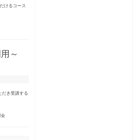
ただけるコース
利用～
いただき受講する
習会