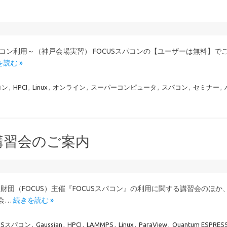
CUSスパコン利用～（神戸会場実習） FOCUSスパコンの【ユーザーは無料】
読む »
コン
,
HPCI
,
Linux
,
オンライン
,
スーパーコンピュータ
,
スパコン
,
セミナー
,
催講習会のご案内
振興財団（FOCUS）主催『FOCUSスパコン』の利用に関する講習会のほ
習会…
続きを読む »
USスパコン
,
Gaussian
,
HPCI
,
LAMMPS
,
Linux
,
ParaView
,
Quantum ESPRES