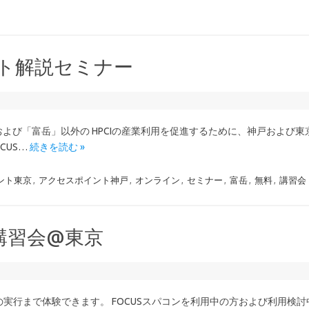
イント解説セミナー
」および「富岳」以外の HPCIの産業利用を促進するために、神戸および
CUS…
続きを読む »
ント東京
,
アクセスポイント神戸
,
オンライン
,
セミナー
,
富岳
,
無料
,
講習会
用講習会@東京
の実行まで体験できます。 FOCUSスパコンを利用中の方および利用検