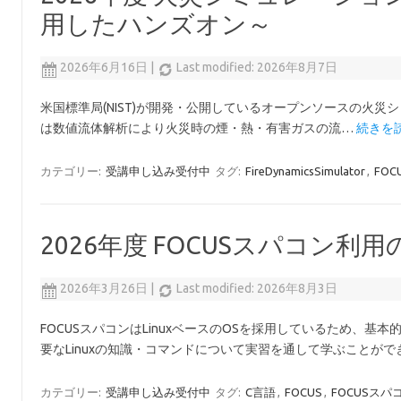
用したハンズオン～
2026年6月16日
|
Last modified: 2026年8月7日
米国標準局(NIST)が開発・公開しているオープンソースの火災シミュレー
は数値流体解析により火災時の煙・熱・有害ガスの流…
続きを読
カテゴリー:
受講申し込み受付中
タグ:
FireDynamicsSimulator
,
FO
2026年度 FOCUSスパコン利用
2026年3月26日
|
Last modified: 2026年8月3日
FOCUSスパコンはLinuxベースのOSを採用しているため、基本
要なLinuxの知識・コマンドについて実習を通して学ぶことが
カテゴリー:
受講申し込み受付中
タグ:
C言語
,
FOCUS
,
FOCUSスパ