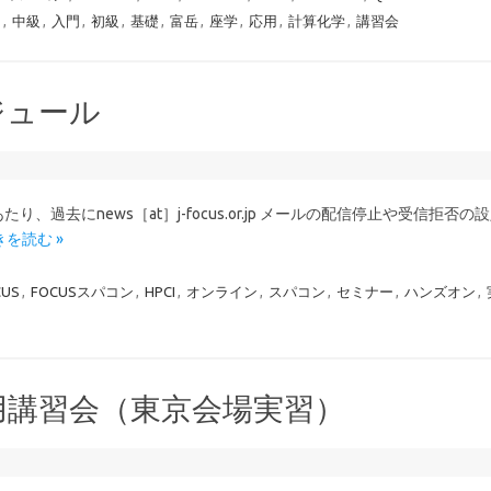
ー
,
中級
,
入門
,
初級
,
基礎
,
富岳
,
座学
,
応用
,
計算化学
,
講習会
ジュール
り、過去にnews［at］j-focus.or.jp メールの配信停止や受信拒否
きを読む »
CUS
,
FOCUSスパコン
,
HPCI
,
オンライン
,
スパコン
,
セミナー
,
ハンズオン
,
利用講習会（東京会場実習）