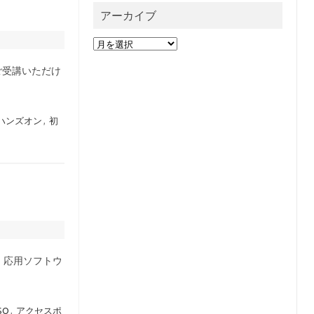
アーカイブ
ア
ー
カ
でご受講いただけ
イ
ブ
ハンズオン
,
初
か、応用ソフトウ
SO
,
アクセスポ