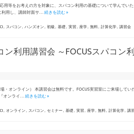
産業応用等をお考えの方を対象に、スパコン利用の基礎について学んでい
際に利用し、講師対面サ…
続きを読む »
CI
,
スパコン
,
ハンズオン
,
初級
,
基礎
,
実習
,
座学
,
無料
,
計算化学
,
講習会
パコン利用講習会 ～FOCUSスパコン
戸会場・オンライン） 本講習会は無料です。FOCUS実習室にご来場して
た『オンライ…
続きを読む »
CI
,
オンライン
,
スパコン
,
セミナー
,
基礎
,
実習
,
座学
,
無料
,
計算化学
,
講