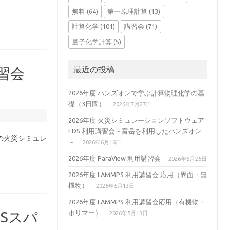
無料
(64)
第一原理計算
(13)
計算化学
(101)
講習会
(71)
量子化学計算
(5)
最近の投稿
習会
2026年度 ハンズオンで学ぶ計算物理化学の基
礎（3日間）
2026年7月27日
2026年度 火災シミュレーションソフトウェア
FDS 利用講習会～富岳を利用したハンズオン
)の火災シミュレ
～
2026年6月16日
2026年度 ParaView 利用講習会
2026年5月26日
2026年度 LAMMPS 利用講習会 応用（界面・無
機物）
2026年5月13日
2026年度 LAMMPS 利用講習会応用（有機物・
ポリマー）
USスパ
2026年5月13日