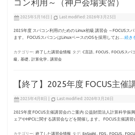
コン利用～（神戸会場実習）
2025年5月16日
|
Last modified: 2026年3月25日
2025年度 スパコン利用のための Linux初級 講習会 ～FO
ます。 FOCUSスパコンはLinuxベースのOSを採用してお…
続きを
カテゴリー:
終了した講習会情報
タグ:
C言語
,
FOCUS
,
FOCUSスパ
級
,
基礎
,
計算化学
,
講習会
【終了】2025年度 FOCUS主
2025年4月8日
|
Last modified: 2026年3月26日
2025年度 FOCUS主催講習会のご案内 公益財団法人計算科学
ェアやHPCIに関する講習会などを開催します。 FOCUS主催講
カテゴリー:
終了した講習会情報
タグ:
EnSight
,
FDS
,
FOCUS
,
FOC