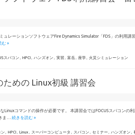
ションソフトウェアFire Dynamics Simulator「FDS」の利用講
む »
CUSスパコン
,
HPCI
,
ハンズオン
,
実習
,
富岳
,
座学
,
火災シミュレーション
のための Linux初級 講習会
的なLinuxコマンドの操作が必要です。 本講習会ではFOCUSスパコンの
できま…
続きを読む »
コン
,
HPCI
,
Linux
,
スーパーコンピュータ
,
スパコン
,
セミナー
,
ハンズオン
,