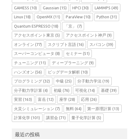
GAMESS
(10)
Gaussian
(15)
HPCI
(30)
LAMMPS
(49)
Linux
(18)
OpenMX
(11)
ParaView
(10)
Python
(31)
Quantum ESPRESSO
(18)
「京」
(7)
アクセスポイント東京
(5)
アクセスポイント神戸
(9)
オンライン
(77)
スクリプト言語
(16)
スパコン
(39)
スーパーコンピュータ
(8)
セミナー
(51)
チューニング
(11)
ディープラーニング
(9)
ハンズオン
(56)
ビッグデータ解析
(10)
プログラミング
(32)
中級
(25)
分子動力学法
(19)
分子動力学計算
(4)
初級
(76)
可視化
(14)
基礎
(39)
実習
(163)
富岳
(12)
座学
(28)
応用
(26)
火災シミュレーション
(7)
無料
(64)
第一原理計算
(13)
計算化学
(101)
講習会
(71)
量子化学計算
(5)
最近の投稿