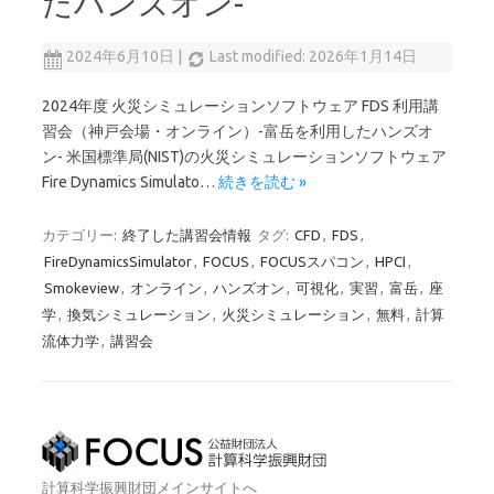
たハンズオン-
2024年6月10日
|
Last modified: 2026年1月14日
2024年度 火災シミュレーションソフトウェア FDS 利用講
習会（神戸会場・オンライン）-富岳を利用したハンズオ
ン- 米国標準局(NIST)の火災シミュレーションソフトウェア
Fire Dynamics Simulato…
続きを読む »
カテゴリー:
終了した講習会情報
タグ:
CFD
,
FDS
,
FireDynamicsSimulator
,
FOCUS
,
FOCUSスパコン
,
HPCI
,
Smokeview
,
オンライン
,
ハンズオン
,
可視化
,
実習
,
富岳
,
座
学
,
換気シミュレーション
,
火災シミュレーション
,
無料
,
計算
流体力学
,
講習会
計算科学振興財団メインサイトへ