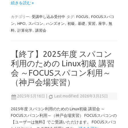
続きを読む »
カテゴリー:
受講申し込み受付中
タグ:
FOCUS
,
FOCUSスパコ
ン
,
HPCI
,
スパコン
,
ハンズオン
,
初級
,
基礎
,
実習
,
座学
,
無
料
,
計算化学
,
講習会
【終了】2025年度 スパコン
利用のための Linux初級 講習
会 ～FOCUSスパコン利用～
（神戸会場実習）
2025年5月16日
|
Last modified: 2026年3月25日
2025年度 スパコン利用のための Linux初級 講習会 ～
FOCUSスパコン利用～（神戸会場実習） FOCUSスパコンの
【ユーザーは無料】でご受講いただけます。 FOCUSスパコ