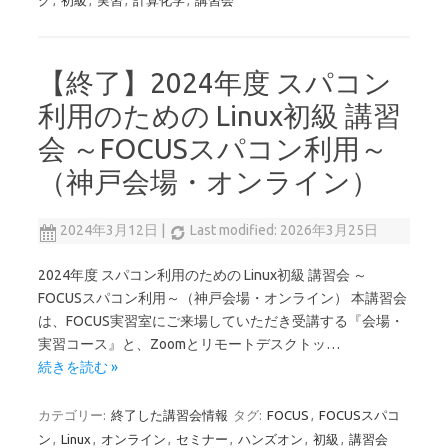
グ
,
初級
,
実習
,
計算化学
,
講習会
【終了】2024年度 スパコン
利用のための Linux初級 講習
会 ～FOCUSスパコン利用～
（神戸会場・オンライン）
2024年3月12日
|
Last modified: 2026年3月25日
2024年度 スパコン利用のための Linux初級 講習会 ～
FOCUSスパコン利用～（神戸会場・オンライン） 本講習会
は、FOCUS実習室にご来場していただき受講する『会場・
実習コース』と、Zoomとリモートデスクトッ…
続きを読む »
カテゴリー:
終了した講習会情報
タグ:
FOCUS
,
FOCUSスパコ
ン
,
Linux
,
オンライン
,
セミナー
,
ハンズオン
,
初級
,
講習会