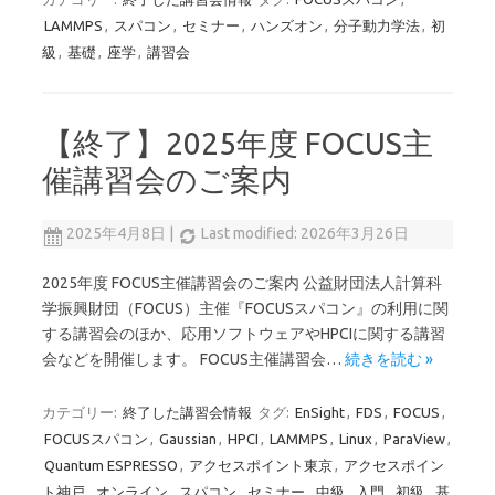
LAMMPS
,
スパコン
,
セミナー
,
ハンズオン
,
分子動力学法
,
初
級
,
基礎
,
座学
,
講習会
【終了】2025年度 FOCUS主
催講習会のご案内
2025年4月8日
|
Last modified: 2026年3月26日
2025年度 FOCUS主催講習会のご案内 公益財団法人計算科
学振興財団（FOCUS）主催『FOCUSスパコン』の利用に関
する講習会のほか、応用ソフトウェアやHPCIに関する講習
会などを開催します。 FOCUS主催講習会…
続きを読む »
カテゴリー:
終了した講習会情報
タグ:
EnSight
,
FDS
,
FOCUS
,
FOCUSスパコン
,
Gaussian
,
HPCI
,
LAMMPS
,
Linux
,
ParaView
,
Quantum ESPRESSO
,
アクセスポイント東京
,
アクセスポイン
ト神戸
,
オンライン
,
スパコン
,
セミナー
,
中級
,
入門
,
初級
,
基