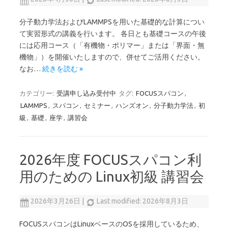
分子動力学法およびLAMMPSを用いた基礎的な計算につい
て実習形式の講義を行います。 各日とも基礎コースの午後
には応用コース（「有機物・ポリマー」または「界面・無
機物」）を開催いたしますので、併せてご活用ください。
なお…
続きを読む »
カテゴリー:
受講申し込み受付中
タグ:
FOCUSスパコン
,
LAMMPS
,
スパコン
,
セミナー
,
ハンズオン
,
分子動力学法
,
初
級
,
基礎
,
座学
,
講習会
2026年度 FOCUSスパコン利
用のための Linux初級 講習会
2026年3月26日
|
Last modified: 2026年8月3日
FOCUSスパコンはLinuxベースのOSを採用しているため、