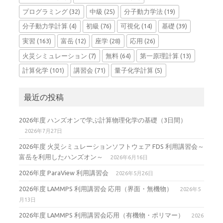
プログラミング
(32)
中級
(25)
分子動力学法
(19)
分子動力学計算
(4)
初級
(76)
可視化
(14)
基礎
(39)
実習
(163)
富岳
(12)
座学
(28)
応用
(26)
火災シミュレーション
(7)
無料
(64)
第一原理計算
(13)
計算化学
(101)
講習会
(71)
量子化学計算
(5)
最近の投稿
2026年度 ハンズオンで学ぶ計算物理化学の基礎（3日間）
2026年7月27日
2026年度 火災シミュレーションソフトウェア FDS 利用講習会～
富岳を利用したハンズオン～
2026年6月16日
2026年度 ParaView 利用講習会
2026年5月26日
2026年度 LAMMPS 利用講習会 応用（界面・無機物）
2026年5
月13日
2026年度 LAMMPS 利用講習会応用（有機物・ポリマー）
2026