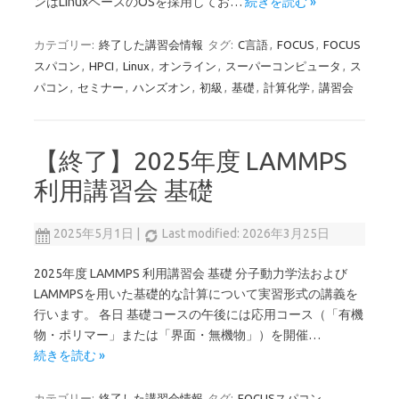
ンはLinuxベースのOSを採用してお…
続きを読む »
カテゴリー:
終了した講習会情報
タグ:
C言語
,
FOCUS
,
FOCUS
スパコン
,
HPCI
,
Linux
,
オンライン
,
スーパーコンピュータ
,
ス
パコン
,
セミナー
,
ハンズオン
,
初級
,
基礎
,
計算化学
,
講習会
【終了】2025年度 LAMMPS
利用講習会 基礎
2025年5月1日
|
Last modified: 2026年3月25日
2025年度 LAMMPS 利用講習会 基礎 分子動力学法および
LAMMPSを用いた基礎的な計算について実習形式の講義を
行います。 各日 基礎コースの午後には応用コース（「有機
物・ポリマー」または「界面・無機物」）を開催…
続きを読む »
カテゴリー:
終了した講習会情報
タグ:
FOCUSスパコン
,