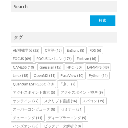
Search
検
索:
タグ
AI/機械学習
(35)
C言語
(13)
EnSight
(8)
FDS
(6)
FOCUS
(69)
FOCUSスパコン
(176)
Fortran
(16)
GAMESS
(10)
Gaussian
(15)
HPCI
(30)
LAMMPS
(49)
Linux
(18)
OpenMX
(11)
ParaView
(10)
Python
(31)
Quantum ESPRESSO
(18)
「京」
(7)
アクセスポイント東京
(5)
アクセスポイント神戸
(9)
オンライン
(77)
スクリプト言語
(16)
スパコン
(39)
スーパーコンピュータ
(8)
セミナー
(51)
チューニング
(11)
ディープラーニング
(9)
ハンズオン
(56)
ビッグデータ解析
(10)