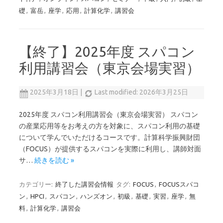
礎
,
富岳
,
座学
,
応用
,
計算化学
,
講習会
【終了】2025年度 スパコン
利用講習会（東京会場実習）
2025年3月18日
|
Last modified: 2026年3月25日
2025年度 スパコン利用講習会（東京会場実習） スパコン
の産業応用等をお考えの方を対象に、スパコン利用の基礎
について学んでいただけるコースです。計算科学振興財団
（FOCUS）が提供するスパコンを実際に利用し、講師対面
サ…
続きを読む »
カテゴリー:
終了した講習会情報
タグ:
FOCUS
,
FOCUSスパコ
ン
,
HPCI
,
スパコン
,
ハンズオン
,
初級
,
基礎
,
実習
,
座学
,
無
料
,
計算化学
,
講習会