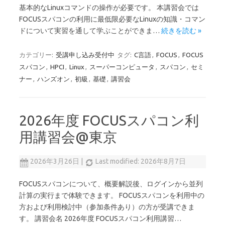
基本的なLinuxコマンドの操作が必要です。 本講習会では
FOCUSスパコンの利用に最低限必要なLinuxの知識・コマン
ドについて実習を通して学ぶことができま…
続きを読む »
カテゴリー:
受講申し込み受付中
タグ:
C言語
,
FOCUS
,
FOCUS
スパコン
,
HPCI
,
Linux
,
スーパーコンピュータ
,
スパコン
,
セミ
ナー
,
ハンズオン
,
初級
,
基礎
,
講習会
2026年度 FOCUSスパコン利
用講習会@東京
2026年3月26日
|
Last modified: 2026年8月7日
FOCUSスパコンについて、概要解説後、ログインから並列
計算の実行まで体験できます。 FOCUSスパコンを利用中の
方および利用検討中（参加条件あり）の方が受講できま
す。 講習会名 2026年度 FOCUSスパコン利用講習…