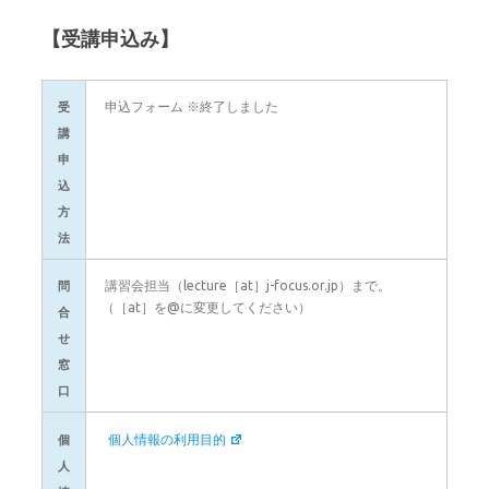
【受講申込み】
申込フォーム ※終了しました
受
講
申
込
方
法
講習会担当（lecture［at］j-focus.or.jp）まで。
問
（［at］を@に変更してください）
合
せ
窓
口
個人情報の利用目的
個
人