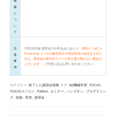
情
報
に
つ
い
て
FOCUS主催 講習会のお申込みにあたり、
過去に［at］j-
注
focus.or.jp メールの配信停止や受信拒否の設定をされた
意
方は、講習会の受付完了メール等を受け取れない場合が
事
ございます。
ご不明な点はお問い合わせください。
項
カテゴリー:
終了した講習会情報
タグ:
AI/機械学習
,
FOCUS
,
FOCUSスパコン
,
Python
,
セミナー
,
ハンズオン
,
プログラミン
グ
,
初級
,
実習
,
講習会