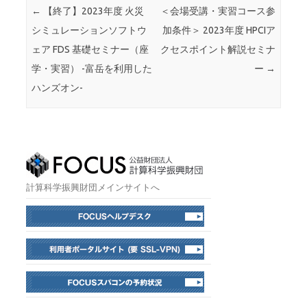
投稿ナビゲーション
←
【終了】2023年度 火災
＜会場受講・実習コース参
シミュレーションソフトウ
加条件＞ 2023年度 HPCIア
ェア FDS 基礎セミナー（座
クセスポイント解説セミナ
学・実習） -富岳を利用した
ー
→
ハンズオン-
計算科学振興財団メインサイトへ