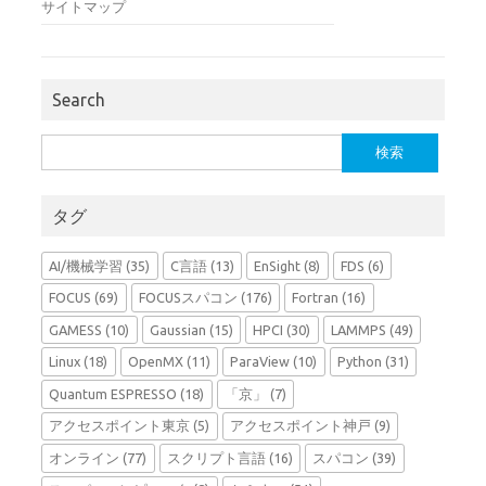
サイトマップ
Search
検
索:
タグ
AI/機械学習
(35)
C言語
(13)
EnSight
(8)
FDS
(6)
FOCUS
(69)
FOCUSスパコン
(176)
Fortran
(16)
GAMESS
(10)
Gaussian
(15)
HPCI
(30)
LAMMPS
(49)
Linux
(18)
OpenMX
(11)
ParaView
(10)
Python
(31)
Quantum ESPRESSO
(18)
「京」
(7)
アクセスポイント東京
(5)
アクセスポイント神戸
(9)
オンライン
(77)
スクリプト言語
(16)
スパコン
(39)