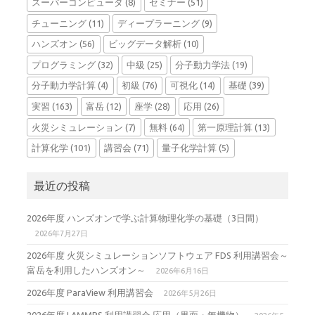
スーパーコンピュータ
(8)
セミナー
(51)
チューニング
(11)
ディープラーニング
(9)
ハンズオン
(56)
ビッグデータ解析
(10)
プログラミング
(32)
中級
(25)
分子動力学法
(19)
分子動力学計算
(4)
初級
(76)
可視化
(14)
基礎
(39)
実習
(163)
富岳
(12)
座学
(28)
応用
(26)
火災シミュレーション
(7)
無料
(64)
第一原理計算
(13)
計算化学
(101)
講習会
(71)
量子化学計算
(5)
最近の投稿
2026年度 ハンズオンで学ぶ計算物理化学の基礎（3日間）
2026年7月27日
2026年度 火災シミュレーションソフトウェア FDS 利用講習会～
富岳を利用したハンズオン～
2026年6月16日
2026年度 ParaView 利用講習会
2026年5月26日
2026年度 LAMMPS 利用講習会 応用（界面・無機物）