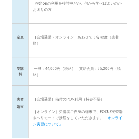
Pythonの利用を検討中だが、何から学べばよいのか
お困りの方
［会場受講・オンライン］あわせて 5名 程度（先着
定員
順）
一般：44,000円（税込） 賛助会員：35,200円（税
受講
料
込）
［会場受講］備付のPCを利用（持参不要）
実習
端末
［オンライン］受講者ご自身の端末で、FOCUS実習端
末へリモートで接続をしていただきます。
「オンライ
ン実習について」