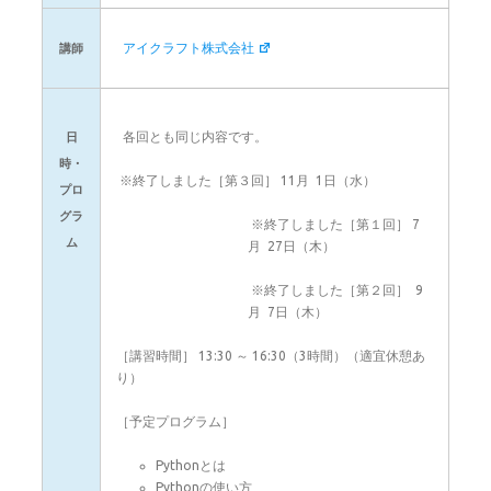
アイクラフト株式会社
講師
各回とも同じ内容です。
日
時・
※終了しました［第３回］ 11月 1日（水）
プロ
グラ
※終了しました［第１回］ 7
ム
月 27日（木）
※終了しました［第２回］ 9
月 7日（木）
［講習時間］ 13:30 ～ 16:30（3時間）（適宜休憩あ
り）
［予定プログラム］
Pythonとは
Pythonの使い方