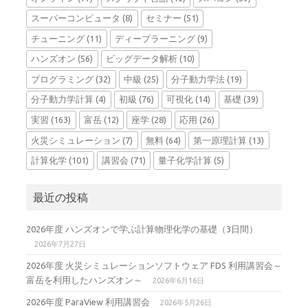
スーパーコンピュータ
(8)
セミナー
(51)
チューニング
(11)
ディープラーニング
(9)
ハンズオン
(56)
ビッグデータ解析
(10)
プログラミング
(32)
中級
(25)
分子動力学法
(19)
分子動力学計算
(4)
初級
(76)
可視化
(14)
基礎
(39)
実習
(163)
富岳
(12)
座学
(28)
応用
(26)
火災シミュレーション
(7)
無料
(64)
第一原理計算
(13)
計算化学
(101)
講習会
(71)
量子化学計算
(5)
最近の投稿
2026年度 ハンズオンで学ぶ計算物理化学の基礎（3日間）
2026年7月27日
2026年度 火災シミュレーションソフトウェア FDS 利用講習会～
富岳を利用したハンズオン～
2026年6月16日
2026年度 ParaView 利用講習会
2026年5月26日