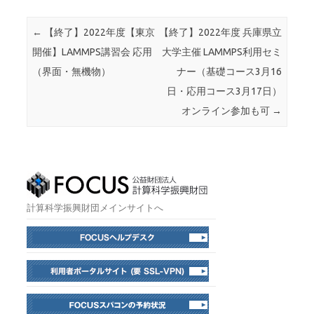
投稿ナビゲーション
←
【終了】2022年度【東京
【終了】2022年度 兵庫県立
開催】LAMMPS講習会 応用
大学主催 LAMMPS利用セミ
（界面・無機物）
ナー（基礎コース3月16
日・応用コース3月17日）
オンライン参加も可
→
計算科学振興財団メインサイトへ