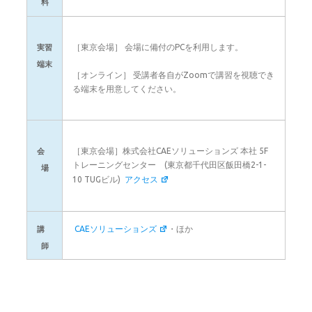
料
［東京会場］ 会場に備付のPCを利用します。
実習
端末
［オンライン］ 受講者各自がZoomで講習を視聴でき
る端末を用意してください。
［東京会場］株式会社CAEソリューションズ 本社 5F
会
トレーニングセンター (東京都千代田区飯田橋2-1-
場
10 TUGビル)
アクセス
CAEソリューションズ
・ほか
講
師