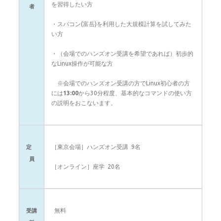
を習得したい方
者
・スパコン(富岳)を利用した大規模計算を試してみた
い方
・（会場でのハンズオン受講を希望であれば）初歩的
なLinux操作が可能な方
※会場でのハンズオン受講の方でLinux初心者の方
には
13:00
から30分程度、基本的なコマンドの使い方
の説明をおこないます。
［東京会場］ハンズオン受講 9名
定
員
［オンライン］座学 20名
無料
受講