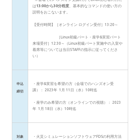
は
13:00から30分程度
、基本的なコマンドの使い方の
説明をおこないます。
【受付時間】［オンライン ログイン受付］13:20～
［Linux初級パート・座学&実習パート
来場受付］12:30～（Linux初級パート実施中の入室や
着席等については当日STAFFの指示に従ってくださ
い）
・座学&実習を希望の方（会場でのハンズオン受
申込
講）： 2023年 1月 11日（水）10時迄
締切
・座学のみ希望の方（オンラインでの視聴）： 2023
年 1月 18日（水）10時迄
・火災シミュレーションソフトウェアFDSの利用方法
対象