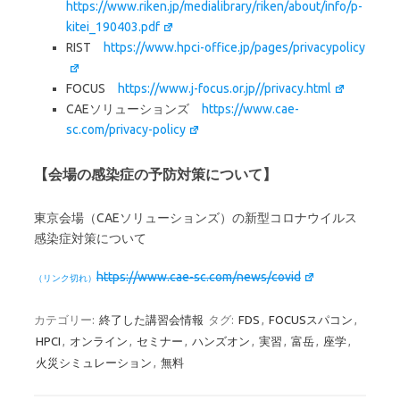
https://www.riken.jp/medialibrary/riken/about/info/p-
kitei_190403.pdf
RIST
https://www.hpci-office.jp/pages/privacypolicy
FOCUS
https://www.j-focus.or.jp//privacy.html
CAEソリューションズ
https://www.cae-
sc.com/privacy-policy
【会場の感染症の予防対策について】
東京会場（CAEソリューションズ）の新型コロナウイルス
感染症対策について
https://www.cae-sc.com/news/covid
カテゴリー:
終了した講習会情報
タグ:
FDS
,
FOCUSスパコン
,
HPCI
,
オンライン
,
セミナー
,
ハンズオン
,
実習
,
富岳
,
座学
,
火災シミュレーション
,
無料