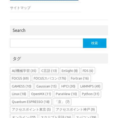
サイトマップ
Search
検
索:
タグ
AI/機械学習
(35)
C言語
(13)
EnSight
(8)
FDS
(6)
FOCUS
(69)
FOCUSスパコン
(176)
Fortran
(16)
GAMESS
(10)
Gaussian
(15)
HPCI
(30)
LAMMPS
(49)
Linux
(18)
OpenMX
(11)
ParaView
(10)
Python
(31)
Quantum ESPRESSO
(18)
「京」
(7)
アクセスポイント東京
(5)
アクセスポイント神戸
(9)
オンライン
(77)
スクリプト言語
(16)
スパコン
(39)