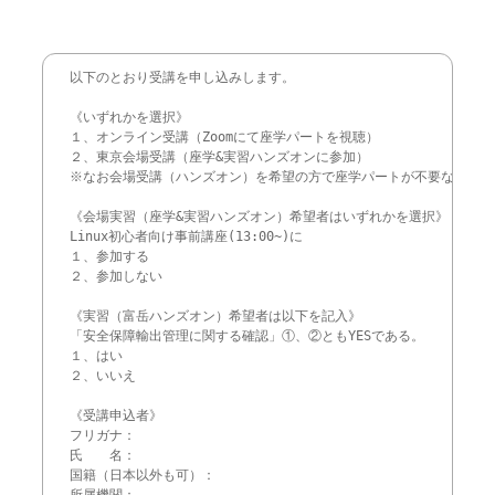
以下のとおり受講を申し込みします。

《いずれかを選択》

１、オンライン受講（Zoomにて座学パートを視聴）

２、東京会場受講（座学&実習ハンズオンに参加）

※なお会場受講（ハンズオン）を希望の方で座学パートが不要な方は、
《会場実習（座学&実習ハンズオン）希望者はいずれかを選択》

Linux初心者向け事前講座(13:00~)に

１、参加する

２、参加しない

《実習（富岳ハンズオン）希望者は以下を記入》

「安全保障輸出管理に関する確認」①、②ともYESである。

１、はい

２、いいえ

《受講申込者》

フリガナ：

氏　　名：

国籍（日本以外も可）：
