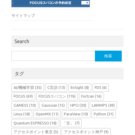
サイトマップ
Search
検
索:
タグ
AI/機械学習
(35)
C言語
(13)
EnSight
(8)
FDS
(6)
FOCUS
(69)
FOCUSスパコン
(176)
Fortran
(16)
GAMESS
(10)
Gaussian
(15)
HPCI
(30)
LAMMPS
(49)
Linux
(18)
OpenMX
(11)
ParaView
(10)
Python
(31)
Quantum ESPRESSO
(18)
「京」
(7)
アクセスポイント東京
(5)
アクセスポイント神戸
(9)