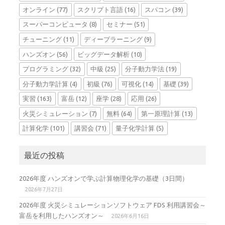
オンライン
(77)
スクリプト言語
(16)
スパコン
(39)
スーパーコンピュータ
(8)
セミナー
(51)
チューニング
(11)
ディープラーニング
(9)
ハンズオン
(56)
ビッグデータ解析
(10)
プログラミング
(32)
中級
(25)
分子動力学法
(19)
分子動力学計算
(4)
初級
(76)
可視化
(14)
基礎
(39)
実習
(163)
富岳
(12)
座学
(28)
応用
(26)
火災シミュレーション
(7)
無料
(64)
第一原理計算
(13)
計算化学
(101)
講習会
(71)
量子化学計算
(5)
最近の投稿
2026年度 ハンズオンで学ぶ計算物理化学の基礎（3日間）
2026年7月27日
2026年度 火災シミュレーションソフトウェア FDS 利用講習会～
富岳を利用したハンズオン～
2026年6月16日