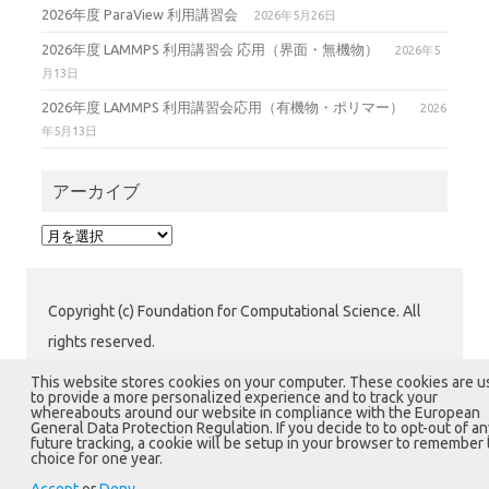
2026年度 ParaView 利用講習会
2026年5月26日
2026年度 LAMMPS 利用講習会 応用（界面・無機物）
2026年5
月13日
2026年度 LAMMPS 利用講習会応用（有機物・ポリマー）
2026
年5月13日
アーカイブ
ア
ー
カ
イ
Copyright (c) Foundation for Computational Science. All
ブ
rights reserved.
公益財団法人 計算科学振興財団 (FOCUS) 運用グループ
This website stores cookies on your computer. These cookies are 
to provide a more personalized experience and to track your
〒650-0047 兵庫県神戸市中央区港島南町7-1-28 計算科
whereabouts around our website in compliance with the European
General Data Protection Regulation. If you decide to to opt-out of an
学センタービル1階
future tracking, a cookie will be setup in your browser to remember 
choice for one year.