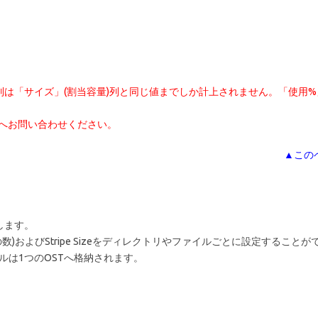
列は「サイズ」(
割当容量)列と同じ値までしか計上されません。「使用
クへお問い合わせください。
▲この
載します。
unt(OSTの数)およびStripe Sizeをディレクトリやファイルごとに設定すること
イルは1つのOSTへ格納されます。