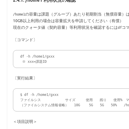
2.4.1. /home1 利用状況の確認
の容量は課題（グループ）あたり初期割当（無償容量）は1
/home1
10GB以上利用の場合は容量拡大を申請してください（有償）
現在のクォータ値（契約容量）等利用状況を確認するには
コ
df
〔コマンド〕
df -h /home1/gxxx
 ※ xxx=課題ID
〔実行結果〕
$ df -h /home1/gxxx

ファイルシス　　　　　　　サイズ　　　使用　　残り　　使用%　マ
＜項目説明＞