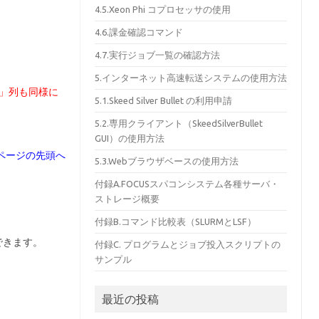
4.5.Xeon Phi コプロセッサの使用
4.6.課金確認コマンド
4.7.実行ジョブ一覧の確認方法
5.インターネット高速転送システムの使用方法
%」列も同様に
5.1.Skeed Silver Bullet の利用申請
5.2.専用クライアント（SkeedSilverBullet
GUI）の使用方法
ページの先頭へ
5.3.Webブラウザベースの使用方法
付録A.FOCUSスパコンシステム各種サーバ・
ストレージ概要
付録B.コマンド比較表（SLURMとLSF）
ができます。
付録C. プログラムとジョブ投入スクリプトの
サンプル
最近の投稿