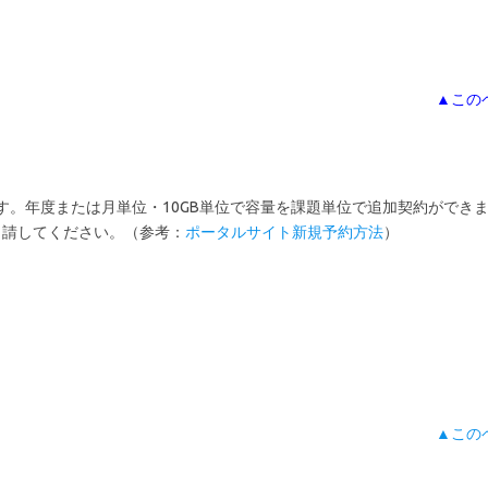
▲この
す。年度または月単位・10GB単位で容量を課題単位で追加契約ができ
申請してください。（参考：
ポータルサイト新規予約方法
）
▲この