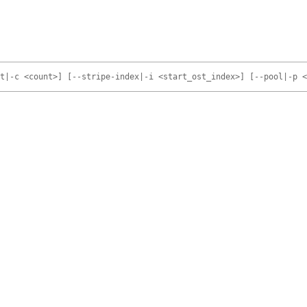
nt|-c <count>] [--stripe-index|-i <start_ost_index>] [--pool|-p 