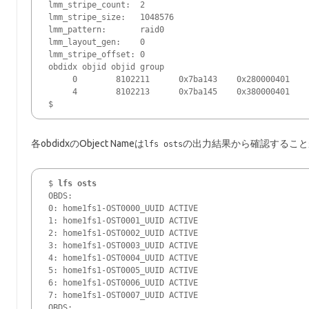
lmm_stripe_count:  2

lmm_stripe_size:   1048576

lmm_pattern:       raid0

lmm_layout_gen:    0

lmm_stripe_offset: 0

obdidx objid objid group

     0        8102211      0x7ba143    0x280000401

     4        8102213      0x7ba145    0x380000401

各obdidxのObject Nameは
の出力結果から確認すること
lfs osts
$ 
lfs osts
OBDS:

0: home1fs1-OST0000_UUID ACTIVE

1: home1fs1-OST0001_UUID ACTIVE

2: home1fs1-OST0002_UUID ACTIVE

3: home1fs1-OST0003_UUID ACTIVE

4: home1fs1-OST0004_UUID ACTIVE

5: home1fs1-OST0005_UUID ACTIVE

6: home1fs1-OST0006_UUID ACTIVE

7: home1fs1-OST0007_UUID ACTIVE

OBDS:
