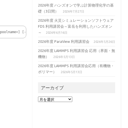
2026年度 ハンズオンで学ぶ計算物理化学の基
礎（3日間）
2026年7月27日
2026年度 火災シミュレーションソフトウェア
FDS 利用講習会～富岳を利用したハンズオン
<poolname>] [--extension-size|--ext-size|-z <ext_size>] [--ost-l
～
2026年6月16日
2026年度 ParaView 利用講習会
2026年5月26日
2026年度 LAMMPS 利用講習会 応用（界面・無
機物）
2026年5月13日
2026年度 LAMMPS 利用講習会応用（有機物・
ポリマー）
2026年5月13日
アーカイブ
ア
ー
カ
イ
ブ