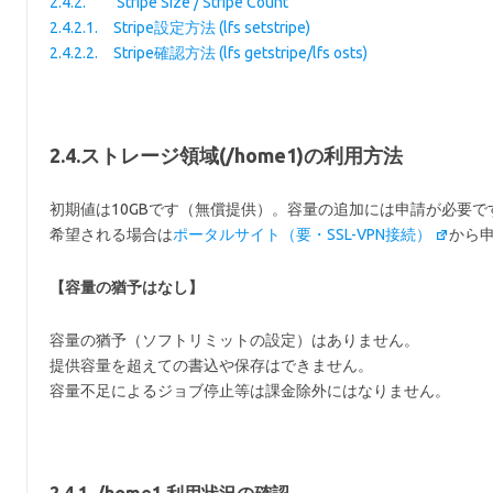
2.4.2. Stripe Size / Stripe Count
2.4.2.1. Stripe設定方法 (lfs setstripe)
2.4.2.2. Stripe確認方法 (lfs getstripe/lfs osts)
2.4.ストレージ領域(/home1)の利用方法
初期値は10GBです（無償提供）。容量の追加には申請が必要で
希望される場合は
ポータルサイト（要・SSL-VPN接続）
から
【容量の猶予はなし】
容量の猶予（ソフトリミットの設定）はありません。
提供容量を超えての書込や保存はできません。
容量不足によるジョブ停止等は課金除外にはなりません。