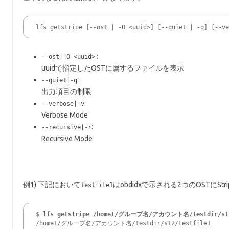
lfs getstripe [--ost | -O <uuid>] [--quiet | -q] [--v
:
--ost|-O <uuid>
uuidで指定したOSTに属するファイルを表示
:
--quiet|-q
出力項目の制限
:
--verbose|-v
Verbose Mode
:
--recursive|-r
Recursive Mode
例1) 下記において
はobdidxで示される2つのOSTに
testfile1
$ 
lfs getstripe /home1/グループ名/アカウント名/testdir/st2
/home1/グループ名/アカウント名/testdir/st2/testfile1
