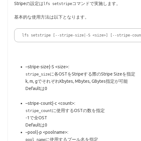
Stripeの設定は
コマンドで実施します。
lfs setstripe
基本的な使用方法は以下となります。
lfs setstripe [--stripe-size|-S <size>] [--stripe-cou
–stripe-size|-S <size>:
に各OSTをStripeする際のStripe Sizeを指定
stripe_size
k, m, gでそれぞれKbytes, Mbytes, GBytes指定が可能
Defaultは0
–stripe-count|-c <count>:
に使用するOSTの数を指定
stripe_count
-1で全OST
Defaultは0
–pool|-p <poolname>:
に使用するプール名を指定
pool_name