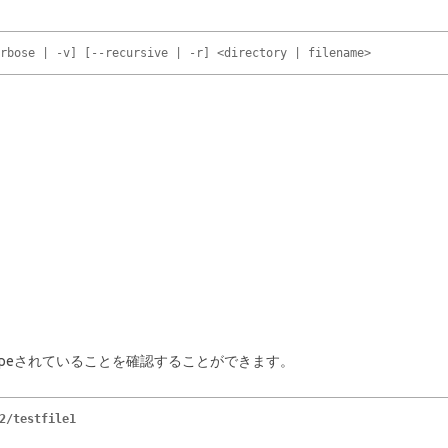
erbose | -v] [--recursive | -r] <directory | filename>
Stripeされていることを確認することができます。
/testfile1