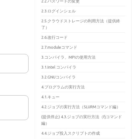
2.2.パスワードの変更
2.3.ログインシェル
2.5.クラウドストレージの利用方法（提供終
了）
2.6.改行コード
2.7.moduleコマンド
3.コンパイラ、MPIの使用方法
3.1.Intel コンパイラ
3.2.GNUコンパイラ
4.プログラムの実行方法
4.1.キュー
4.2.ジョブの実行方法（SLURMコマンド編）
(提供停止) 4.3.ジョブの実行方法（fjコマンド
編）
4.4.ジョブ投入スクリプトの作成