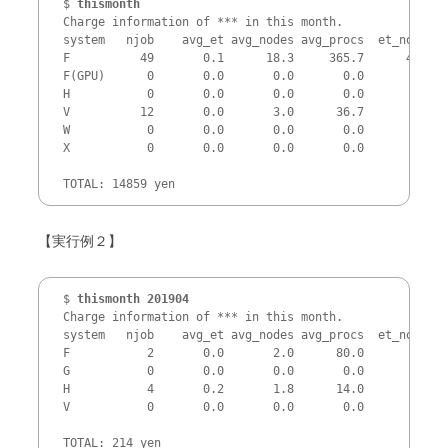
$ 
thismonth
Charge information of *** in this month.

system   njob    avg_et avg_nodes avg_procs  et_nodes  
F          49       0.1      18.3     365.7      48.8  
F(GPU)      0       0.0       0.0       0.0       0.0  
H           0       0.0       0.0       0.0       0.0  
V          12       0.0       3.0      36.7       0.3  
W           0       0.0       0.0       0.0       0.0  
X           0       0.0       0.0       0.0       0.0  
TOTAL: 14859 yen
【実行例２】
$ 
thismonth 201904
Charge information of *** in this month.

system   njob    avg_et avg_nodes avg_procs  et_nodes  
F           2       0.0       2.0      80.0       0.3  
G           0       0.0       0.0       0.0       0.0  
H           4       0.2       1.8      14.0       0.9  
V           0       0.0       0.0       0.0       0.0  
TOTAL: 214 yen