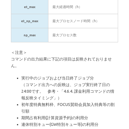
最大経過時間（h）
et_max
最大プロセスノード時間（h）
et_np_max
最大プロセス数
np_max
＜注意＞
コマンドの出力結果に下記の項目は反映されておりませ
ん。
実行中のジョブおよび当日終了ジョブ分
（コマンド出力への反映は、ジョブ実行終了日の
24:00です。 参考・「4.6.4. 課金利用コマンドの情
報反映タイミング」）
初年度特典無料枠、FOCUS賛助会員加入特典等の割
引額
期間占有利用(計算資源予約)の利用分
連休特別キュー(GW特別キュー等)の利用分