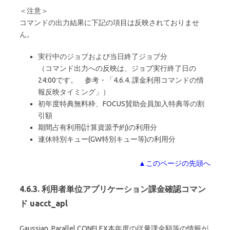
＜注意＞
コマンドの出力結果に下記の項目は反映されておりませ
ん。
実行中のジョブおよび当日終了ジョブ分
（コマンド出力への反映は、ジョブ実行終了日の
24:00です。 参考・「4.6.4. 課金利用コマンドの情
報反映タイミング」）
初年度特典無料枠、FOCUS賛助会員加入特典等の割
引額
期間占有利用(計算資源予約)の利用分
連休特別キュー(GW特別キュー等)の利用分
▲このページの先頭へ
4.6.3. 利用者単位アプリケーション課金確認コマン
ド uacct_apl
Gaussian, Parallel CONFLEX本年度の従量課金額等の情報が