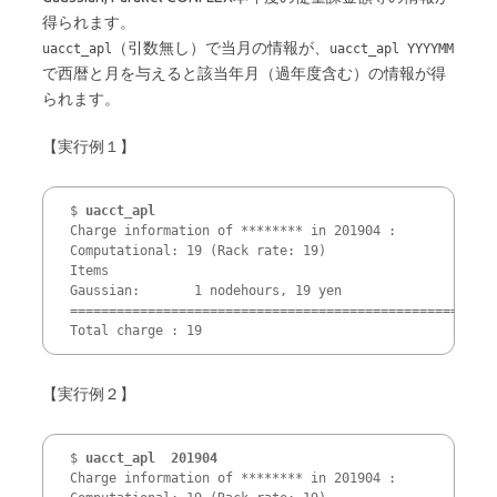
得られます。
（引数無し）で当月の情報が、
uacct_apl
uacct_apl YYYYMM
で西暦と月を与えると該当年月（過年度含む）の情報が得
られます。
【実行例１】
$ 
uacct_apl
Charge information of ******** in 201904 :

Computational: 19 (Rack rate: 19)

Items

Gaussian:       1 nodehours, 19 yen

=====================================================

Total charge : 19
【実行例２】
$ 
uacct_apl  201904
Charge information of ******** in 201904 :
