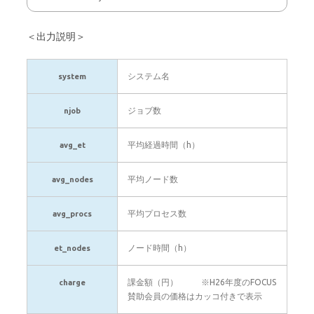
＜出力説明＞
システム名
system
ジョブ数
njob
平均経過時間（h）
avg_et
平均ノード数
avg_nodes
平均プロセス数
avg_procs
ノード時間（h）
et_nodes
課金額（円） ※H26年度のFOCUS
charge
賛助会員の価格はカッコ付きで表示