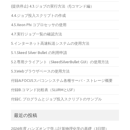
(提供停止) 4.3.ジョブの実行方法（fjコマンド編）
4.4.ジョブ投入スクリプトの作成
4.5.Xeon Phi コプロセッサの使用
4.7.実行ジョブ一覧の確認方法
5.インターネット高速転送システムの使用方法
5.1.Skeed Silver Bullet の利用申請
5.2.専用クライアント（SkeedSilverBullet GUI）の使用方法
5.3.Webブラウザベースの使用方法
付録A.FOCUSスパコンシステム各種サーバ・ストレージ概要
付録B.コマンド比較表（SLURMとLSF）
付録C. プログラムとジョブ投入スクリプトのサンプル
最近の投稿
2026年度 ハンズオンで学ぶ計算物理化学の基礎（3日間）