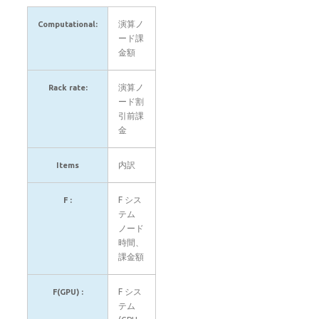
演算ノ
Computational:
ード課
金額
演算ノ
Rack rate:
ード割
引前課
金
内訳
Items
F シス
F :
テム
ノード
時間、
課金額
F シス
F(GPU) :
テム