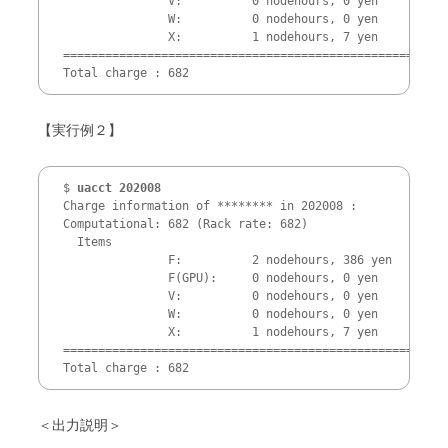
               V:          0 nodehours, 0 yen

               W:          0 nodehours, 0 yen

               X:          1 nodehours, 7 yen

=====================================================

【実行例２】
$ 
uacct 202008
Charge information of ******** in 202008 :

Computational: 682 (Rack rate: 682)

  Items        

               F:          2 nodehours, 386 yen

               F(GPU):     0 nodehours, 0 yen

               V:          0 nodehours, 0 yen

               W:          0 nodehours, 0 yen

               X:          1 nodehours, 7 yen

=====================================================

＜出力説明＞