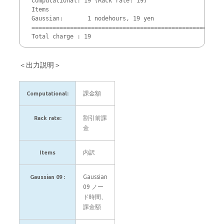
Computational: 19 (Rack rate: 19)

Items

Gaussian:       1 nodehours, 19 yen

=====================================================

Total charge : 19
＜出力説明＞
課金額
Computational:
割引前課
Rack rate:
金
内訳
Items
Gaussian
Gaussian 09 :
09 ノー
ド時間、
課金額