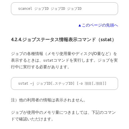
scancel ジョブID ジョブID ジョブID
▲このページの先頭へ
4.2.4.ジョブステータス情報表示コマンド（sstat）
ジョブの各種情報（メモリ使用量やディスクI/O量など）を
表示するときは、
コマンドを実行します。ジョブを実
sstat
行中に実行する必要があります。
sstat –j ジョブID[.ステップID] [-o 項目[,項目]]
注）他の利用者の情報は表示されません。
ジョブが使用中のメモリ量につきましては、下記のコマン
ドで確認いただけます。