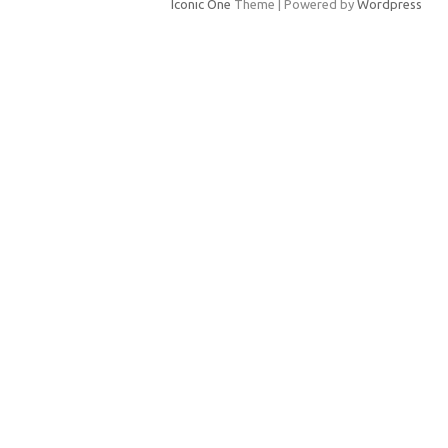
Iconic One
Theme | Powered by
Wordpress