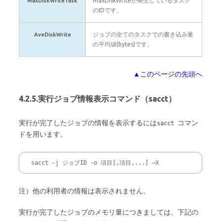
MaxDiskWriteが発生しているタスク
MaxDiskWriteTask
のIDです。
ジョブの全てのタスクでの書き込み量
AveDiskWrite
の平均値(bytes)です。
▲このページの先頭へ
4.2.5.実行ジョブ情報表示コマンド（sacct）
実行が完了したジョブの情報を表示するには
コマン
sacct
ドを用います。
sacct -j ジョブID -o 項目[,項目,...] –X
注）他の利用者の情報は表示されません。
実行が完了したジョブのメモリ量につきましては、下記の