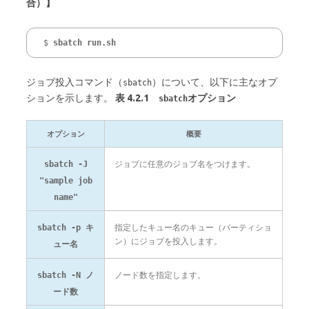
合）】
$ 
sbatch run.sh
ジョブ投入コマンド（
）について、以下に主なオプ
sbatch
ションを示します。
表 4.2.1
オプション
sbatch
オプション
概要
sbatch -J
ジョブに任意のジョブ名をつけます。
"sample job
name"
sbatch -p キ
指定したキュー名のキュー（パーティショ
ン）にジョブを投入します。
ュー名
sbatch -N ノ
ノード数を指定します。
ード数