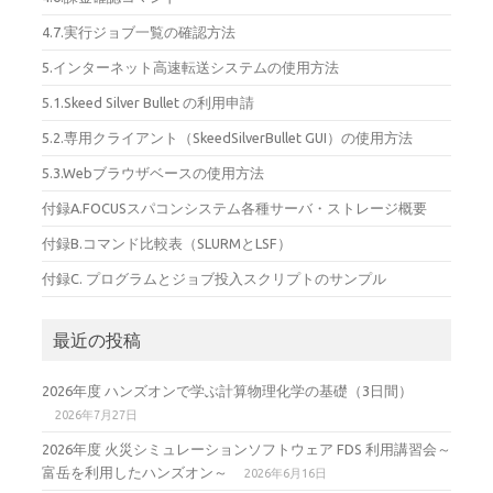
4.7.実行ジョブ一覧の確認方法
5.インターネット高速転送システムの使用方法
5.1.Skeed Silver Bullet の利用申請
5.2.専用クライアント（SkeedSilverBullet GUI）の使用方法
5.3.Webブラウザベースの使用方法
付録A.FOCUSスパコンシステム各種サーバ・ストレージ概要
付録B.コマンド比較表（SLURMとLSF）
付録C. プログラムとジョブ投入スクリプトのサンプル
最近の投稿
2026年度 ハンズオンで学ぶ計算物理化学の基礎（3日間）
2026年7月27日
2026年度 火災シミュレーションソフトウェア FDS 利用講習会～
富岳を利用したハンズオン～
2026年6月16日