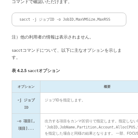
コマンドで確認いただけます。
sacct -j ジョブID -o JobID,MaxVMSize,MaxRSS
注）他の利用者の情報は表示されません。
コマンドについて、以下に主なオプションを示しま
sacct
す。
表 4.2.5
オプション
sacct
オプション
概要
-j ジョブ
ジョブIDを指定します。
ID
–o 項目[,
出力する項目をカンマ区切りで指定します。指定しない
'JobID,JobName,Partition,Account,AllocCPUS,
項目]...
を指定した場合と同様の結果となります。 一部、FOCU