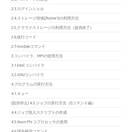
2.3.ログインシェル
2.4.ストレージ領域(/home1)の利用方法
2.5.クラウドストレージの利用方法（提供終了）
2.6.改行コード
2.7.moduleコマンド
3.コンパイラ、MPIの使用方法
3.1.Intel コンパイラ
3.2.GNUコンパイラ
4.プログラムの実行方法
4.1.キュー
(提供停止) 4.3.ジョブの実行方法（fjコマンド編）
4.4.ジョブ投入スクリプトの作成
4.5.Xeon Phi コプロセッサの使用
4.6.課金確認コマンド