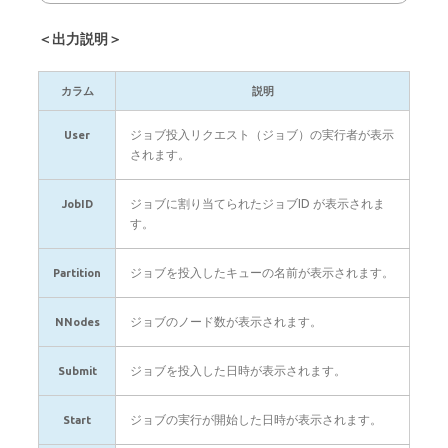
＜出力説明＞
カラム
説明
ジョブ投入リクエスト（ジョブ）の実行者が表示
User
されます。
ジョブに割り当てられたジョブID が表示されま
JobID
す。
ジョブを投入したキューの名前が表示されます。
Partition
ジョブのノード数が表示されます。
NNodes
ジョブを投入した日時が表示されます。
Submit
ジョブの実行が開始した日時が表示されます。
Start