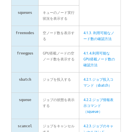
squeues
キューのノード実行
状況を表示する
freenodes
空ノード数を表示す
4.1.3. 利用可能なノ
る
ード数の確認方法
freegpus
GPU搭載ノードの空
4.1.4.利用可能な
ノード数を表示する
GPU搭載ノード数の
確認方法
sbatch
ジョブを投入する
4.2.1.ジョブ投入コ
マンド（sbatch）
squeue
ジョブの状態を表示
4.2.2.ジョブ情報表
する
示コマンド
（squeue）
scancel
ジョブをキャンセル
4.2.3.ジョブのキャ
する
ンセルマンド