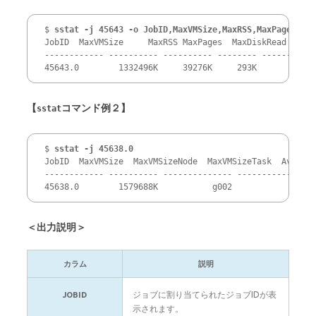
$ 
sstat -j 45643 -o JobID,MaxVMSize,MaxRSS,MaxPages,Max
JobID  MaxVMSize     MaxRSS MaxPages  MaxDiskRead MaxDi
------------ ---------- ---------- -------- -----------
45643.0        1332496K     39276K     293K           1
【
コマンド例２】
sstat
$ 
sstat -j 45638.0
JobID  MaxVMSize  MaxVMSizeNode  MaxVMSizeTask  AveVMSi
------------ ---------- -------------- -------------- -
45638.0        1579688K           g002              1  
＜出力説明＞
カラム
説明
ジョブに割り当てられたジョブIDが表
JOBID
示されます。