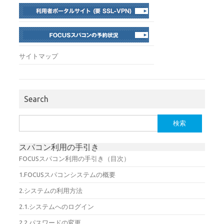
サイトマップ
Search
検
索:
スパコン利用の手引き
FOCUSスパコン利用の手引き（目次）
1.FOCUSスパコンシステムの概要
2.システムの利用方法
2.1.システムへのログイン
2.2.パスワードの変更