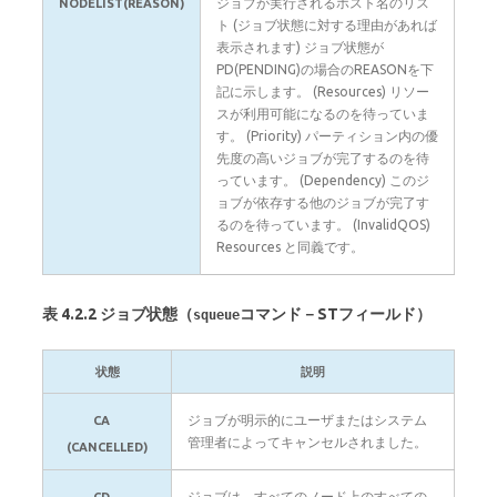
ジョブが実行されるホスト名のリス
NODELIST(REASON)
ト (ジョブ状態に対する理由があれば
表示されます) ジョブ状態が
PD(PENDING)の場合のREASONを下
記に示します。 (Resources) リソー
スが利用可能になるのを待っていま
す。 (Priority) パーティション内の優
先度の高いジョブが完了するのを待
っています。 (Dependency) このジ
ョブが依存する他のジョブが完了す
るのを待っています。 (InvalidQOS)
Resources と同義です。
表 4.2.2 ジョブ状態（
コマンド－STフィールド）
squeue
状態
説明
ジョブが明示的にユーザまたはシステム
CA
管理者によってキャンセルされました。
(CANCELLED)
ジョブは、すべてのノード上のすべての