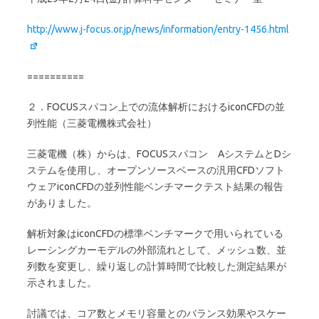
http://www.j-focus.or.jp/news/information/entry-1456.html
==========
２．FOCUSスパコン上での流体解析におけるiconCFDの並
列性能（三菱電機株式会社）
三菱電機（株）からは、FOCUSスパコン AシステムとDシ
ステムを使用し、オープンソースベースの汎用CFDソフト
ウェアiconCFDの並列性能ベンチマークテスト結果の報告
がありました。
解析対象はiconCFDの標準ベンチマークで用いられている
レーシングカーモデルの外部流れとして、メッシュ数、並
列数を変更し、繰り返しの計算時間で比較した測定結果が
示されました。
討議では、コア数とメモリ容量とのバランス効果やスケー