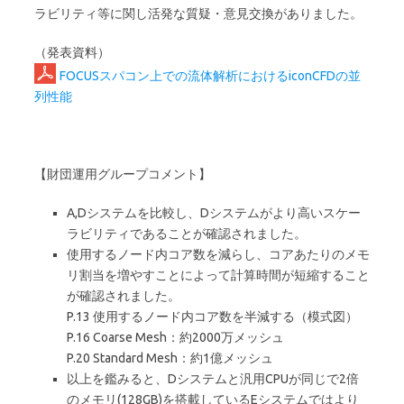
ラビリティ等に関し活発な質疑・意見交換がありました。
（発表資料）
FOCUSスパコン上での流体解析におけるiconCFDの並
列性能
【財団運用グループコメント】
A,Dシステムを比較し、Dシステムがより高いスケー
ラビリティであることが確認されました。
使用するノード内コア数を減らし、コアあたりのメモ
リ割当を増やすことによって計算時間が短縮すること
が確認されました。
P.13 使用するノード内コア数を半減する（模式図）
P.16 Coarse Mesh：約2000万メッシュ
P.20 Standard Mesh：約1億メッシュ
以上を鑑みると、Dシステムと汎用CPUが同じで2倍
のメモリ(128GB)を搭載しているEシステムではより