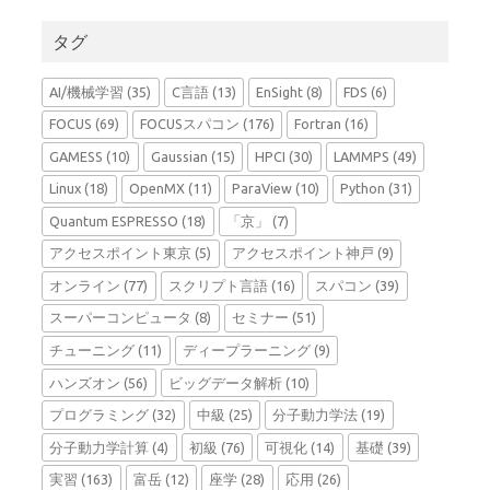
タグ
AI/機械学習
(35)
C言語
(13)
EnSight
(8)
FDS
(6)
FOCUS
(69)
FOCUSスパコン
(176)
Fortran
(16)
GAMESS
(10)
Gaussian
(15)
HPCI
(30)
LAMMPS
(49)
Linux
(18)
OpenMX
(11)
ParaView
(10)
Python
(31)
Quantum ESPRESSO
(18)
「京」
(7)
アクセスポイント東京
(5)
アクセスポイント神戸
(9)
オンライン
(77)
スクリプト言語
(16)
スパコン
(39)
スーパーコンピュータ
(8)
セミナー
(51)
チューニング
(11)
ディープラーニング
(9)
ハンズオン
(56)
ビッグデータ解析
(10)
プログラミング
(32)
中級
(25)
分子動力学法
(19)
分子動力学計算
(4)
初級
(76)
可視化
(14)
基礎
(39)
実習
(163)
富岳
(12)
座学
(28)
応用
(26)