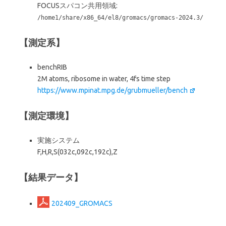
FOCUSスパコン共用領域:
/home1/share/x86_64/el8/gromacs/gromacs-2024.3/
【測定系】
benchRIB
2M atoms, ribosome in water, 4fs time step
https://www.mpinat.mpg.de/grubmueller/bench
【測定環境】
実施システム
F,H,R,S(032c,092c,192c),Z
【結果データ】
202409_GROMACS