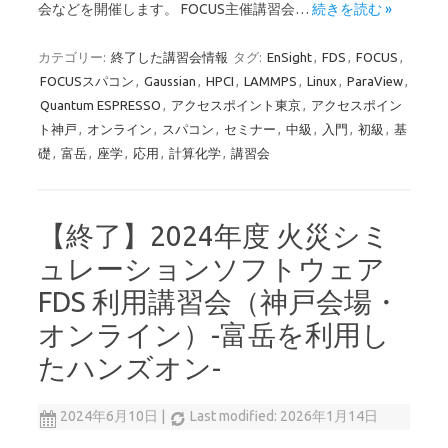
会などを開催します。 FOCUS主催講習会…
続きを読む »
カテゴリー:
終了した講習会情報
タグ:
EnSight
,
FDS
,
FOCUS
,
FOCUSスパコン
,
Gaussian
,
HPCI
,
LAMMPS
,
Linux
,
ParaView
,
Quantum ESPRESSO
,
アクセスポイント東京
,
アクセスポイン
ト神戸
,
オンライン
,
スパコン
,
セミナー
,
中級
,
入門
,
初級
,
基
礎
,
富岳
,
座学
,
応用
,
計算化学
,
講習会
【終了】2024年度 火災シミ
ュレーションソフトウェア
FDS 利用講習会（神戸会場・
オンライン）-富岳を利用し
たハンズオン-
2024年6月10日
|
Last modified: 2026年1月14日