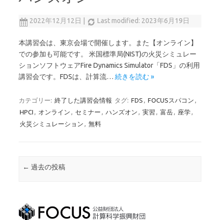
2022年12月12日
|
Last modified: 2023年6月19日
本講習会は、東京会場で開催します。また【オンライン】
での参加も可能です。 米国標準局(NIST)の火災シミュレー
ションソフトウェアFire Dynamics Simulator「FDS」の利用
講習会です。FDSは、計算流…
続きを読む »
カテゴリー:
終了した講習会情報
タグ:
FDS
,
FOCUSスパコン
,
HPCI
,
オンライン
,
セミナー
,
ハンズオン
,
実習
,
富岳
,
座学
,
火災シミュレーション
,
無料
投稿ナビゲーション
←
過去の投稿