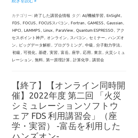
続きを読む »
カテゴリー:
終了した講習会情報
タグ:
AI/機械学習
,
EnSight
,
FDS
,
FOCUS
,
FOCUSスパコン
,
Fortran
,
GAMESS
,
Gaussian
,
HPCI
,
LAMMPS
,
Linux
,
ParaView
,
Quantum ESPRESSO
,
アク
セスポイント神戸
,
オンライン
,
スパコン
,
セミナー
,
ハンズオ
ン
,
ビッグデータ解析
,
プログラミング
,
中級
,
分子動力学法
,
初級
,
可視化
,
基礎
,
実習
,
富岳
,
座学
,
応用
,
東京
,
火災シミュ
レーション
,
無料
,
第一原理計算
,
計算化学
,
講習会
【終了】【オンライン同時開
催】2022年度 第二回 「火災
シミュレーションソフトウ
ェア FDS 利用講習会」（座
学・実習） -富岳を利用した
ハンズオン-