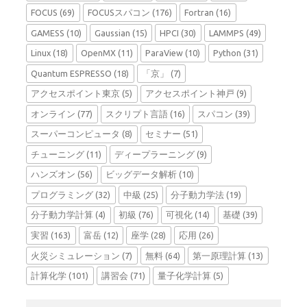
FOCUS
(69)
FOCUSスパコン
(176)
Fortran
(16)
GAMESS
(10)
Gaussian
(15)
HPCI
(30)
LAMMPS
(49)
Linux
(18)
OpenMX
(11)
ParaView
(10)
Python
(31)
Quantum ESPRESSO
(18)
「京」
(7)
アクセスポイント東京
(5)
アクセスポイント神戸
(9)
オンライン
(77)
スクリプト言語
(16)
スパコン
(39)
スーパーコンピュータ
(8)
セミナー
(51)
チューニング
(11)
ディープラーニング
(9)
ハンズオン
(56)
ビッグデータ解析
(10)
プログラミング
(32)
中級
(25)
分子動力学法
(19)
分子動力学計算
(4)
初級
(76)
可視化
(14)
基礎
(39)
実習
(163)
富岳
(12)
座学
(28)
応用
(26)
火災シミュレーション
(7)
無料
(64)
第一原理計算
(13)
計算化学
(101)
講習会
(71)
量子化学計算
(5)