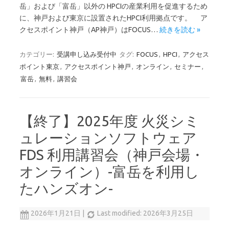
岳」および「富岳」以外の HPCIの産業利用を促進するため
に、神戸および東京に設置されたHPCI利用拠点です。 ア
クセスポイント神戸（AP神戸）はFOCUS…
続きを読む »
カテゴリー:
受講申し込み受付中
タグ:
FOCUS
,
HPCI
,
アクセス
ポイント東京
,
アクセスポイント神戸
,
オンライン
,
セミナー
,
富岳
,
無料
,
講習会
【終了】2025年度 火災シミ
ュレーションソフトウェア
FDS 利用講習会（神戸会場・
オンライン）-富岳を利用し
たハンズオン-
2026年1月21日
|
Last modified: 2026年3月25日