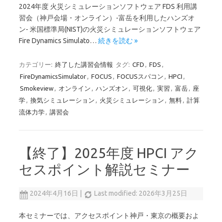
2024年度 火災シミュレーションソフトウェア FDS 利用講
習会（神戸会場・オンライン）-富岳を利用したハンズオ
ン- 米国標準局(NIST)の火災シミュレーションソフトウェア
Fire Dynamics Simulato…
続きを読む »
カテゴリー:
終了した講習会情報
タグ:
CFD
,
FDS
,
FireDynamicsSimulator
,
FOCUS
,
FOCUSスパコン
,
HPCI
,
Smokeview
,
オンライン
,
ハンズオン
,
可視化
,
実習
,
富岳
,
座
学
,
換気シミュレーション
,
火災シミュレーション
,
無料
,
計算
流体力学
,
講習会
【終了】2025年度 HPCI アク
セスポイント解説セミナー
2024年4月16日
|
Last modified: 2026年3月25日
本セミナーでは、アクセスポイント神戸・東京の概要およ