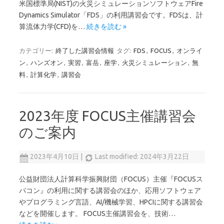
米国標準局(NIST)の火災シミュレーションソフトウェアFire
Dynamics Simulator「FDS」の利用講習会です。FDSは、計
算流体力学(CFD)を…
続きを読む »
カテゴリー:
終了した講習会情報
タグ:
FDS
,
FOCUS
,
オンライ
ン
,
ハンズオン
,
実習
,
富岳
,
座学
,
火災シミュレーション
,
無
料
,
計算化学
,
講習会
2023年度 FOCUS主催講習会
のご案内
2023年4月10日
|
Last modified: 2024年3月22日
公益財団法人計算科学振興財団（FOCUS）主催『FOCUSス
パコン』の利用に関する講習会のほか、応用ソフトウェア
やプログラミング言語、AI/機械学習、HPCIに関する講習会
などを開催します。 FOCUS主催講習会を、技術…