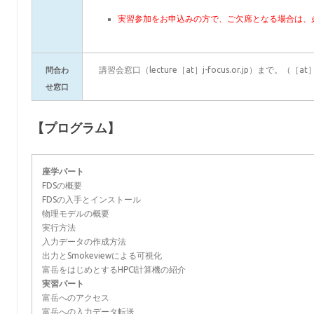
実習参加をお申込みの方で、ご欠席となる場合は、
講習会窓口（lecture［at］j-focus.or.jp）まで。
問合わ
せ窓口
【プログラム】
座学パート
FDSの概要
FDSの入手とインストール
物理モデルの概要
実行方法
入力データの作成方法
出力とSmokeviewによる可視化
富岳をはじめとするHPCI計算機の紹介
実習パート
富岳へのアクセス
富岳への入力データ転送