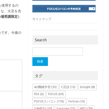
D)を使用するの
うな、火災を含
会場受講限定）
サイトマップ
会です。今後の
Search
検
索:
タグ
AI/機械学習
(35)
C言語
(13)
EnSight
(8)
FDS
(6)
FOCUS
(69)
FOCUSスパコン
(176)
Fortran
(16)
GAMESS
(10)
Gaussian
(15)
HPCI
(30)