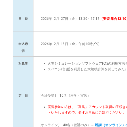
2026年 2月 27日（金）13:30～17:15
（実習 集合13:1
日 時
2026年 2月 13日（金）午前10時〆切
申込締
切
火災シミュレーションソフトウェアFDSの利用方法
対象者
スパコン(富岳)を利用した大規模計算を試してみた
［会場受講］ 10名（座学・実習）
定 員
実習参加の方は、「富岳」アカウント取得の手続き
トいたしますので、必ずお早めにご対応ください。
［オンライン］ 40名（聴講のみ）→
聴講（オンライン）