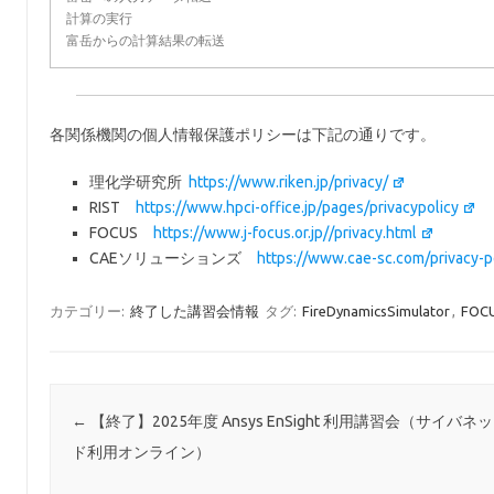
計算の実行
富岳からの計算結果の転送
各関係機関の個人情報保護ポリシーは下記の通りです。
理化学研究所
https://www.riken.jp/privacy/
RIST
https://www.hpci-office.jp/pages/privacypolicy
FOCUS
https://www.j-focus.or.jp//privacy.html
CAEソリューションズ
https://www.cae-sc.com/privacy-p
カテゴリー:
終了した講習会情報
タグ:
FireDynamicsSimulator
,
FO
投稿ナビゲーション
←
【終了】2025年度 Ansys EnSight 利用講習会（サイバ
ド利用オンライン）