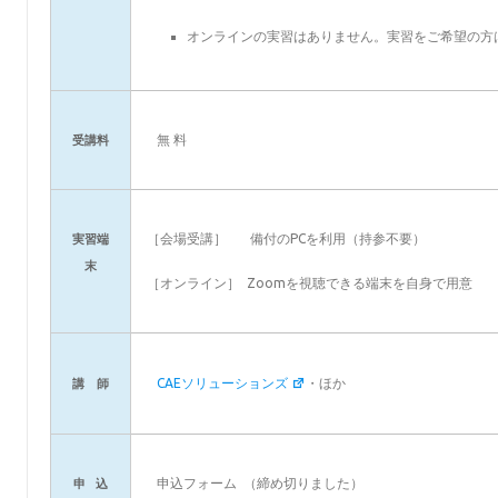
オンラインの実習はありません。実習をご希望の方
無 料
受講料
［会場受講］ 備付のPCを利用（持参不要）
実習端
末
［オンライン］ Zoomを視聴できる端末を自身で用意
CAEソリューションズ
・ほか
講 師
申込フォーム （締め切りました）
申 込