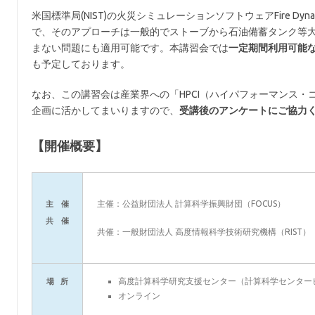
米国標準局(NIST)の火災シミュレーションソフトウェアFire Dyna
で、そのアプローチは一般的でストーブから石油備蓄タンク等
まない問題にも適用可能です。本講習会では
一定期間利用可能
も予定しております。
なお、この講習会は産業界への「HPCI（ハイパフォーマンス
企画に活かしてまいりますので、
受講後のアンケートにご協力
【開催概要】
主催：公益財団法人 計算科学振興財団（FOCUS）
主 催
共 催
共催：一般財団法人 高度情報科学技術研究機構（RIST
高度計算科学研究支援センター（計算科学センタービル
場 所
オンライン