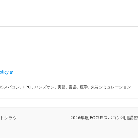
olicy
CUSスパコン
,
HPCI
,
ハンズオン
,
実習
,
富岳
,
座学
,
火災シミュレーション
ネットクラウ
2026年度 FOCUSスパコン利用