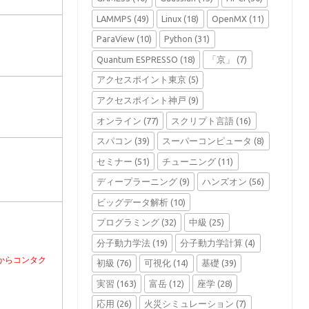
LAMMPS
(49)
Linux
(18)
OpenMX
(11)
ParaView
(10)
Python
(31)
Quantum ESPRESSO
(18)
「京」
(7)
アクセスポイント東京
(5)
アクセスポイント神戸
(9)
オンライン
(77)
スクリプト言語
(16)
スパコン
(39)
スーパーコンピュータ
(8)
セミナー
(51)
チューニング
(11)
ディープラーニング
(9)
ハンズオン
(56)
ビッグデータ解析
(10)
プログラミング
(32)
中級
(25)
分子動力学法
(19)
分子動力学計算
(4)
からコンタク
初級
(76)
可視化
(14)
基礎
(39)
実習
(163)
富岳
(12)
座学
(28)
応用
(26)
火災シミュレーション
(7)