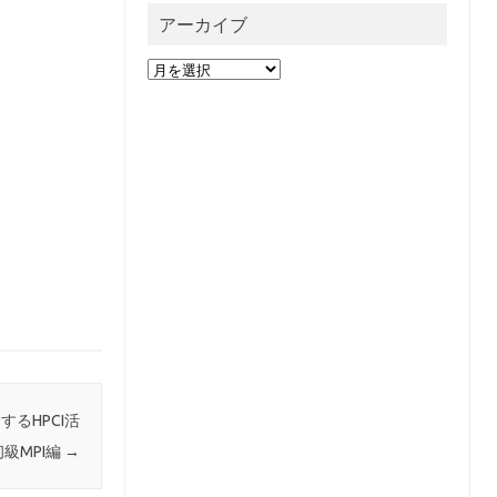
アーカイブ
ア
ー
カ
イ
ブ
るHPCI活
級MPI編
→