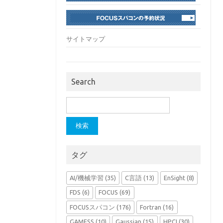
サイトマップ
Search
検
索:
タグ
AI/機械学習
(35)
C言語
(13)
EnSight
(8)
FDS
(6)
FOCUS
(69)
FOCUSスパコン
(176)
Fortran
(16)
GAMESS
(10)
Gaussian
(15)
HPCI
(30)