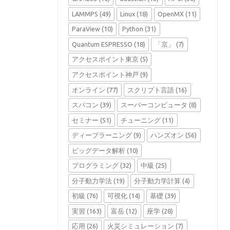
LAMMPS
(49)
Linux
(18)
OpenMX
(11)
ParaView
(10)
Python
(31)
Quantum ESPRESSO
(18)
「京」
(7)
アクセスポイント東京
(5)
アクセスポイント神戸
(9)
オンライン
(77)
スクリプト言語
(16)
スパコン
(39)
スーパーコンピュータ
(8)
セミナー
(51)
チューニング
(11)
ディープラーニング
(9)
ハンズオン
(56)
ビッグデータ解析
(10)
プログラミング
(32)
中級
(25)
分子動力学法
(19)
分子動力学計算
(4)
初級
(76)
可視化
(14)
基礎
(39)
実習
(163)
富岳
(12)
座学
(28)
応用
(26)
火災シミュレーション
(7)