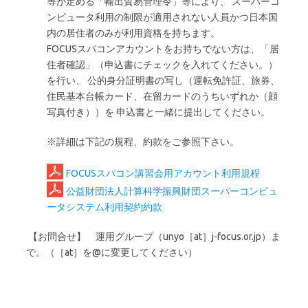
等が定める「輸出貿易管理令」等により、 スーパーコ
ンピュータ利用の制限が適用されない人員かつ日本国
内の居住者のみが利用資格を持ちます。
FOCUSスパコンアカウントをお持ちでない方は、「居
住者確認」（申込書にチェックを入れてください。）
を行い、 公的身分証明書の写し（運転免許証、旅券、
住民基本台帳カード、在留カードのうちいずれか（顔
写真付き））を 申込書と一緒に提出してください。
※詳細は下記の規程、約款をご参照下さい。
FOCUSスパコン講習会用アカウント利用規程
公益財団法人計算科学振興財団スーパーコンピュ
ータシステム利用契約約款
【お問合せ】 運用グループ（unyo［at］j-focus.or.jp）ま
で。（［at］を@に変更してください）