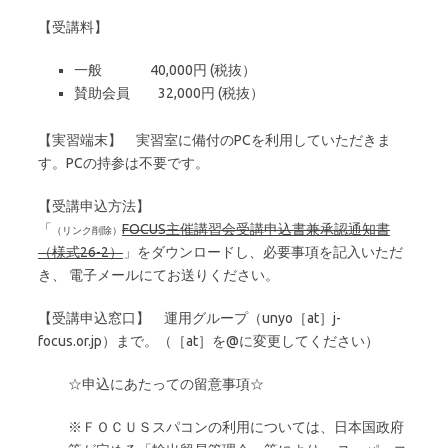
【受講料】
一般 40,000円 (税抜）
賛助会員 32,000円 (税抜）
【実習端末】 実習室に備付のPCを利用していただきま
す。PCの持参は不要です。
【受講申込方法】
「
FOCUS主催講習会受講申込書兼承認通知書
（様式26-2）
」をダウンロードし、必要事項を記入いただ
き、 電子メールにてお送りください。
【受講申込窓口】 運用グループ（unyo［at］j-
focus.or.jp）まで。（［at］を@に変更してください）
☆申込にあたっての留意事項☆
※ＦＯＣＵＳスパコンの利用については、日本国政府