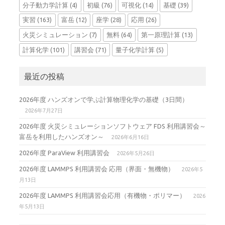
分子動力学計算
(4)
初級
(76)
可視化
(14)
基礎
(39)
実習
(163)
富岳
(12)
座学
(28)
応用
(26)
火災シミュレーション
(7)
無料
(64)
第一原理計算
(13)
計算化学
(101)
講習会
(71)
量子化学計算
(5)
最近の投稿
2026年度 ハンズオンで学ぶ計算物理化学の基礎（3日間）
2026年7月27日
2026年度 火災シミュレーションソフトウェア FDS 利用講習会～
富岳を利用したハンズオン～
2026年6月16日
2026年度 ParaView 利用講習会
2026年5月26日
2026年度 LAMMPS 利用講習会 応用（界面・無機物）
2026年5
月13日
2026年度 LAMMPS 利用講習会応用（有機物・ポリマー）
2026
年5月13日