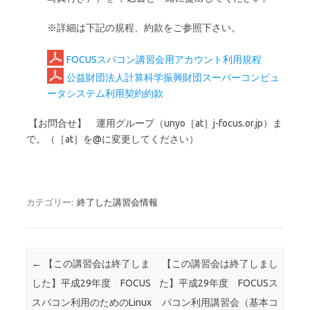
※詳細は下記の規程、約款をご参照下さい。
FOCUSスパコン講習会用アカウント利用規程
公益財団法人計算科学振興財団スーパーコンピュ
ータシステム利用契約約款
【お問合せ】 運用グループ（unyo［at］j-focus.or.jp）ま
で。（［at］を@に変更してください）
カテゴリー:
終了した講習会情報
投稿ナビゲーション
←
【この講習会は終了しま
【この講習会は終了しまし
した】平成29年度 FOCUS
た】平成29年度 FOCUSス
スパコン利用のためのLinux
パコン利用講習会（基本コ