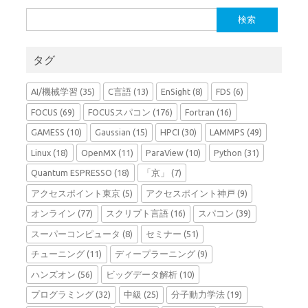
検
索:
タグ
AI/機械学習
(35)
C言語
(13)
EnSight
(8)
FDS
(6)
FOCUS
(69)
FOCUSスパコン
(176)
Fortran
(16)
GAMESS
(10)
Gaussian
(15)
HPCI
(30)
LAMMPS
(49)
Linux
(18)
OpenMX
(11)
ParaView
(10)
Python
(31)
Quantum ESPRESSO
(18)
「京」
(7)
アクセスポイント東京
(5)
アクセスポイント神戸
(9)
オンライン
(77)
スクリプト言語
(16)
スパコン
(39)
スーパーコンピュータ
(8)
セミナー
(51)
チューニング
(11)
ディープラーニング
(9)
ハンズオン
(56)
ビッグデータ解析
(10)
プログラミング
(32)
中級
(25)
分子動力学法
(19)