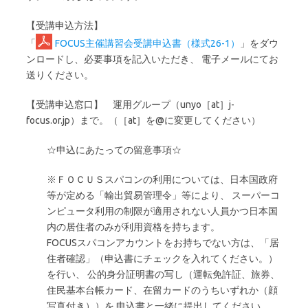
【受講申込方法】
「
FOCUS主催講習会受講申込書（様式26-1）
」をダウ
ンロードし、必要事項を記入いただき、 電子メールにてお
送りください。
【受講申込窓口】 運用グループ（unyo［at］j-
focus.or.jp）まで。（［at］を@に変更してください）
☆申込にあたっての留意事項☆
※ＦＯＣＵＳスパコンの利用については、日本国政府
等が定める「輸出貿易管理令」等により、 スーパーコ
ンピュータ利用の制限が適用されない人員かつ日本国
内の居住者のみが利用資格を持ちます。
FOCUSスパコンアカウントをお持ちでない方は、「居
住者確認」（申込書にチェックを入れてください。）
を行い、 公的身分証明書の写し（運転免許証、旅券、
住民基本台帳カード、在留カードのうちいずれか（顔
写真付き））を 申込書と一緒に提出してください。