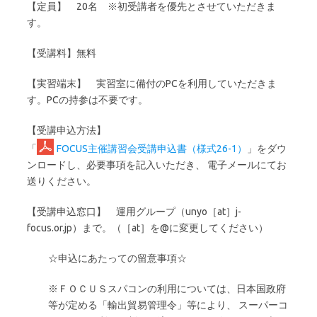
【定員】 20名 ※初受講者を優先とさせていただきま
す。
【受講料】無料
【実習端末】 実習室に備付のPCを利用していただきま
す。PCの持参は不要です。
【受講申込方法】
「
FOCUS主催講習会受講申込書（様式26-1）
」をダウ
ンロードし、必要事項を記入いただき、 電子メールにてお
送りください。
【受講申込窓口】 運用グループ（unyo［at］j-
focus.or.jp）まで。（［at］を@に変更してください）
☆申込にあたっての留意事項☆
※ＦＯＣＵＳスパコンの利用については、日本国政府
等が定める「輸出貿易管理令」等により、 スーパーコ