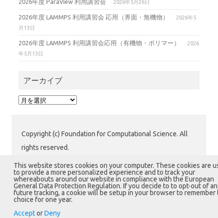
2026年度 ParaView 利用講習会
2026年5月26日
2026年度 LAMMPS 利用講習会 応用（界面・無機物）
2026年5
月13日
2026年度 LAMMPS 利用講習会応用（有機物・ポリマー）
2026
年5月13日
アーカイブ
ア
ー
カ
イ
Copyright (c) Foundation for Computational Science. All
ブ
rights reserved.
公益財団法人 計算科学振興財団 (FOCUS) 運用グループ
This website stores cookies on your computer. These cookies are 
to provide a more personalized experience and to track your
〒650-0047 兵庫県神戸市中央区港島南町7-1-28 計算科
whereabouts around our website in compliance with the European
General Data Protection Regulation. If you decide to to opt-out of an
学センタービル1階
future tracking, a cookie will be setup in your browser to remember 
choice for one year.
Accept
or
Deny
Iconic One
Theme | Powered by
Wordpress