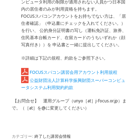
ンピュータ利用の制限が適用されない人員かつ日本国
内の居住者のみが利用資格を持ちます。
FOCUSスパコンアカウントをお持ちでない方は、「居
住者確認」（申込書にチェックを入れてください。）
を行い、 公的身分証明書の写し（運転免許証、旅券、
住民基本台帳カード、在留カードのうちいずれか（顔
写真付き））を 申込書と一緒に提出してください。
※詳細は下記の規程、約款をご参照下さい。
FOCUSスパコン講習会用アカウント利用規程
公益財団法人計算科学振興財団スーパーコンピュ
ータシステム利用契約約款
【お問合せ】 運用グループ（unyo［at］j-focus.or.jp）ま
で。（［at］を@に変更してください）
カテゴリー:
終了した講習会情報