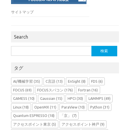
サイトマップ
Search
検
索:
タグ
AI/機械学習
(35)
C言語
(13)
EnSight
(8)
FDS
(6)
FOCUS
(69)
FOCUSスパコン
(176)
Fortran
(16)
GAMESS
(10)
Gaussian
(15)
HPCI
(30)
LAMMPS
(49)
Linux
(18)
OpenMX
(11)
ParaView
(10)
Python
(31)
Quantum ESPRESSO
(18)
「京」
(7)
アクセスポイント東京
(5)
アクセスポイント神戸
(9)