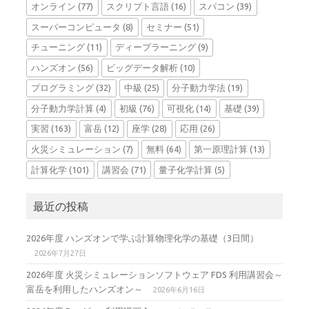
オンライン
(77)
スクリプト言語
(16)
スパコン
(39)
スーパーコンピュータ
(8)
セミナー
(51)
チューニング
(11)
ディープラーニング
(9)
ハンズオン
(56)
ビッグデータ解析
(10)
プログラミング
(32)
中級
(25)
分子動力学法
(19)
分子動力学計算
(4)
初級
(76)
可視化
(14)
基礎
(39)
実習
(163)
富岳
(12)
座学
(28)
応用
(26)
火災シミュレーション
(7)
無料
(64)
第一原理計算
(13)
計算化学
(101)
講習会
(71)
量子化学計算
(5)
最近の投稿
2026年度 ハンズオンで学ぶ計算物理化学の基礎（3日間）
2026年7月27日
2026年度 火災シミュレーションソフトウェア FDS 利用講習会～
富岳を利用したハンズオン～
2026年6月16日