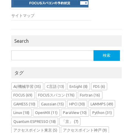
サイトマップ
Search
検
索:
タグ
AI/機械学習
(35)
C言語
(13)
EnSight
(8)
FDS
(6)
FOCUS
(69)
FOCUSスパコン
(176)
Fortran
(16)
GAMESS
(10)
Gaussian
(15)
HPCI
(30)
LAMMPS
(49)
Linux
(18)
OpenMX
(11)
ParaView
(10)
Python
(31)
Quantum ESPRESSO
(18)
「京」
(7)
アクセスポイント東京
(5)
アクセスポイント神戸
(9)