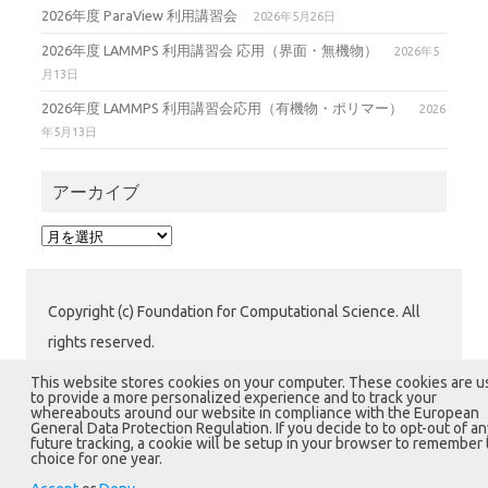
2026年度 ParaView 利用講習会
2026年5月26日
2026年度 LAMMPS 利用講習会 応用（界面・無機物）
2026年5
月13日
2026年度 LAMMPS 利用講習会応用（有機物・ポリマー）
2026
年5月13日
アーカイブ
ア
ー
カ
イ
Copyright (c) Foundation for Computational Science. All
ブ
rights reserved.
公益財団法人 計算科学振興財団 (FOCUS) 運用グループ
This website stores cookies on your computer. These cookies are 
to provide a more personalized experience and to track your
〒650-0047 兵庫県神戸市中央区港島南町7-1-28 計算科
whereabouts around our website in compliance with the European
General Data Protection Regulation. If you decide to to opt-out of an
学センタービル1階
future tracking, a cookie will be setup in your browser to remember 
choice for one year.