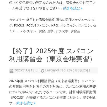
停止や受信拒否の設定をされた方は、講習会の受付完了メ
ールを受け取れない場合がござい…
続きを読む »
カテゴリー:
終了した講習会情報
過去の開催スケジュール
タ
グ:
FOCUS
,
FOCUSスパコン
,
HPCI
,
オンライン
,
スパコン
,
セ
ミナー
,
ハンズオン
,
実習
,
座学
,
計算化学
,
講習会
【終了】2025年度 スパコン
利用講習会（東京会場実習）
2025年3月18日
|
Last modified: 2026年3月25日
2025年度 スパコン利用講習会（東京会場実習） スパコン
の産業応用等をお考えの方を対象に、スパコン利用の基礎
について学んでいただけるコースです。計算科学振興財団
（FOCUS）が提供するスパコンを実際に利用し、講師対面
サ…
続きを読む »