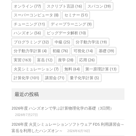
オンライン
(77)
スクリプト言語
(16)
スパコン
(39)
スーパーコンピュータ
(8)
セミナー
(51)
チューニング
(11)
ディープラーニング
(9)
ハンズオン
(56)
ビッグデータ解析
(10)
プログラミング
(32)
中級
(25)
分子動力学法
(19)
分子動力学計算
(4)
初級
(76)
可視化
(14)
基礎
(39)
実習
(163)
富岳
(12)
座学
(28)
応用
(26)
火災シミュレーション
(7)
無料
(64)
第一原理計算
(13)
計算化学
(101)
講習会
(71)
量子化学計算
(5)
最近の投稿
2026年度 ハンズオンで学ぶ計算物理化学の基礎（3日間）
2026年7月27日
2026年度 火災シミュレーションソフトウェア FDS 利用講習会～
富岳を利用したハンズオン～
2026年6月16日