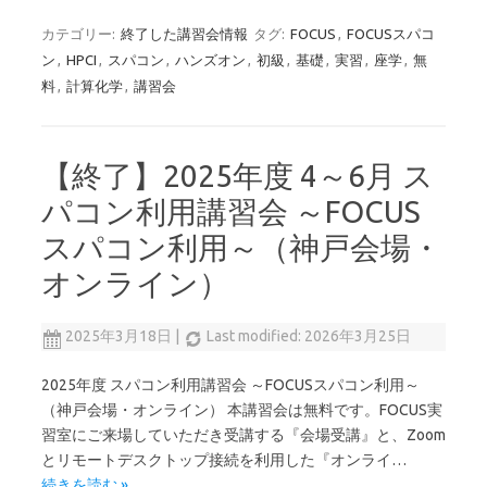
カテゴリー:
終了した講習会情報
タグ:
FOCUS
,
FOCUSスパコ
ン
,
HPCI
,
スパコン
,
ハンズオン
,
初級
,
基礎
,
実習
,
座学
,
無
料
,
計算化学
,
講習会
【終了】2025年度 4～6月 ス
パコン利用講習会 ～FOCUS
スパコン利用～（神戸会場・
オンライン）
2025年3月18日
|
Last modified: 2026年3月25日
2025年度 スパコン利用講習会 ～FOCUSスパコン利用～
（神戸会場・オンライン） 本講習会は無料です。FOCUS実
習室にご来場していただき受講する『会場受講』と、Zoom
とリモートデスクトップ接続を利用した『オンライ…
続きを読む »