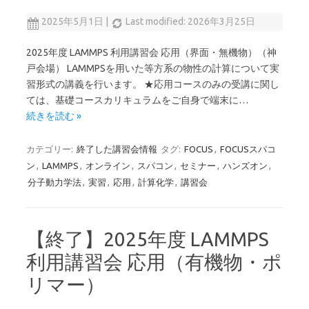
2025年5月1日
|
Last modified: 2026年3月25日
2025年度 LAMMPS 利用講習会 応用（界面・無機物）（神
戸会場） LAMMPSを用いた等方系の物性の計算について実
習形式の講義を行います。 ★応用コースのみの受講に関し
ては、基礎コースカリキュラムをご自身で端末に…
続きを読む »
カテゴリー:
終了した講習会情報
タグ:
FOCUS
,
FOCUSスパコ
ン
,
LAMMPS
,
オンライン
,
スパコン
,
セミナー
,
ハンズオン
,
分子動力学法
,
実習
,
応用
,
計算化学
,
講習会
【終了】2025年度 LAMMPS
利用講習会 応用（有機物・ポ
リマー）