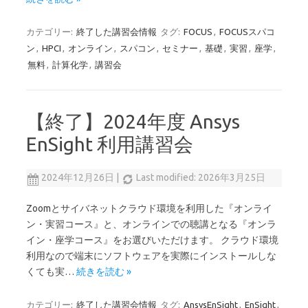
カテゴリー:
終了した講習会情報
タグ:
FOCUS
,
FOCUSスパコ
ン
,
HPCI
,
オンライン
,
スパコン
,
セミナー
,
基礎
,
実習
,
座学
,
無料
,
計算化学
,
講習会
【終了】2024年度 Ansys
EnSight 利用講習会
2024年12月26日
|
Last modified: 2026年3月25日
Zoomとサイバネットクラウド環境を利用した『オンライ
ン・実習コース』と、オンラインでの聴講となる『オンラ
イン・座学コース』をお選びいただけます。 クラウド環境
利用なので端末にソフトウェアを実際にインストールしな
くても実…
続きを読む »
カテゴリー:
終了した講習会情報
タグ:
AnsysEnSight
,
EnSight
,