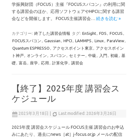
学振興財団（FOCUS）主催『FOCUSスパコン』の利用に関
する講習会のほか、応用ソフトウェアやHPCIに関する講習
会などを開催します。 FOCUS主催講習会…
続きを読む »
カテゴリー:
終了した講習会情報
タグ:
EnSight
,
FDS
,
FOCUS
,
FOCUSスパコン
,
Gaussian
,
HPCI
,
LAMMPS
,
Linux
,
ParaView
,
Quantum ESPRESSO
,
アクセスポイント東京
,
アクセスポイン
ト神戸
,
オンライン
,
スパコン
,
セミナー
,
中級
,
入門
,
初級
,
基
礎
,
富岳
,
座学
,
応用
,
計算化学
,
講習会
【終了】2025年度 講習会ス
ケジュール
2025年3月18日
|
Last modified: 2026年3月26日
2025年度 講習会スケジュール FOCUS主催 講習会のお申込
みにあたり、過去にnews［at］j-focus.or.jp メールの配信