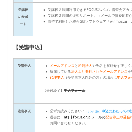
受講後２週間利用できるFOCUSスパコン講習会アカ
受講後
受講後２週間の復習サポート。（メールで質疑応答
のサポ
講習で利用した統合GUIソフトウェア「winmost
ート
【受講申込】
メールアドレス
と
所属法人
や氏名を省略せず正しく
受講申込
所属している
法人より発行されたメールアドレス
を
代理申込
（受講者本人以外の方）の場合は
申込フォ
【受付終了】
申込フォーム
必ずお読みください：
申込にあたっての
注意事項
過去に
［at］j-focus.or.jp メールの
配信停止や受信
お問い合わせください。