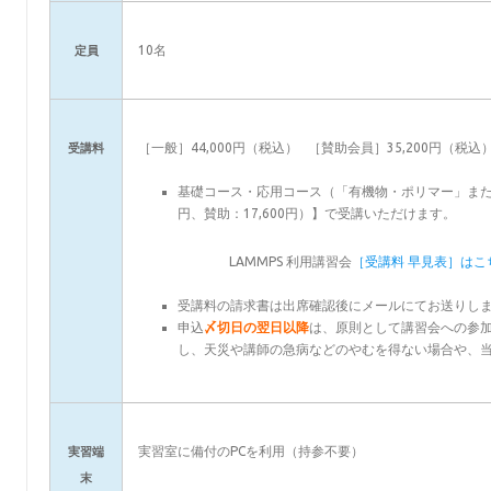
10名
定員
［一般］44,000円（税込） ［賛助会員］35,200円（税込
受講料
基礎コース・応用コース（「有機物・ポリマー」ま
円、賛助：17,600円）】で受講いただけます。
LAMMPS 利用講習会
［受講料 早見表］はこ
受講料の請求書は出席確認後にメールにてお送りし
申込
〆切日の翌日以降
は、原則として
講習会
への参
し、天災や講師の急病などのやむを得ない場合や、
実習室に備付のPCを利用（持参不要）
実習端
末