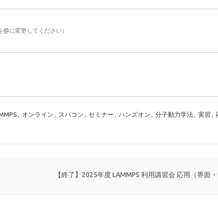
［at］を@に変更してください）
AMMPS
,
オンライン
,
スパコン
,
セミナー
,
ハンズオン
,
分子動力学法
,
実習
,
【終了】2025年度 LAMMPS 利用講習会 応用（界面