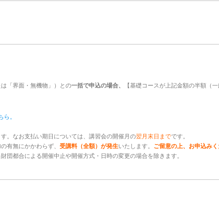
）
たは「界面・無機物」）との
一括で申込の場合、
【基礎コースが上記金額の半額（一般：
ちら。
ます。なお支払い期日については、講習会の開催月の
翌月末日まで
です。
加の有無にかかわらず、
受講料（全額）が発生
いたします。
ご留意の上、お申込みく
当財団都合による開催中止や開催方式・日時の変更の場合を除きます。