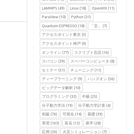
LAMMPS
(49)
Linux
(18)
OpenMX
(11)
ParaView
(10)
Python
(31)
Quantum ESPRESSO
(18)
「京」
(7)
アクセスポイント東京
(5)
アクセスポイント神戸
(9)
オンライン
(77)
スクリプト言語
(16)
スパコン
(39)
スーパーコンピュータ
(8)
セミナー
(51)
チューニング
(11)
ディープラーニング
(9)
ハンズオン
(56)
ビッグデータ解析
(10)
プログラミング
(32)
中級
(25)
分子動力学法
(19)
分子動力学計算
(4)
初級
(76)
可視化
(14)
基礎
(39)
実習
(163)
富岳
(12)
座学
(28)
応用
(26)
火災シミュレーション
(7)