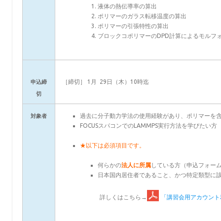
液体の熱伝導率の算出
ポリマーのガラス転移温度の算出
ポリマーの引張特性の算出
ブロックコポリマーのDPD計算によるモルフ
［締切］ 1月 29日（木）10時迄
申込締
切
過去に分子動力学法の使用経験があり、ポリマーを含
対象者
FOCUSスパコンでのLAMMPS実行方法を学びたい方
★以下は必須項目です。
何らかの
法人に所属
している方（申込フォー
日本国内居住者であること、かつ特定類型に
詳しくはこちら→
「講習会用アカウント