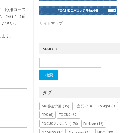
て、応用コース
す。※前回（前
ください。
サイトマップ
します。
Search
検
索:
タグ
AI/機械学習
(35)
C言語
(13)
EnSight
(8)
FDS
(6)
FOCUS
(69)
FOCUSスパコン
(176)
Fortran
(16)
GAMESS
(10)
Gaussian
(15)
HPCI
(30)