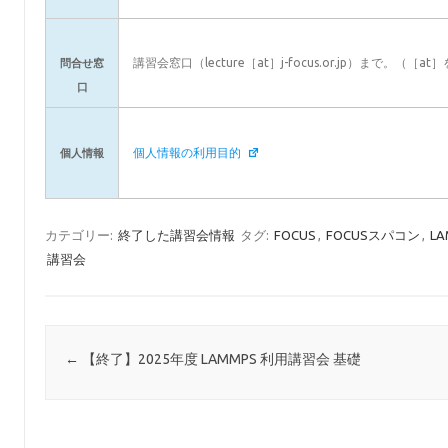
講習会窓口（lecture［at］j-focus.or.jp）まで。（
問合せ窓
口
個人情報の利用目的
個人情報
カテゴリー:
終了した講習会情報
タグ:
FOCUS
,
FOCUSスパコン
,
L
講習会
投稿ナビゲーション
←
【終了】2025年度 LAMMPS 利用講習会 基礎