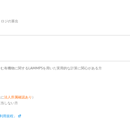
ォロジの算出
む有機物に関するLAMMPSを用いた実用的な計算に関心がある方
ムに
法人所属確認あり
）
該当しない方
利用規程」