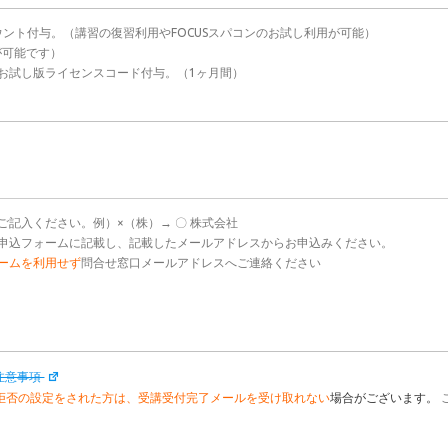
ウント付与。（講習の復習利用やFOCUSスパコンのお試し利用が可能）
が可能です）
ar」お試し版ライセンスコード付与。（1ヶ月間）
ご記入ください。例）×（株）→ 〇 株式会社
申込フォームに記載し、記載したメールアドレスからお申込みください。
ームを利用せず
問合せ窓口メールアドレスへご連絡ください
注意事項
拒否の設定をされた方は、受講受付完了メールを受け取れない
場合がございます。