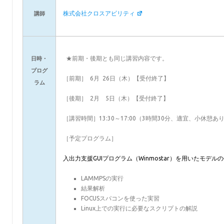
株式会社クロスアビリティ
講師
★前期・後期とも同じ講習内容です。
日時・
プログ
［前期］ 6月 26日（木）【受付終了】
ラム
［後期］ 2月 5日（木）【受付終了】
［講習時間］13:30～17:00（3時間30分、適宜、小休憩あ
［予定プログラム］
入出力支援GUIプログラム（Winmostar）を用いたモデル
LAMMPSの実行
結果解析
FOCUSスパコンを使った実習
Linux上での実行に必要なスクリプトの解説