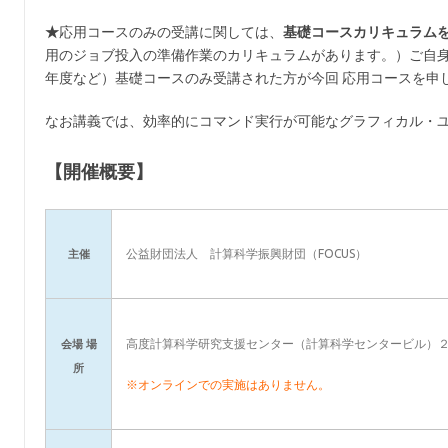
★
応用コースのみの受講に関しては、
基礎コースカリキュラム
用のジョブ投入の準備作業のカリキュラムがあります。）ご自
年度など）基礎コースのみ受講された方が今回 応用コースを申
なお講義では、効率的にコマンド実行が可能なグラフィカル・ユーザー
【開催概要】
公益財団法人 計算科学振興財団（FOCUS）
主催
高度計算科学研究支援センター（計算科学センタービル）
会場 場
所
※オンラインでの実施はありません。