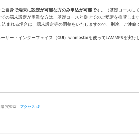
をご自身で端末に設定が可能な方のみ申込が可能です。
（基礎コースに
身での端末設定が困難な方は、基礎コースと併せてのご受講を推奨しま
し込まれる場合は、端末設定等の調整をいたしますので、別途、ご連絡
・インターフェイス（GUI）winmostarを使ってLAMMPSを実行
２階 実習室
アクセス