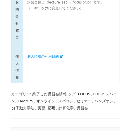
講習会担当（lecture［at］j-focus.or.jp）まで。
お
（［at］を@に変更してください）
問
合
せ
窓
口
個人情報の利用目的
個
人
情
報
カテゴリー:
終了した講習会情報
タグ:
FOCUS
,
FOCUSスパコ
ン
,
LAMMPS
,
オンライン
,
スパコン
,
セミナー
,
ハンズオン
,
分子動力学法
,
実習
,
応用
,
計算化学
,
講習会