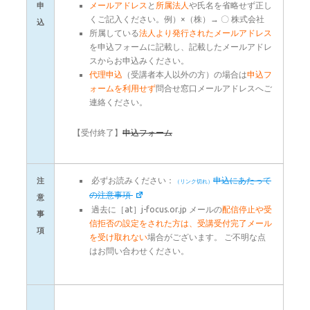
メールアドレス
と
所属法人
や氏名を省略せず正し
申
くご記入ください。例）×（株）→ 〇 株式会社
込
所属している
法人より発行されたメールアドレス
を申込フォームに記載し、記載したメールアドレ
スからお申込みください。
代理申込
（受講者本人以外の方）の場合は
申込フ
ォームを利用せず
問合せ窓口メールアドレスへご
連絡ください。
【受付終了】
申込フォーム
必ずお読みください：
申込にあたって
注
の注意事項
意
過去に［at］j-focus.or.jp メールの
配信停止や受
事
信拒否の設定をされた方は、受講受付完了メール
項
を受け取れない
場合がございます。 ご不明な点
はお問い合わせください。