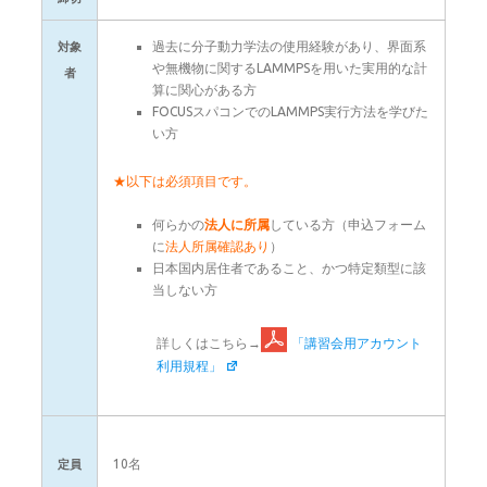
過去に分子動力学法の使用経験があり、界面系
対象
や無機物に関するLAMMPSを用いた実用的な計
者
算に関心がある方
FOCUSスパコンでのLAMMPS実行方法を学びた
い方
★以下は必須項目です。
何らかの
法人に所属
している方（申込フォーム
に
法人所属確認あり
）
日本国内居住者であること、かつ特定類型に該
当しない方
詳しくはこちら→
「講習会用アカウント
利用規程」
10名
定員