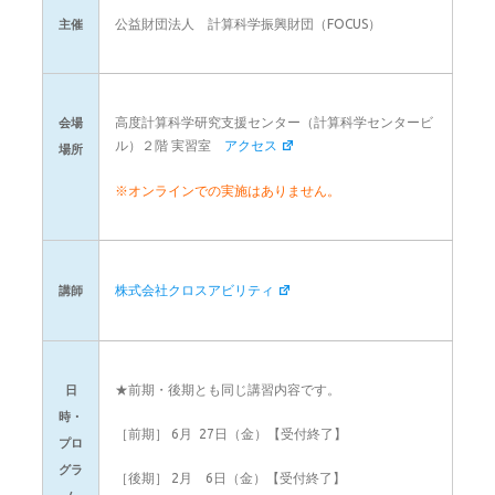
公益財団法人 計算科学振興財団（FOCUS）
主催
高度計算科学研究支援センター（計算科学センタービ
会場
ル）２階 実習室
アクセス
場所
※オンラインでの実施はありません。
株式会社クロスアビリティ
講師
★前期・後期とも同じ講習内容です。
日
時・
［前期］ 6月 27日（金）【受付終了】
プロ
グラ
［後期］ 2月 6日（金）【受付終了】