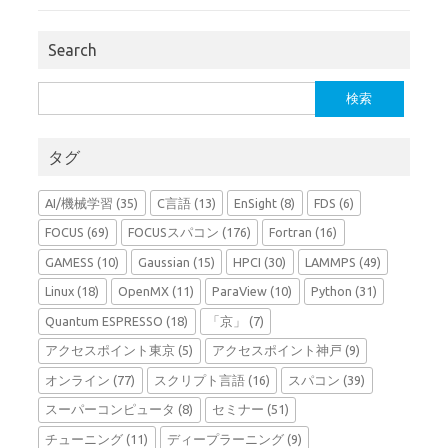
Search
検
索:
タグ
AI/機械学習
(35)
C言語
(13)
EnSight
(8)
FDS
(6)
FOCUS
(69)
FOCUSスパコン
(176)
Fortran
(16)
GAMESS
(10)
Gaussian
(15)
HPCI
(30)
LAMMPS
(49)
Linux
(18)
OpenMX
(11)
ParaView
(10)
Python
(31)
Quantum ESPRESSO
(18)
「京」
(7)
アクセスポイント東京
(5)
アクセスポイント神戸
(9)
オンライン
(77)
スクリプト言語
(16)
スパコン
(39)
スーパーコンピュータ
(8)
セミナー
(51)
チューニング
(11)
ディープラーニング
(9)