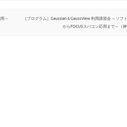
利用～
［プログラム］Gaussian＆GaussView 利用講習会 ～ソ
からFOCUSスパコン応用まで～（