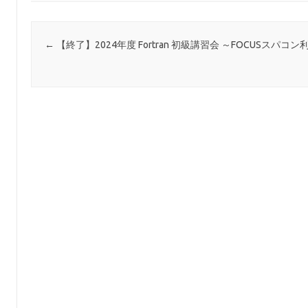
投稿ナビゲーション
←
【終了】2024年度 Fortran 初級講習会 ～FOCUSスパコン