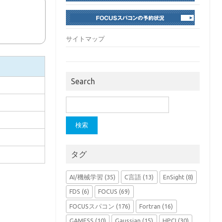
サイトマップ
Search
検
索:
タグ
AI/機械学習
(35)
C言語
(13)
EnSight
(8)
FDS
(6)
FOCUS
(69)
FOCUSスパコン
(176)
Fortran
(16)
GAMESS
(10)
Gaussian
(15)
HPCI
(30)