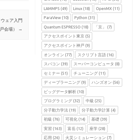
LAMMPS
(49)
Linux
(18)
OpenMX
(11)
ParaView
(10)
Python
(31)
フトウェア入門
Quantum ESPRESSO
(18)
「京」
(7)
神戸会場）
→
アクセスポイント東京
(5)
アクセスポイント神戸
(9)
オンライン
(77)
スクリプト言語
(16)
スパコン
(39)
スーパーコンピュータ
(8)
セミナー
(51)
チューニング
(11)
ディープラーニング
(9)
ハンズオン
(56)
ビッグデータ解析
(10)
プログラミング
(32)
中級
(25)
分子動力学法
(19)
分子動力学計算
(4)
初級
(76)
可視化
(14)
基礎
(39)
実習
(163)
富岳
(12)
座学
(28)
応用
(26)
火災シミュレーション
(7)