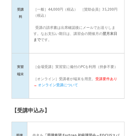
［一般］44,000円（税込） ［賛助会員］35,200円
受講
（税込）
料
受講の請求書は出席確認後にメールでお送りしま
す。なお支払い期日は、講習会の開催月の
翌月末日
まで
です。
［会場受講］実習室に備付のPCを利用（持参不要）
実習
端末
［オンライン］受講者が端末を用意。
受講要件あり
→
オンライン受講について
【受講申込み】
件名を
「受講希望 Fortran 初級講習会～FOCUSスパ
受講