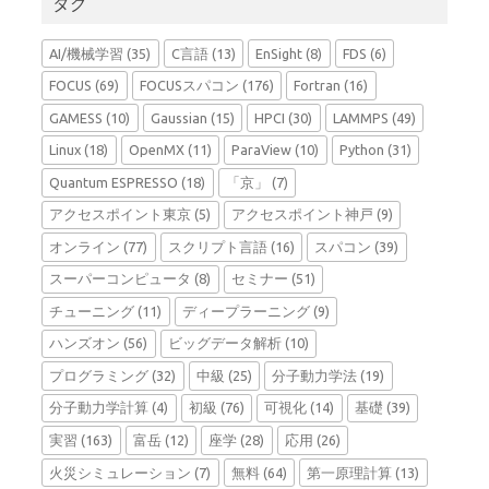
タグ
AI/機械学習
(35)
C言語
(13)
EnSight
(8)
FDS
(6)
FOCUS
(69)
FOCUSスパコン
(176)
Fortran
(16)
GAMESS
(10)
Gaussian
(15)
HPCI
(30)
LAMMPS
(49)
Linux
(18)
OpenMX
(11)
ParaView
(10)
Python
(31)
Quantum ESPRESSO
(18)
「京」
(7)
アクセスポイント東京
(5)
アクセスポイント神戸
(9)
オンライン
(77)
スクリプト言語
(16)
スパコン
(39)
スーパーコンピュータ
(8)
セミナー
(51)
チューニング
(11)
ディープラーニング
(9)
ハンズオン
(56)
ビッグデータ解析
(10)
プログラミング
(32)
中級
(25)
分子動力学法
(19)
分子動力学計算
(4)
初級
(76)
可視化
(14)
基礎
(39)
実習
(163)
富岳
(12)
座学
(28)
応用
(26)
火災シミュレーション
(7)
無料
(64)
第一原理計算
(13)