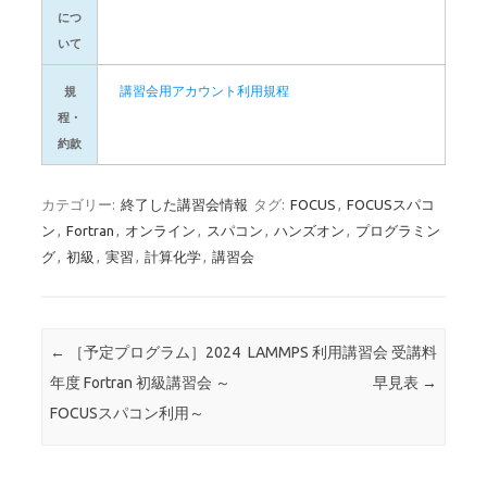
につ
いて
講習会用アカウント利用規程
規
程・
約款
カテゴリー:
終了した講習会情報
タグ:
FOCUS
,
FOCUSスパコ
ン
,
Fortran
,
オンライン
,
スパコン
,
ハンズオン
,
プログラミン
グ
,
初級
,
実習
,
計算化学
,
講習会
投稿ナビゲーション
←
［予定プログラム］2024
LAMMPS 利用講習会 受講料
年度 Fortran 初級講習会 ～
早見表
→
FOCUSスパコン利用～