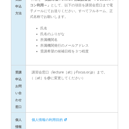
コン利用～」
として、以下の項目を講習会窓口まで電
申込
子メールにてお送りください。すべてフルネーム、正
方法
式名称でお願いします。
氏名
氏名のふりがな
所属機関名
所属機関発行のメールアドレス
受講希望の候補日程を３つ程度
講習会窓口（lecture［at］j-focus.or.jp）まで。
受講
（［at］を@に変更してください）
申込
お問
い合
わせ
窓口
個人情報の利用目的
個人
情報