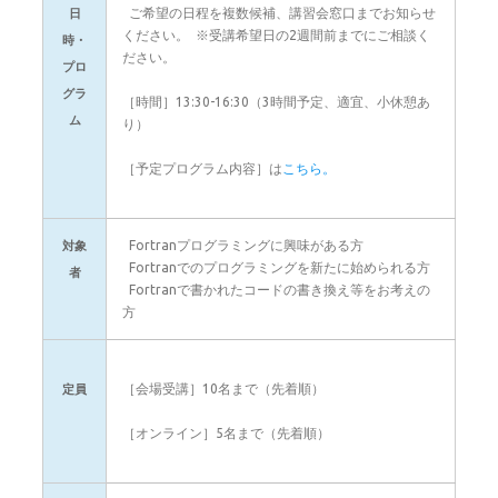
ご希望の日程を複数候補、講習会窓口までお知らせ
日
ください。 ※受講希望日の2週間前までにご相談く
時・
ださい。
プロ
グラ
［時間］13:30-16:30（3時間予定、適宜、小休憩あ
ム
り）
［予定プログラム内容］は
こちら。
Fortranプログラミングに興味がある方
対象
Fortranでのプログラミングを新たに始められる方
者
Fortranで書かれたコードの書き換え等をお考えの
方
［会場受講］10名まで（先着順）
定員
［オンライン］5名まで（先着順）