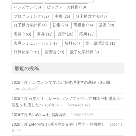
ハンズオン
(56)
ビッグデータ解析
(10)
プログラミング
(32)
中級
(25)
分子動力学法
(19)
分子動力学計算
(4)
初級
(76)
可視化
(14)
基礎
(39)
実習
(163)
富岳
(12)
座学
(28)
応用
(26)
火災シミュレーション
(7)
無料
(64)
第一原理計算
(13)
計算化学
(101)
講習会
(71)
量子化学計算
(5)
最近の投稿
2026年度 ハンズオンで学ぶ計算物理化学の基礎（3日間）
2026年7月27日
2026年度 火災シミュレーションソフトウェア FDS 利用講習会～
富岳を利用したハンズオン～
2026年6月16日
2026年度 ParaView 利用講習会
2026年5月26日
2026年度 LAMMPS 利用講習会 応用（界面・無機物）
2026年5
月13日