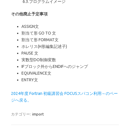
6.3.プログラムイメージ
その他廃止予定事項
ASSIGN文
割当て形 GO TO 文
割当て形 FORMAT文
ホレリス(H形編集記述子)
PAUSE 文
実数型DO制御変数
IFブロック外からENDIFへのジャンプ
EQUIVALENCE文
ENTRY文
2024年度 Fortran 初級講習会 FOCUSスパコン利用～のペー
ジへ戻る。
カテゴリー:
import