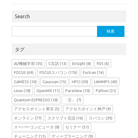
Search
検
索:
タグ
AI/機械学習
(35)
C言語
(13)
EnSight
(8)
FDS
(6)
FOCUS
(69)
FOCUSスパコン
(176)
Fortran
(16)
GAMESS
(10)
Gaussian
(15)
HPCI
(30)
LAMMPS
(49)
Linux
(18)
OpenMX
(11)
ParaView
(10)
Python
(31)
Quantum ESPRESSO
(18)
「京」
(7)
アクセスポイント東京
(5)
アクセスポイント神戸
(9)
オンライン
(77)
スクリプト言語
(16)
スパコン
(39)
スーパーコンピュータ
(8)
セミナー
(51)
チューニング
(11)
ディープラーニング
(9)