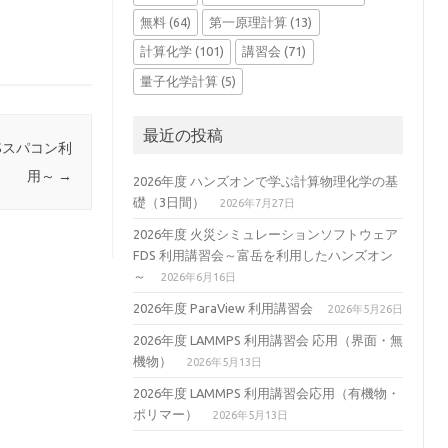
無料
(64)
第一原理計算
(13)
計算化学
(101)
講習会
(71)
量子化学計算
(5)
最近の投稿
USスパコン利
用～
→
2026年度 ハンズオンで学ぶ計算物理化学の基
礎（3日間）
2026年7月27日
2026年度 火災シミュレーションソフトウェア
FDS 利用講習会～富岳を利用したハンズオン
～
2026年6月16日
2026年度 ParaView 利用講習会
2026年5月26日
2026年度 LAMMPS 利用講習会 応用（界面・無
機物）
2026年5月13日
2026年度 LAMMPS 利用講習会応用（有機物・
ポリマー）
2026年5月13日