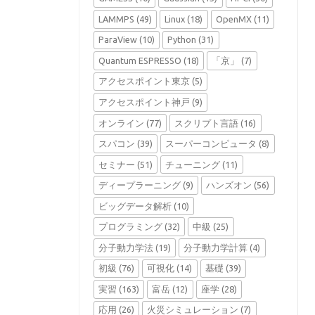
LAMMPS
(49)
Linux
(18)
OpenMX
(11)
ParaView
(10)
Python
(31)
Quantum ESPRESSO
(18)
「京」
(7)
アクセスポイント東京
(5)
アクセスポイント神戸
(9)
オンライン
(77)
スクリプト言語
(16)
スパコン
(39)
スーパーコンピュータ
(8)
セミナー
(51)
チューニング
(11)
ディープラーニング
(9)
ハンズオン
(56)
ビッグデータ解析
(10)
プログラミング
(32)
中級
(25)
分子動力学法
(19)
分子動力学計算
(4)
初級
(76)
可視化
(14)
基礎
(39)
実習
(163)
富岳
(12)
座学
(28)
応用
(26)
火災シミュレーション
(7)