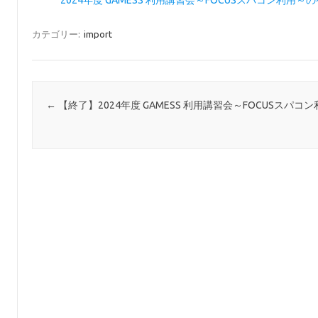
2024年度 GAMESS 利用講習会～FOCUSスパコン利用
カテゴリー:
import
投稿ナビゲーション
←
【終了】2024年度 GAMESS 利用講習会～FOCUSスパコ