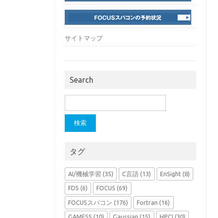
サイトマップ
Search
検
索:
タグ
AI/機械学習
(35)
C言語
(13)
EnSight
(8)
FDS
(6)
FOCUS
(69)
FOCUSスパコン
(176)
Fortran
(16)
GAMESS
(10)
Gaussian
(15)
HPCI
(30)