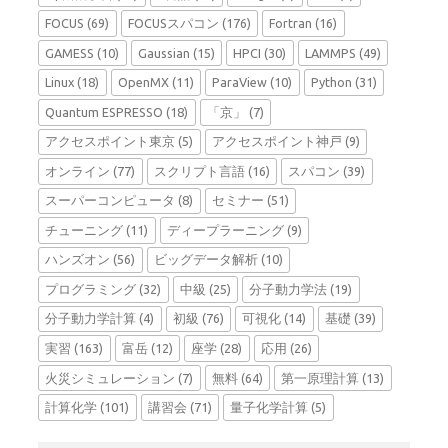
FOCUS
(69)
FOCUSスパコン
(176)
Fortran
(16)
GAMESS
(10)
Gaussian
(15)
HPCI
(30)
LAMMPS
(49)
Linux
(18)
OpenMX
(11)
ParaView
(10)
Python
(31)
Quantum ESPRESSO
(18)
「京」
(7)
アクセスポイント東京
(5)
アクセスポイント神戸
(9)
オンライン
(77)
スクリプト言語
(16)
スパコン
(39)
スーパーコンピュータ
(8)
セミナー
(51)
チューニング
(11)
ディープラーニング
(9)
ハンズオン
(56)
ビッグデータ解析
(10)
プログラミング
(32)
中級
(25)
分子動力学法
(19)
分子動力学計算
(4)
初級
(76)
可視化
(14)
基礎
(39)
実習
(163)
富岳
(12)
座学
(28)
応用
(26)
火災シミュレーション
(7)
無料
(64)
第一原理計算
(13)
計算化学
(101)
講習会
(71)
量子化学計算
(5)