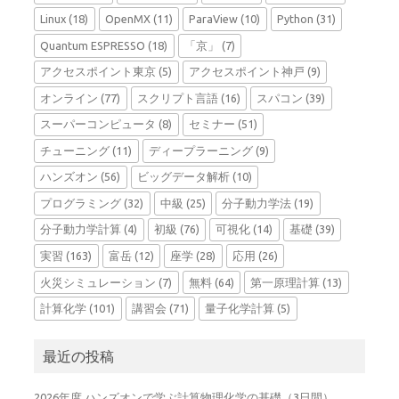
Linux
(18)
OpenMX
(11)
ParaView
(10)
Python
(31)
Quantum ESPRESSO
(18)
「京」
(7)
アクセスポイント東京
(5)
アクセスポイント神戸
(9)
オンライン
(77)
スクリプト言語
(16)
スパコン
(39)
スーパーコンピュータ
(8)
セミナー
(51)
チューニング
(11)
ディープラーニング
(9)
ハンズオン
(56)
ビッグデータ解析
(10)
プログラミング
(32)
中級
(25)
分子動力学法
(19)
分子動力学計算
(4)
初級
(76)
可視化
(14)
基礎
(39)
実習
(163)
富岳
(12)
座学
(28)
応用
(26)
火災シミュレーション
(7)
無料
(64)
第一原理計算
(13)
計算化学
(101)
講習会
(71)
量子化学計算
(5)
最近の投稿
2026年度 ハンズオンで学ぶ計算物理化学の基礎（3日間）