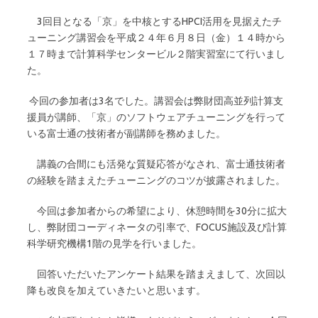
3回目となる「京」を中核とするHPCI活用を見据えたチ
ューニング講習会を平成２４年６月８日（金）１４時から
１７時まで計算科学センタービル２階実習室にて行いまし
た。
今回の参加者は3名でした。講習会は弊財団高並列計算支
援員が講師、「京」のソフトウェアチューニングを行って
いる富士通の技術者が副講師を務めました。
講義の合間にも活発な質疑応答がなされ、富士通技術者
の経験を踏まえたチューニングのコツが披露されました。
今回は参加者からの希望により、休憩時間を30分に拡大
し、弊財団コーディネータの引率で、FOCUS施設及び計算
科学研究機構1階の見学を行いました。
回答いただいたアンケート結果を踏まえまして、次回以
降も改良を加えていきたいと思います。