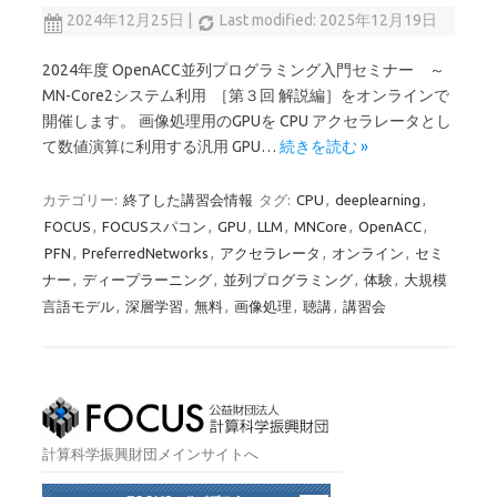
2024年12月25日
|
Last modified: 2025年12月19日
2024年度 OpenACC並列プログラミング入門セミナー ～
MN-Core2システム利用 ［第３回 解説編］をオンラインで
開催します。 画像処理用のGPUを CPU アクセラレータとし
て数値演算に利用する汎用 GPU…
続きを読む »
カテゴリー:
終了した講習会情報
タグ:
CPU
,
deeplearning
,
FOCUS
,
FOCUSスパコン
,
GPU
,
LLM
,
MNCore
,
OpenACC
,
PFN
,
PreferredNetworks
,
アクセラレータ
,
オンライン
,
セミ
ナー
,
ディープラーニング
,
並列プログラミング
,
体験
,
大規模
言語モデル
,
深層学習
,
無料
,
画像処理
,
聴講
,
講習会
計算科学振興財団メインサイトへ