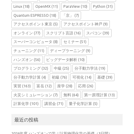
Linux
(18)
OpenMX
(11)
ParaView
(10)
Python
(31)
Quantum ESPRESSO
(18)
「京」
(7)
アクセスポイント東京
(5)
アクセスポイント神戸
(9)
オンライン
(77)
スクリプト言語
(16)
スパコン
(39)
スーパーコンピュータ
(8)
セミナー
(51)
チューニング
(11)
ディープラーニング
(9)
ハンズオン
(56)
ビッグデータ解析
(10)
プログラミング
(32)
中級
(25)
分子動力学法
(19)
分子動力学計算
(4)
初級
(76)
可視化
(14)
基礎
(39)
実習
(163)
富岳
(12)
座学
(28)
応用
(26)
火災シミュレーション
(7)
無料
(64)
第一原理計算
(13)
計算化学
(101)
講習会
(71)
量子化学計算
(5)
最近の投稿
2026年度 ハンズオンで学ぶ計算物理化学の基礎（3日間）