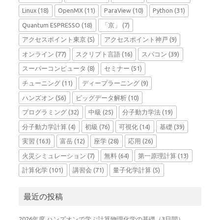
Linux
(18)
OpenMX
(11)
ParaView
(10)
Python
(31)
Quantum ESPRESSO
(18)
「京」
(7)
アクセスポイント東京
(5)
アクセスポイント神戸
(9)
オンライン
(77)
スクリプト言語
(16)
スパコン
(39)
スーパーコンピュータ
(8)
セミナー
(51)
チューニング
(11)
ディープラーニング
(9)
ハンズオン
(56)
ビッグデータ解析
(10)
プログラミング
(32)
中級
(25)
分子動力学法
(19)
分子動力学計算
(4)
初級
(76)
可視化
(14)
基礎
(39)
実習
(163)
富岳
(12)
座学
(28)
応用
(26)
火災シミュレーション
(7)
無料
(64)
第一原理計算
(13)
計算化学
(101)
講習会
(71)
量子化学計算
(5)
最近の投稿
2026年度 ハンズオンで学ぶ計算物理化学の基礎（3日間）