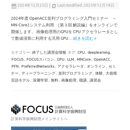
2024年12月25日
|
Last modified: 2025年12月19日
2024年度 OpenACC並列プログラミング入門セミナー ～
MN-Core2システム利用 ［第３回 解説編］をオンラインで
開催します。 画像処理用のGPUを CPU アクセラレータとし
て数値演算に利用する汎用 GPU…
続きを読む »
カテゴリー:
終了した講習会情報
タグ:
CPU
,
deeplearning
,
FOCUS
,
FOCUSスパコン
,
GPU
,
LLM
,
MNCore
,
OpenACC
,
PFN
,
PreferredNetworks
,
アクセラレータ
,
オンライン
,
セミ
ナー
,
ディープラーニング
,
並列プログラミング
,
体験
,
大規模
言語モデル
,
深層学習
,
無料
,
画像処理
,
聴講
,
講習会
計算科学振興財団メインサイトへ