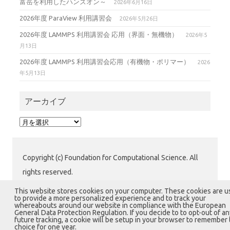
富岳を利用したハンズオン～
2026年6月16日
2026年度 ParaView 利用講習会
2026年5月26日
2026年度 LAMMPS 利用講習会 応用（界面・無機物）
2026年5
月13日
2026年度 LAMMPS 利用講習会応用（有機物・ポリマー）
2026
年5月13日
アーカイブ
ア
ー
カ
イ
Copyright (c) Foundation for Computational Science. All
ブ
rights reserved.
公益財団法人 計算科学振興財団 (FOCUS) 運用グループ
This website stores cookies on your computer. These cookies are 
to provide a more personalized experience and to track your
〒650-0047 兵庫県神戸市中央区港島南町7-1-28 計算科
whereabouts around our website in compliance with the European
General Data Protection Regulation. If you decide to to opt-out of an
学センタービル1階
future tracking, a cookie will be setup in your browser to remember 
choice for one year.