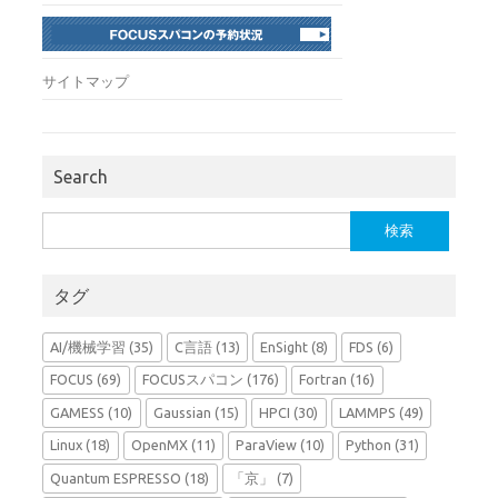
サイトマップ
Search
検
索:
タグ
AI/機械学習
(35)
C言語
(13)
EnSight
(8)
FDS
(6)
FOCUS
(69)
FOCUSスパコン
(176)
Fortran
(16)
GAMESS
(10)
Gaussian
(15)
HPCI
(30)
LAMMPS
(49)
Linux
(18)
OpenMX
(11)
ParaView
(10)
Python
(31)
Quantum ESPRESSO
(18)
「京」
(7)