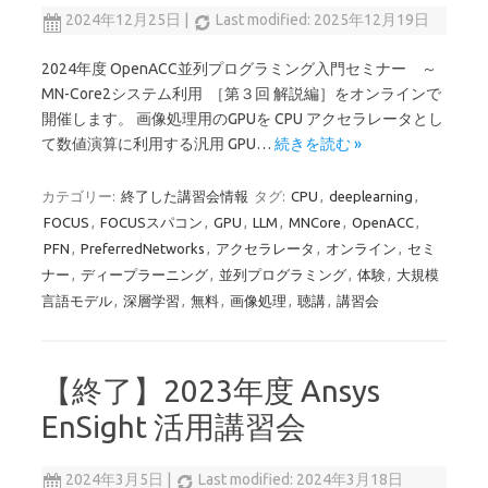
2024年12月25日
|
Last modified: 2025年12月19日
2024年度 OpenACC並列プログラミング入門セミナー ～
MN-Core2システム利用 ［第３回 解説編］をオンラインで
開催します。 画像処理用のGPUを CPU アクセラレータとし
て数値演算に利用する汎用 GPU…
続きを読む »
カテゴリー:
終了した講習会情報
タグ:
CPU
,
deeplearning
,
FOCUS
,
FOCUSスパコン
,
GPU
,
LLM
,
MNCore
,
OpenACC
,
PFN
,
PreferredNetworks
,
アクセラレータ
,
オンライン
,
セミ
ナー
,
ディープラーニング
,
並列プログラミング
,
体験
,
大規模
言語モデル
,
深層学習
,
無料
,
画像処理
,
聴講
,
講習会
【終了】2023年度 Ansys
EnSight 活用講習会
2024年3月5日
|
Last modified: 2024年3月18日