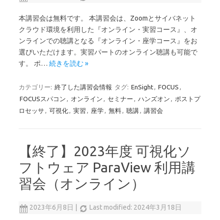
本講習会は無料です。 本講習会は、Zoomとサイバネット
クラウド環境を利用した『オンライン・実習コース』、オ
ンラインでの聴講となる『オンライン・座学コース』をお
選びいただけます。実習パートのオンライン聴講も可能で
す。 ポ…
続きを読む »
カテゴリー:
終了した講習会情報
タグ:
EnSight
,
FOCUS
,
FOCUSスパコン
,
オンライン
,
セミナー
,
ハンズオン
,
ポストプ
ロセッサ
,
可視化
,
実習
,
座学
,
無料
,
聴講
,
講習会
【終了】2023年度 可視化ソ
フトウェア ParaView 利用講
習会（オンライン）
2023年6月8日
|
Last modified: 2024年3月18日