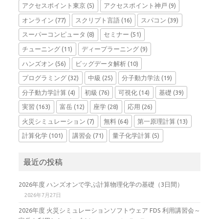
アクセスポイント東京
(5)
アクセスポイント神戸
(9)
オンライン
(77)
スクリプト言語
(16)
スパコン
(39)
スーパーコンピュータ
(8)
セミナー
(51)
チューニング
(11)
ディープラーニング
(9)
ハンズオン
(56)
ビッグデータ解析
(10)
プログラミング
(32)
中級
(25)
分子動力学法
(19)
分子動力学計算
(4)
初級
(76)
可視化
(14)
基礎
(39)
実習
(163)
富岳
(12)
座学
(28)
応用
(26)
火災シミュレーション
(7)
無料
(64)
第一原理計算
(13)
計算化学
(101)
講習会
(71)
量子化学計算
(5)
最近の投稿
2026年度 ハンズオンで学ぶ計算物理化学の基礎（3日間）
2026年7月27日
2026年度 火災シミュレーションソフトウェア FDS 利用講習会～