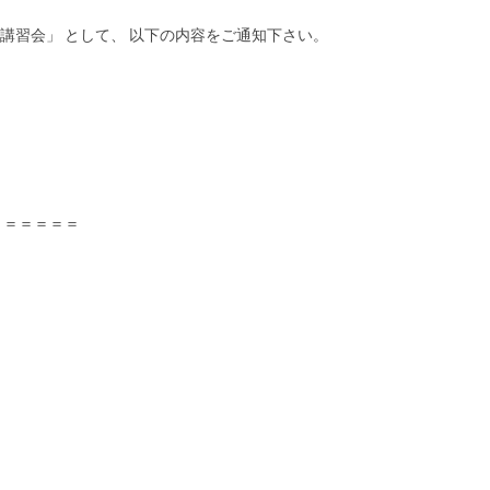
an 09 実行講習会」 として、 以下の内容をご通知下さい。
＝＝＝＝＝＝