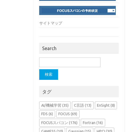
サイトマップ
Search
検
索:
タグ
AI/機械学習
(35)
C言語
(13)
EnSight
(8)
FDS
(6)
FOCUS
(69)
FOCUSスパコン
(176)
Fortran
(16)
GAMESS
(10)
Gaussian
(15)
HPCI
(30)