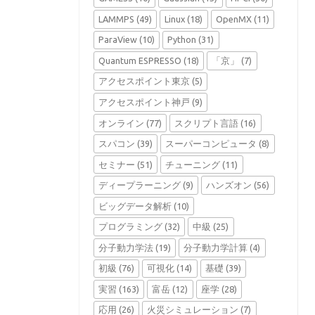
LAMMPS
(49)
Linux
(18)
OpenMX
(11)
ParaView
(10)
Python
(31)
Quantum ESPRESSO
(18)
「京」
(7)
アクセスポイント東京
(5)
アクセスポイント神戸
(9)
オンライン
(77)
スクリプト言語
(16)
スパコン
(39)
スーパーコンピュータ
(8)
セミナー
(51)
チューニング
(11)
ディープラーニング
(9)
ハンズオン
(56)
ビッグデータ解析
(10)
プログラミング
(32)
中級
(25)
分子動力学法
(19)
分子動力学計算
(4)
初級
(76)
可視化
(14)
基礎
(39)
実習
(163)
富岳
(12)
座学
(28)
応用
(26)
火災シミュレーション
(7)