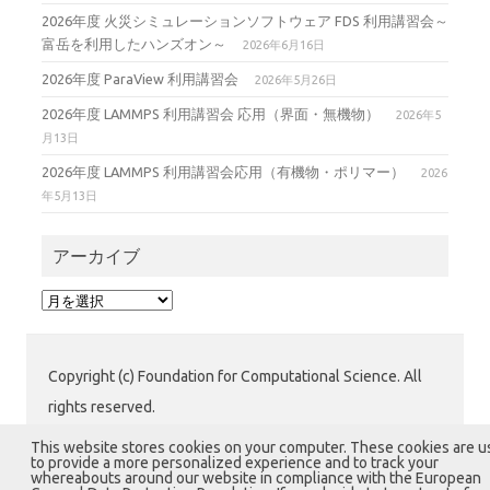
2026年度 火災シミュレーションソフトウェア FDS 利用講習会～
富岳を利用したハンズオン～
2026年6月16日
2026年度 ParaView 利用講習会
2026年5月26日
2026年度 LAMMPS 利用講習会 応用（界面・無機物）
2026年5
月13日
2026年度 LAMMPS 利用講習会応用（有機物・ポリマー）
2026
年5月13日
アーカイブ
ア
ー
カ
イ
Copyright (c) Foundation for Computational Science. All
ブ
rights reserved.
公益財団法人 計算科学振興財団 (FOCUS) 運用グループ
This website stores cookies on your computer. These cookies are 
to provide a more personalized experience and to track your
〒650-0047 兵庫県神戸市中央区港島南町7-1-28 計算科
whereabouts around our website in compliance with the European