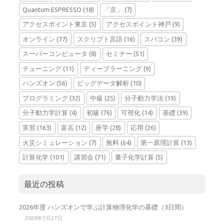
Quantum ESPRESSO
(18)
「京」
(7)
アクセスポイント東京
(5)
アクセスポイント神戸
(9)
オンライン
(77)
スクリプト言語
(16)
スパコン
(39)
スーパーコンピュータ
(8)
セミナー
(51)
チューニング
(11)
ディープラーニング
(9)
ハンズオン
(56)
ビッグデータ解析
(10)
プログラミング
(32)
中級
(25)
分子動力学法
(19)
分子動力学計算
(4)
初級
(76)
可視化
(14)
基礎
(39)
実習
(163)
富岳
(12)
座学
(28)
応用
(26)
火災シミュレーション
(7)
無料
(64)
第一原理計算
(13)
計算化学
(101)
講習会
(71)
量子化学計算
(5)
最近の投稿
2026年度 ハンズオンで学ぶ計算物理化学の基礎（3日間）
2026年7月27日