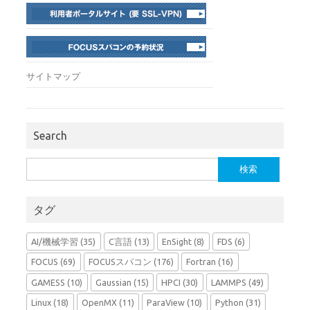
サイトマップ
Search
検
索:
タグ
AI/機械学習
(35)
C言語
(13)
EnSight
(8)
FDS
(6)
FOCUS
(69)
FOCUSスパコン
(176)
Fortran
(16)
GAMESS
(10)
Gaussian
(15)
HPCI
(30)
LAMMPS
(49)
Linux
(18)
OpenMX
(11)
ParaView
(10)
Python
(31)