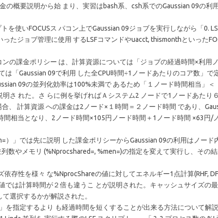
金の概要説明から始 まり、実習はbash系、csh系でのGaussian 09の
OCUSス パコン上でGaussian 09ジョブを実行しながら「0. L
 bkillといったジョブ管理に使用 するLSFコマンドやuacct, thismonthといった
パコンの課金ポリシー は、計算資源については「ジョブの経過時間×利用
ては「Gaussian 09で利用 した全CPU時間÷1ノードあたりのコア数」
sian 09の並列化効率は100%未満で あるため「１ノード時間相当」
明さ れた。さ らに例を挙げればＡシステム2 ノードで1ノードあたり
合、 計算資源 への課金は2ノード×１時間＝２ノード時間 であり、Gaussi
ード時間相当となり、2ノード時間×105円ノード時間＋1ノード時間 ×63円
em=）」では先に説明 した課金ポリシーからGaussian 09の利用はノー
モリ (%Nprocshared=, %men=)の指定を変えて実行し、その
性を様々 な%NprocShareの値に対してエネルギー1点計算(RHF, DFT,
と最適な値では計算時間が２倍も違うこ とが説明された。キャッシュサイズの
して選択するかが解説された。
req」を指定するより も経過時間を短くすることが出来る方法について解