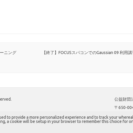
ューニング
【終了】FOCUSスパコンでのGaussian 09 利用講
served.
公益財団法
〒650-
sed to provide a more personalized experience and to track your where
king, a cookie will be setup in your browser to remember this choice for on