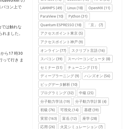
aWorker の
USスパコン上で
LAMMPS
(49)
Linux
(18)
OpenMX
(11)
ParaView
(10)
Python
(31)
。
Quantum ESPRESSO
(18)
「京」
(7)
習会では触れな
られました。
アクセスポイント東京
(5)
アクセスポイント神戸
(9)
オンライン
(77)
スクリプト言語
(16)
ら17 時30
スパコン
(39)
スーパーコンピュータ
(8)
行って行き ま
セミナー
(51)
チューニング
(11)
ディープラーニング
(9)
ハンズオン
(56)
ビッグデータ解析
(10)
プログラミング
(32)
中級
(25)
分子動力学法
(19)
分子動力学計算
(4)
初級
(76)
可視化
(14)
基礎
(39)
実習
(163)
富岳
(12)
座学
(28)
応用
(26)
火災シミュレーション
(7)