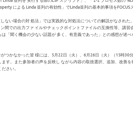
nda 並列を 実行する際のLSF スクリプト」、「 2-2 プロセス数の %Lind
・property による Linda 並列の有効性」でLinda並列の基本的事項をFOC
が収束しない場合の対 処法」では実践的な対処法についての解説がなされた
るバージョン間での出力ファ イルやチェックポイントファイルの互換性等、講
らは「聞く機会の少ない話題が 多く、有意義であった」との感想が述べ
なかった皆 様には、5月22日（火）、6月26日（火）（15時30分か
します。また参加者の声を反映し ながら内容の取捨選択、追加、改善を
ください。