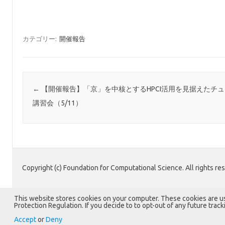
カテゴリー:
開催報告
投稿ナビゲーション
←
【開催報告】「京」を中核とするHPCI活用を見据えたチ
講習会（5/11）
Copyright (c) Foundation for Computational Science. All rights re
This website stores cookies on your computer. These cookies are u
Protection Regulation. If you decide to to opt-out of any future trac
Accept
or
Deny