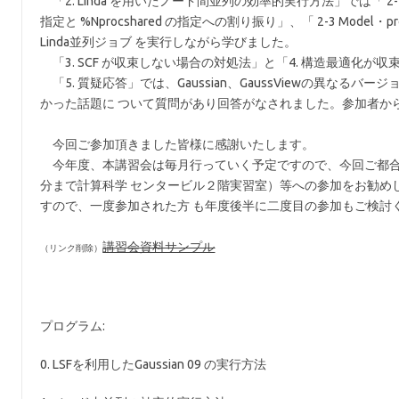
「2. Linda を用いたノード間並列の効率的実行方法」では「 2-1 Li
指定と %Nprocshared の指定への割り振り」、「 2-3 Model
Linda並列ジョブ を実行しながら学びました。
「3. SCF が収束しない場合の対処法」と「4. 構造最適化
「5. 質疑応答」では、Gaussian、GaussViewの異な
かった話題に ついて質問があり回答がなされました。参加者か
今回ご参加頂きました皆様に感謝いたします。
今年度、本講習会は毎月行っていく予定ですので、今回ご都合がつか
分まで計算科学 センタービル２階実習室）等への参加をお勧め
すので、一度参加された方 も年度後半に二度目の参加もご検討
講習会資料サンプル
プログラム:
0. LSFを利用したGaussian 09 の実行方法