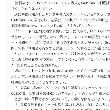
講習会はFOCUSスパコンのシステム構成とGaussian 09利用課
行うことから始まりました。
次に事前に用意したサンプルの入力ファイルとジョブスクリプトを使いF
Gaussian 09 の実行方法」を学び、bsub, bqueues, bjobs,
る課金確認のための コマンドの使い方を学びました。
「1. ノード内並列の効率的実行方法」に入ると、FOCUSス
義される 「ノード時間」単位で課金し、Gaussian 09実行につい
ード時間相当」単位 で課金するものであると説明があった。Gaus
間」であり利用者が得をする課金 ポリシーであることが重ねて説
したハイブリッド（Linda+OpenMP）並列 計算を１時間行った場
金は仮に並列化効率100%としても(6+6)×１時間 ／12＝1ノ
273円となることが説明された。
続いて「1-1 並列数（%Nprocshared=）とメモリ指定（%m
用した方が利用課金額を節約できるという解説があり、実際に並列数やメ
時間を短縮できることを学びました。
「1-2 CacheSizeオプション」では計算時間のキャッシュサイズ依存
CCSD(T))、振動 計算(RHF)について例示し、不適切な値
ことは一般に手間がかか るため、概して適切な値をどのように
「1-3 構造最適化からの振動数計算の手続き」では「Opt F