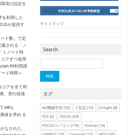
利用環境の設定を
SFを利用した
サイトマップ
FOCUSが提供す
ノード数」で定
で定義される「ノ
Search
＜「１ノード時
６コアずつ使用
検
an 09利用課
索:
/ノード時間＝
ド内コアを全て利
タグ
結果、実行経過
 MP2,
AI/機械学習
(35)
C言語
(13)
EnSight
(8)
最適値を求め る
FDS
(6)
FOCUS
(69)
FOCUSスパコン
(176)
Fortran
(16)
説がなされた。
GAMESS
(10)
Gaussian
(15)
HPCI
(30)