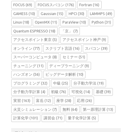
FOCUS
(69)
FOCUSスパコン
(176)
Fortran
(16)
GAMESS
(10)
Gaussian
(15)
HPCI
(30)
LAMMPS
(49)
Linux
(18)
OpenMX
(11)
ParaView
(10)
Python
(31)
Quantum ESPRESSO
(18)
「京」
(7)
アクセスポイント東京
(5)
アクセスポイント神戸
(9)
オンライン
(77)
スクリプト言語
(16)
スパコン
(39)
スーパーコンピュータ
(8)
セミナー
(51)
チューニング
(11)
ディープラーニング
(9)
ハンズオン
(56)
ビッグデータ解析
(10)
プログラミング
(32)
中級
(25)
分子動力学法
(19)
分子動力学計算
(4)
初級
(76)
可視化
(14)
基礎
(39)
実習
(163)
富岳
(12)
座学
(28)
応用
(26)
火災シミュレーション
(7)
無料
(64)
第一原理計算
(13)
計算化学
(101)
講習会
(71)
量子化学計算
(5)