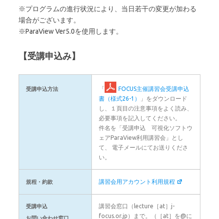
※プログラムの進行状況により、当日若干の変更が加わる
場合がございます。
※ParaView Ver5.0を使用します。
【受講申込み】
「
FOCUS主催講習会受講申込
受講申込方法
書（様式26-1）
」をダウンロード
し、１頁目の注意事項をよく読み、
必要事項を記入してください。
件名を「受講申込 可視化ソフトウ
ェアParaView利用講習会」とし
て、 電子メールにてお送りくださ
い。
講習会用アカウント利用規程
規程・約款
講習会窓口（lecture［at］j-
受講申込
focus.or.jp）まで。（［at］を@に
お問い合わせ窓口