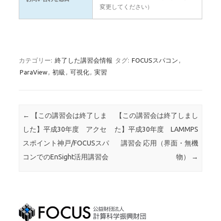
変更してください）
カテゴリー:
終了した講習会情報
タグ:
FOCUSスパコン
,
ParaView
,
初級
,
可視化
,
実習
投稿ナビゲーション
←
【この講習会は終了しま
【この講習会は終了しまし
した】平成30年度 アクセ
た】平成30年度 LAMMPS
スポイント神戸/FOCUSスパ
講習会 応用（界面・無機
コンでのEnSight活用講習会
物）
→