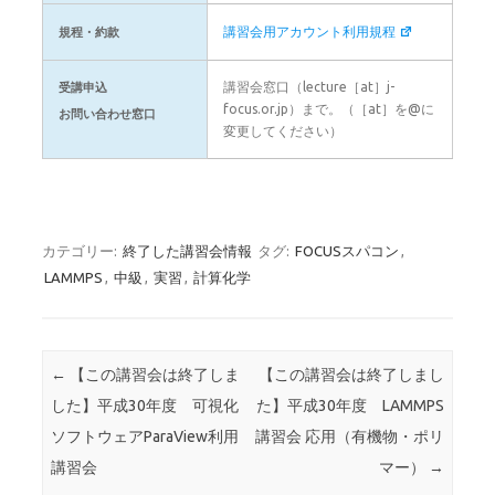
講習会用アカウント利用規程
規程・約款
講習会窓口（lecture［at］j-
受講申込
focus.or.jp）まで。（［at］を@に
お問い合わせ窓口
変更してください）
カテゴリー:
終了した講習会情報
タグ:
FOCUSスパコン
,
LAMMPS
,
中級
,
実習
,
計算化学
投稿ナビゲーション
←
【この講習会は終了しま
【この講習会は終了しまし
した】平成30年度 可視化
た】平成30年度 LAMMPS
ソフトウェアParaView利用
講習会 応用（有機物・ポリ
講習会
マー）
→