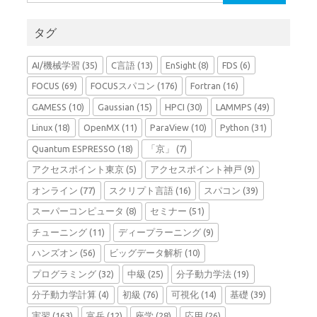
索:
タグ
AI/機械学習
(35)
C言語
(13)
EnSight
(8)
FDS
(6)
FOCUS
(69)
FOCUSスパコン
(176)
Fortran
(16)
GAMESS
(10)
Gaussian
(15)
HPCI
(30)
LAMMPS
(49)
Linux
(18)
OpenMX
(11)
ParaView
(10)
Python
(31)
Quantum ESPRESSO
(18)
「京」
(7)
アクセスポイント東京
(5)
アクセスポイント神戸
(9)
オンライン
(77)
スクリプト言語
(16)
スパコン
(39)
スーパーコンピュータ
(8)
セミナー
(51)
チューニング
(11)
ディープラーニング
(9)
ハンズオン
(56)
ビッグデータ解析
(10)
プログラミング
(32)
中級
(25)
分子動力学法
(19)
分子動力学計算
(4)
初級
(76)
可視化
(14)
基礎
(39)
実習
(163)
富岳
(12)
座学
(28)
応用
(26)