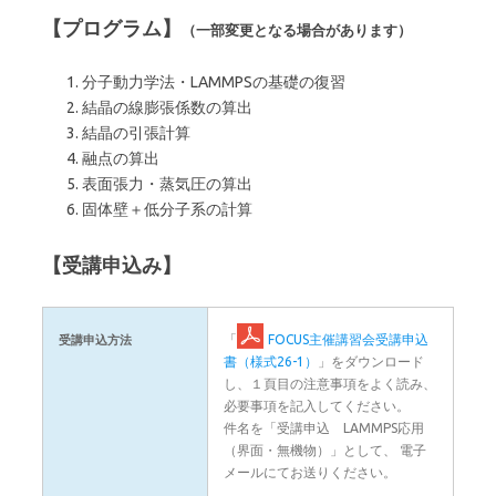
【プログラム】
（一部変更となる場合があります）
分子動力学法・LAMMPSの基礎の復習
結晶の線膨張係数の算出
結晶の引張計算
融点の算出
表面張力・蒸気圧の算出
固体壁＋低分子系の計算
【受講申込み】
「
FOCUS主催講習会受講申込
受講申込方法
書（様式26-1）
」をダウンロード
し、１頁目の注意事項をよく読み、
必要事項を記入してください。
件名を「受講申込 LAMMPS応用
（界面・無機物）」として、 電子
メールにてお送りください。