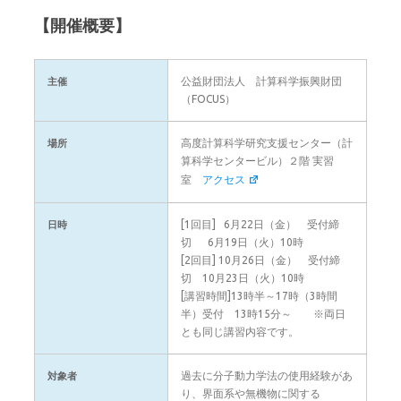
【開催概要】
公益財団法人 計算科学振興財団
主催
（FOCUS）
高度計算科学研究支援センター（計
場所
算科学センタービル）２階 実習
室
アクセス
[1回目] 6月22日（金） 受付締
日時
切 6月19日（火）10時
[2回目] 10月26日（金） 受付締
切 10月23日（火）10時
[講習時間]13時半～17時（3時間
半）受付 13時15分～ ※両日
とも同じ講習内容です。
過去に分子動力学法の使用経験があ
対象者
り、界面系や無機物に関する