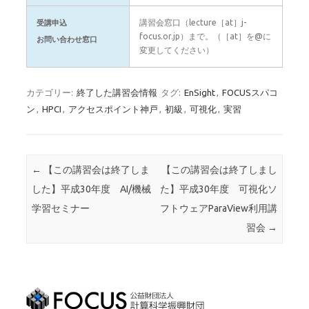
講習会窓口（lecture［at］j-
受講申込
focus.or.jp）まで。（［at］を@に
お問い合わせ窓口
変更してください）
カテゴリー:
終了した講習会情報
タグ:
EnSight
,
FOCUSスパコ
ン
,
HPCI
,
アクセスポイント神戸
,
初級
,
可視化
,
実習
投稿ナビゲーション
←
【この講習会は終了しま
【この講習会は終了しまし
した】平成30年度 AI/機械
た】平成30年度 可視化ソ
学習セミナー
フトウェアParaView利用講
習会
→