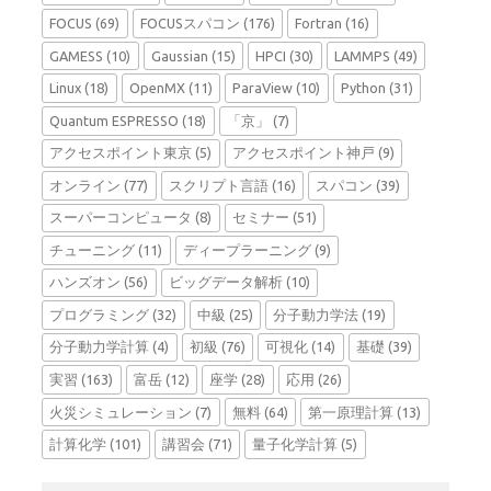
FOCUS
(69)
FOCUSスパコン
(176)
Fortran
(16)
GAMESS
(10)
Gaussian
(15)
HPCI
(30)
LAMMPS
(49)
Linux
(18)
OpenMX
(11)
ParaView
(10)
Python
(31)
Quantum ESPRESSO
(18)
「京」
(7)
アクセスポイント東京
(5)
アクセスポイント神戸
(9)
オンライン
(77)
スクリプト言語
(16)
スパコン
(39)
スーパーコンピュータ
(8)
セミナー
(51)
チューニング
(11)
ディープラーニング
(9)
ハンズオン
(56)
ビッグデータ解析
(10)
プログラミング
(32)
中級
(25)
分子動力学法
(19)
分子動力学計算
(4)
初級
(76)
可視化
(14)
基礎
(39)
実習
(163)
富岳
(12)
座学
(28)
応用
(26)
火災シミュレーション
(7)
無料
(64)
第一原理計算
(13)
計算化学
(101)
講習会
(71)
量子化学計算
(5)