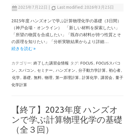
2025年7月22日
|
Last modified: 2026年3月25日
2025年度 ハンズオンで学ぶ計算物理化学の基礎（3日間）
（神戸会場・オンライン） 「新しい材料を探索したい」
「所望の物質を合成したい」「既存の材料が持つ性質とそ
の原理を知りたい」「分析実験結果からより詳細…
続きを読む »
カテゴリー:
終了した講習会情報
タグ:
FOCUS
,
FOCUSスパコ
ン
,
スパコン
,
セミナー
,
ハンズオン
,
分子動力学計算
,
初心者
,
化学
,
基礎
,
無料
,
物理
,
第一原理計算
,
計算化学
,
講習会
,
量子
化学計算
【終了】2023年度 ハンズオ
ンで学ぶ計算物理化学の基礎
（全３回）