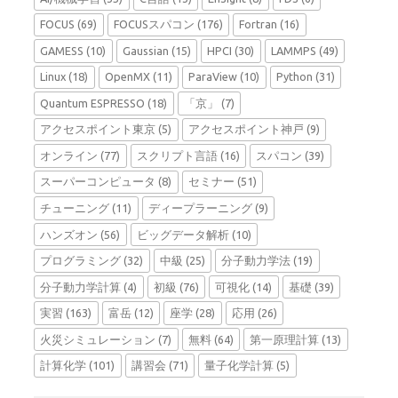
FOCUS
(69)
FOCUSスパコン
(176)
Fortran
(16)
GAMESS
(10)
Gaussian
(15)
HPCI
(30)
LAMMPS
(49)
Linux
(18)
OpenMX
(11)
ParaView
(10)
Python
(31)
Quantum ESPRESSO
(18)
「京」
(7)
アクセスポイント東京
(5)
アクセスポイント神戸
(9)
オンライン
(77)
スクリプト言語
(16)
スパコン
(39)
スーパーコンピュータ
(8)
セミナー
(51)
チューニング
(11)
ディープラーニング
(9)
ハンズオン
(56)
ビッグデータ解析
(10)
プログラミング
(32)
中級
(25)
分子動力学法
(19)
分子動力学計算
(4)
初級
(76)
可視化
(14)
基礎
(39)
実習
(163)
富岳
(12)
座学
(28)
応用
(26)
火災シミュレーション
(7)
無料
(64)
第一原理計算
(13)
計算化学
(101)
講習会
(71)
量子化学計算
(5)