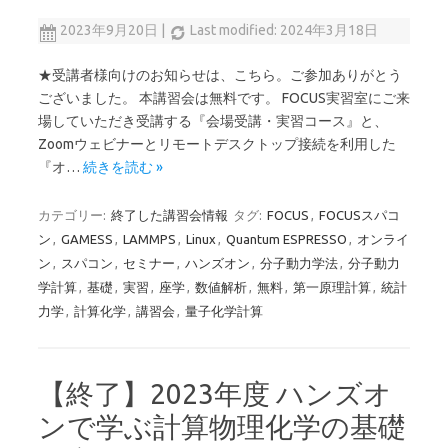
2023年9月20日
|
Last modified: 2024年3月18日
★受講者様向けのお知らせは、こちら。ご参加ありがとう
ございました。 本講習会は無料です。 FOCUS実習室にご来
場していただき受講する『会場受講・実習コース』と、
Zoomウェビナーとリモートデスクトップ接続を利用した
『オ…
続きを読む »
カテゴリー:
終了した講習会情報
タグ:
FOCUS
,
FOCUSスパコ
ン
,
GAMESS
,
LAMMPS
,
Linux
,
Quantum ESPRESSO
,
オンライ
ン
,
スパコン
,
セミナー
,
ハンズオン
,
分子動力学法
,
分子動力
学計算
,
基礎
,
実習
,
座学
,
数値解析
,
無料
,
第一原理計算
,
統計
力学
,
計算化学
,
講習会
,
量子化学計算
【終了】2023年度 ハンズオ
ンで学ぶ計算物理化学の基礎