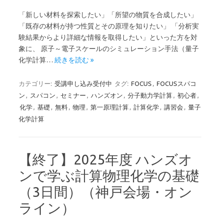
「新しい材料を探索したい」「所望の物質を合成したい」
「既存の材料が持つ性質とその原理を知りたい」 「分析実
験結果からより詳細な情報を取得したい」といった方を対
象に、 原子～電子スケールのシミュレーション手法（量子
化学計算…
続きを読む »
カテゴリー:
受講申し込み受付中
タグ:
FOCUS
,
FOCUSスパコ
ン
,
スパコン
,
セミナー
,
ハンズオン
,
分子動力学計算
,
初心者
,
化学
,
基礎
,
無料
,
物理
,
第一原理計算
,
計算化学
,
講習会
,
量子
化学計算
【終了】2025年度 ハンズオ
ンで学ぶ計算物理化学の基礎
（3日間）（神戸会場・オン
ライン）