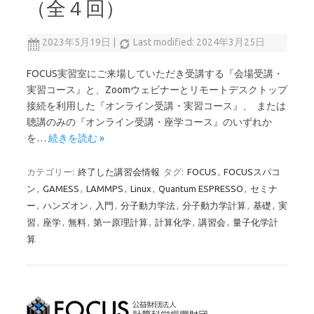
（全４回）
2023年5月19日
|
Last modified: 2024年3月25日
FOCUS実習室にご来場していただき受講する『会場受講・
実習コース』と、Zoomウェビナーとリモートデスクトップ
接続を利用した『オンライン受講・実習コース』、 または
聴講のみの『オンライン受講・座学コース』のいずれか
を…
続きを読む »
カテゴリー:
終了した講習会情報
タグ:
FOCUS
,
FOCUSスパコ
ン
,
GAMESS
,
LAMMPS
,
Linux
,
Quantum ESPRESSO
,
セミナ
ー
,
ハンズオン
,
入門
,
分子動力学法
,
分子動力学計算
,
基礎
,
実
習
,
座学
,
無料
,
第一原理計算
,
計算化学
,
講習会
,
量子化学計
算