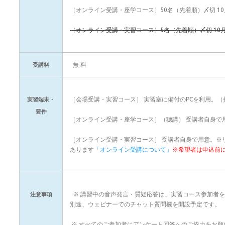
［オンライン受講・座学コース］50名（先着順）〆切 10月 
［オンライン受講・実習コース］5名（先着順）〆切 10月 
無 料
受講料
［会場受講・実習コース］ 実習室に備付のPCを利用。（
実習端末・
要件
［オンライン受講・座学コース］（聴講） 受講者自身で
［オンライン受講・実習コース］ 受講者自身で用意。※
あります
「オンライン受講について」
※希望者は申込前
※ 講習中の音声発言・質疑応答は、実習コース参加者
注意事項
別途、ウェビナーでのチャット質問欄を開設予定です。
※ すべてのご参加者にアンケート回答へのご協力をお願