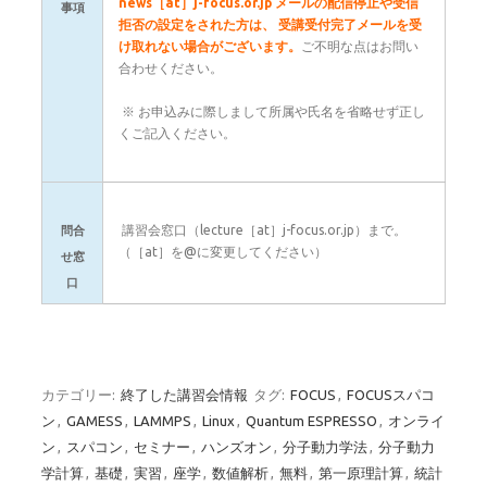
news［at］j-focus.or.jp メールの配信停止や受信
事項
拒否の設定をされた方は、
受講受付完了メールを受
け取れない場合がございます。
ご不明な点はお問い
合わせください。
※ お申込みに際しまして所属や氏名を省略せず正し
くご記入ください。
講習会窓口（lecture［at］j-focus.or.jp）まで。
問合
（［at］を@に変更してください）
せ窓
口
カテゴリー:
終了した講習会情報
タグ:
FOCUS
,
FOCUSスパコ
ン
,
GAMESS
,
LAMMPS
,
Linux
,
Quantum ESPRESSO
,
オンライ
ン
,
スパコン
,
セミナー
,
ハンズオン
,
分子動力学法
,
分子動力
学計算
,
基礎
,
実習
,
座学
,
数値解析
,
無料
,
第一原理計算
,
統計