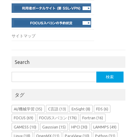
サイトマップ
Search
検
索:
タグ
AI/機械学習
(35)
C言語
(13)
EnSight
(8)
FDS
(6)
FOCUS
(69)
FOCUSスパコン
(176)
Fortran
(16)
GAMESS
(10)
Gaussian
(15)
HPCI
(30)
LAMMPS
(49)
Linux
(18)
OpenMX
(11)
ParaView
(10)
Python
(31)