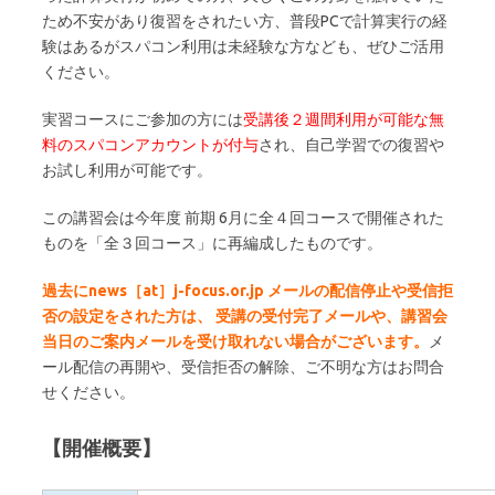
ため不安があり復習をされたい方、普段PCで計算実行の経
験はあるがスパコン利用は未経験な方なども、ぜひご活用
ください。
実習コースにご参加の方には
受講後２週間利用が可能な無
料のスパコンアカウントが付与
され、自己学習での復習や
お試し利用が可能です。
この講習会は今年度 前期 6月に全４回コースで開催された
ものを「全３回コース」に再編成したものです。
過去にnews［at］j-focus.or.jp メールの配信停止や受信拒
否の設定をされた方は、
受講の受付完了メールや、講習会
当日のご案内メールを受け取れない場合がございます。
メ
ール配信の再開や、受信拒否の解除、ご不明な方はお問合
せください。
【開催概要】