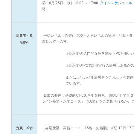
③ 10月 25日（水）10:00 ～ 17:00
タイムスケジュール
間）
推奨レベル：過去に高校～大学レベルの物理・計算・化
対象者・参
識をお持ちの方。
加要件
上記分野の入門的な座学編からPCを用い
上記分野のPCで計算実行の経験はあるが
または上記レベル経験者をこれから企業内
ている方。
参加の要件：基礎的なPCスキルを持ち、原則として全
ライン受講・座学コース」（聴講）をご選択されるか、
［会場受講・実習コース］15名（先着順）〆切 10月 17日
定員・〆切