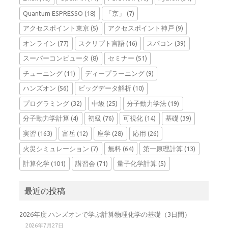
Quantum ESPRESSO
(18)
「京」
(7)
アクセスポイント東京
(5)
アクセスポイント神戸
(9)
オンライン
(77)
スクリプト言語
(16)
スパコン
(39)
スーパーコンピュータ
(8)
セミナー
(51)
チューニング
(11)
ディープラーニング
(9)
ハンズオン
(56)
ビッグデータ解析
(10)
プログラミング
(32)
中級
(25)
分子動力学法
(19)
分子動力学計算
(4)
初級
(76)
可視化
(14)
基礎
(39)
実習
(163)
富岳
(12)
座学
(28)
応用
(26)
火災シミュレーション
(7)
無料
(64)
第一原理計算
(13)
計算化学
(101)
講習会
(71)
量子化学計算
(5)
最近の投稿
2026年度 ハンズオンで学ぶ計算物理化学の基礎（3日間）
2026年7月27日