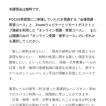
本講習会は無料です。
FOCUS実習室にご来場していただき受講する『会場受講・
実習コース』と、Zoomウェビナーとリモートデスクトッ
プ接続を利用した『オンライン受講・実習コース』、 また
は聴講のみの『オンライン受講・座学コース』のいずれか
を選択してください。
「新しい材料を作りたい」「既存の材料が持つ性質とその
原理を知りたい」「材料の性質に関する新しい測定方法を
開発したい」といった方向けに、 高校～大学教養レベルの
計算・化学・物理の基礎知識の復習を出発点とし、原子ス
ケールのシミュレーション手法の理解を目指したコースで
す。
復習レベルの座学～PCを使った基礎的なハンズオン～初め
てのスパコン利用へと、段階的に学ぶことができます。
「計算・物理・化学」分野を勉強したことがあるがPCを使
った計算実行が初めての方、久しくこの分野を離れていた