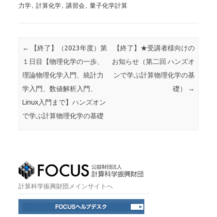
力学
,
計算化学
,
講習会
,
量子化学計算
投稿ナビゲーション
←
【終了】（2023年度）第
【終了】★受講者様向けの
１日目【物理化学の一歩、
お知らせ（第二回 ハンズオ
理論物理化学入門、統計力
ンで学ぶ計算物理化学の基
学入門、数値解析入門、
礎）
→
Linux入門まで】ハンズオン
で学ぶ計算物理化学の基礎
計算科学振興財団メインサイトへ