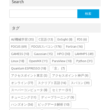
Search
検
索:
タグ
AI/機械学習
(35)
C言語
(13)
EnSight
(8)
FDS
(6)
FOCUS
(69)
FOCUSスパコン
(176)
Fortran
(16)
GAMESS
(10)
Gaussian
(15)
HPCI
(30)
LAMMPS
(49)
Linux
(18)
OpenMX
(11)
ParaView
(10)
Python
(31)
Quantum ESPRESSO
(18)
「京」
(7)
アクセスポイント東京
(5)
アクセスポイント神戸
(9)
オンライン
(77)
スクリプト言語
(16)
スパコン
(39)
スーパーコンピュータ
(8)
セミナー
(51)
チューニング
(11)
ディープラーニング
(9)
ハンズオン
(56)
ビッグデータ解析
(10)