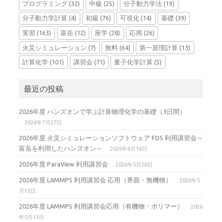
プログラミング
(32)
中級
(25)
分子動力学法
(19)
分子動力学計算
(4)
初級
(76)
可視化
(14)
基礎
(39)
実習
(163)
富岳
(12)
座学
(28)
応用
(26)
火災シミュレーション
(7)
無料
(64)
第一原理計算
(13)
計算化学
(101)
講習会
(71)
量子化学計算
(5)
最近の投稿
2026年度 ハンズオンで学ぶ計算物理化学の基礎（3日間）
2026年7月27日
2026年度 火災シミュレーションソフトウェア FDS 利用講習会～
富岳を利用したハンズオン～
2026年6月16日
2026年度 ParaView 利用講習会
2026年5月26日
2026年度 LAMMPS 利用講習会 応用（界面・無機物）
2026年5
月13日
2026年度 LAMMPS 利用講習会応用（有機物・ポリマー）
2026
年5月13日