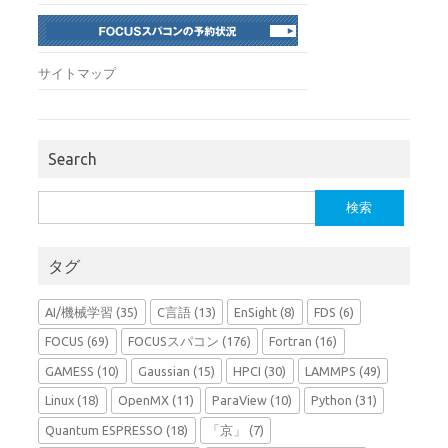
サイトマップ
Search
検
索:
タグ
AI/機械学習
(35)
C言語
(13)
EnSight
(8)
FDS
(6)
FOCUS
(69)
FOCUSスパコン
(176)
Fortran
(16)
GAMESS
(10)
Gaussian
(15)
HPCI
(30)
LAMMPS
(49)
Linux
(18)
OpenMX
(11)
ParaView
(10)
Python
(31)
Quantum ESPRESSO
(18)
「京」
(7)