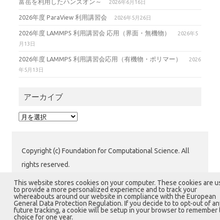
富岳を利用したハンズオン～
2026年6月16日
2026年度 ParaView 利用講習会
2026年5月26日
2026年度 LAMMPS 利用講習会 応用（界面・無機物）
2026年5
月13日
2026年度 LAMMPS 利用講習会応用（有機物・ポリマー）
2026
年5月13日
アーカイブ
ア
ー
カ
イ
Copyright (c) Foundation for Computational Science. All
ブ
rights reserved.
公益財団法人 計算科学振興財団 (FOCUS) 運用グループ
This website stores cookies on your computer. These cookies are 
to provide a more personalized experience and to track your
〒650-0047 兵庫県神戸市中央区港島南町7-1-28 計算科
whereabouts around our website in compliance with the European
General Data Protection Regulation. If you decide to to opt-out of an
学センタービル1階
future tracking, a cookie will be setup in your browser to remember 
choice for one year.