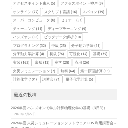
アクセスポイント東京
(5)
アクセスポイント神戸
(9)
オンライン
(77)
スクリプト言語
(16)
スパコン
(39)
スーパーコンピュータ
(8)
セミナー
(51)
チューニング
(11)
ディープラーニング
(9)
ハンズオン
(56)
ビッグデータ解析
(10)
プログラミング
(32)
中級
(25)
分子動力学法
(19)
分子動力学計算
(4)
初級
(76)
可視化
(14)
基礎
(39)
実習
(163)
富岳
(12)
座学
(28)
応用
(26)
火災シミュレーション
(7)
無料
(64)
第一原理計算
(13)
計算化学
(101)
講習会
(71)
量子化学計算
(5)
最近の投稿
2026年度 ハンズオンで学ぶ計算物理化学の基礎（3日間）
2026年7月27日
2026年度 火災シミュレーションソフトウェア FDS 利用講習会～