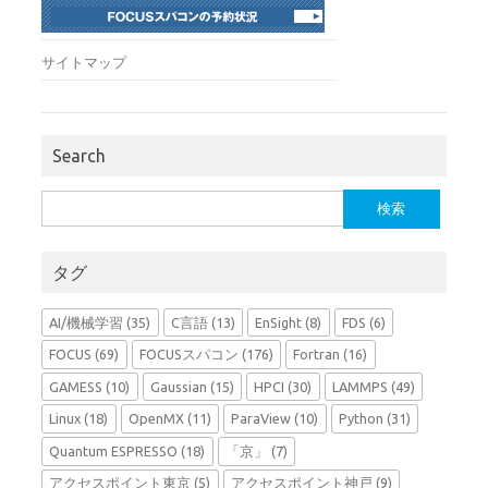
サイトマップ
Search
検
索:
タグ
AI/機械学習
(35)
C言語
(13)
EnSight
(8)
FDS
(6)
FOCUS
(69)
FOCUSスパコン
(176)
Fortran
(16)
GAMESS
(10)
Gaussian
(15)
HPCI
(30)
LAMMPS
(49)
Linux
(18)
OpenMX
(11)
ParaView
(10)
Python
(31)
Quantum ESPRESSO
(18)
「京」
(7)
アクセスポイント東京
(5)
アクセスポイント神戸
(9)