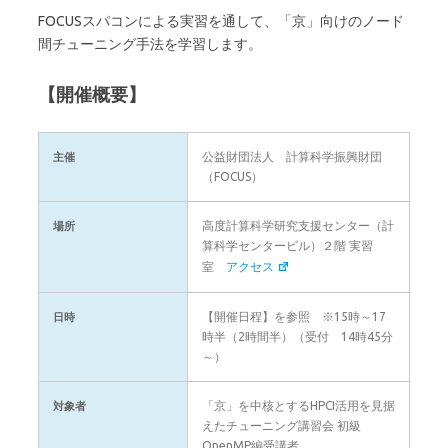
FOCUSスパコンによる実習を通して、「京」向けのノード
間チューニング手法を学習します。
【開催概要】
公益財団法人 計算科学振興財団
主催
（FOCUS）
高度計算科学研究支援センター（計
場所
算科学センタービル）２階 実習
室
アクセス
【開催日程】を参照 ※15時～17
日時
時半（2時間半）（受付 14時45分
～）
「京」を中核とするHPCI活用を見据
対象者
えたチューニング講習会 初級
OpenMP編受講者