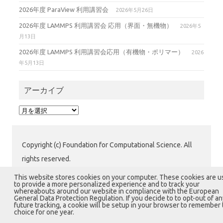
2026年度 ParaView 利用講習会
2026年5月26日
2026年度 LAMMPS 利用講習会 応用（界面・無機物）
2026年5
月13日
2026年度 LAMMPS 利用講習会応用（有機物・ポリマー）
2026
年5月13日
アーカイブ
ア
ー
カ
イ
Copyright (c) Foundation for Computational Science. All
ブ
rights reserved.
公益財団法人 計算科学振興財団 (FOCUS) 運用グループ
This website stores cookies on your computer. These cookies are 
to provide a more personalized experience and to track your
〒650-0047 兵庫県神戸市中央区港島南町7-1-28 計算科
whereabouts around our website in compliance with the European
General Data Protection Regulation. If you decide to to opt-out of an
学センタービル1階
future tracking, a cookie will be setup in your browser to remember 
choice for one year.