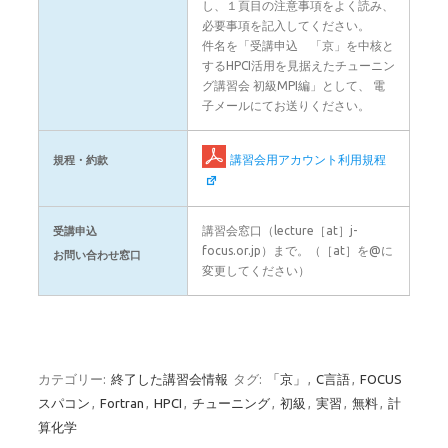
し、１頁目の注意事項をよく読み、
必要事項を記入してください。
件名を「受講申込 「京」を中核と
するHPCI活用を見据えたチューニン
グ講習会 初級MPI編」として、 電
子メールにてお送りください。
講習会用アカウント利用規程
規程・約款
講習会窓口（lecture［at］j-
受講申込
focus.or.jp）まで。（［at］を@に
お問い合わせ窓口
変更してください）
カテゴリー:
終了した講習会情報
タグ:
「京」
,
C言語
,
FOCUS
スパコン
,
Fortran
,
HPCI
,
チューニング
,
初級
,
実習
,
無料
,
計
算化学