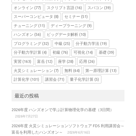
オンライン
(77)
スクリプト言語
(16)
スパコン
(39)
スーパーコンピュータ
(8)
セミナー
(51)
チューニング
(11)
ディープラーニング
(9)
ハンズオン
(56)
ビッグデータ解析
(10)
プログラミング
(32)
中級
(25)
分子動力学法
(19)
分子動力学計算
(4)
初級
(76)
可視化
(14)
基礎
(39)
実習
(163)
富岳
(12)
座学
(28)
応用
(26)
火災シミュレーション
(7)
無料
(64)
第一原理計算
(13)
計算化学
(101)
講習会
(71)
量子化学計算
(5)
最近の投稿
2026年度 ハンズオンで学ぶ計算物理化学の基礎（3日間）
2026年7月27日
2026年度 火災シミュレーションソフトウェア FDS 利用講習会～
富岳を利用したハンズオン～
2026年6月16日