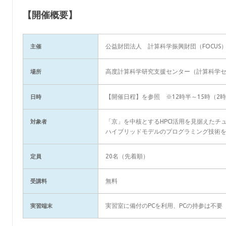
【開催概要】
公益財団法人 計算科学振興財団（FOCUS
主催
高度計算科学研究支援センター（計算科学
場所
【開催日程】を参照 ※12時半～15時（2時
日時
「京」を中核とするHPCI活用を見据えたチ
対象者
ハイブリッドモデルのプログラミング技術
20名（先着順）
定員
無料
受講料
実習室に備付のPCを利用、PCの持参は不要
実習端末