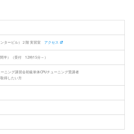
）
センタービル）２階 実習室
アクセス
間半）（受付 12時15分～）
ューニング講習会初級単体CPUチューニング受講者
を取得したい方