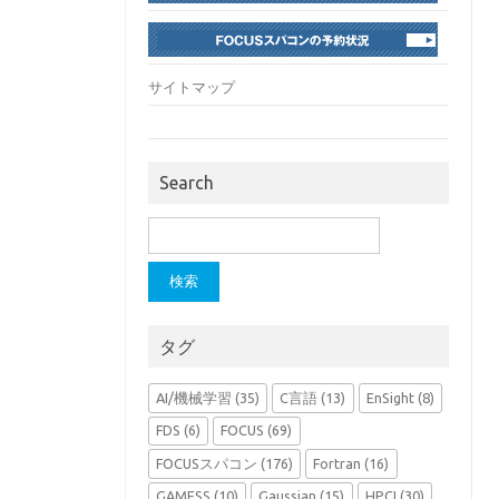
サイトマップ
Search
検
索:
タグ
AI/機械学習
(35)
C言語
(13)
EnSight
(8)
FDS
(6)
FOCUS
(69)
FOCUSスパコン
(176)
Fortran
(16)
GAMESS
(10)
Gaussian
(15)
HPCI
(30)