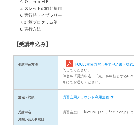
ＯｐｅｎＭＰ
スレッドの同期操作
実行時ライブラリー
計算プログラム例
実行方法
【受講申込み】
「
FOCUS主催講習会受講申込書（様式2
受講申込方法
入してください。
件名を「受講申込 「京」を中核とするHPC
ルにてお送りください。
講習会用アカウント利用規程
規程・約款
講習会窓口（lecture［at］j-focus.o
受講申込
お問い合わせ窓口