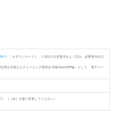
6-1）
」をダウンロードし、１頁目の注意事項をよく読み、必要事項を記
I活用を見据えたチューニング講習会 初級OpenMP編」として、 電子メー
r.jp）まで。（［at］を@に変更してください）