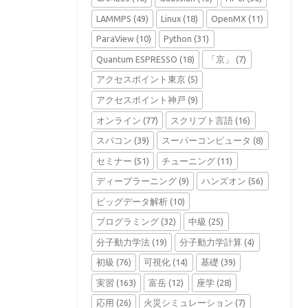
LAMMPS
(49)
Linux
(18)
OpenMX
(11)
ParaView
(10)
Python
(31)
Quantum ESPRESSO
(18)
「京」
(7)
アクセスポイント東京
(5)
アクセスポイント神戸
(9)
オンライン
(77)
スクリプト言語
(16)
スパコン
(39)
スーパーコンピュータ
(8)
セミナー
(51)
チューニング
(11)
ディープラーニング
(9)
ハンズオン
(56)
ビッグデータ解析
(10)
プログラミング
(32)
中級
(25)
分子動力学法
(19)
分子動力学計算
(4)
初級
(76)
可視化
(14)
基礎
(39)
実習
(163)
富岳
(12)
座学
(28)
応用
(26)
火災シミュレーション
(7)