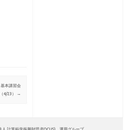
法 基本講習会
（4/23）
→
人 計算科学振興財団 (FOCUS) 運用グループ