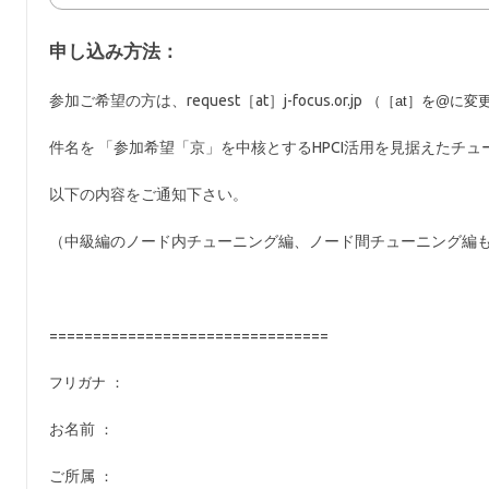
申し込み方法：
参加ご希望の方は、request［at］j-focus.or.jp
（［at］を@に変
件名を 「参加希望「京」を中核とするHPCI活用を見据えたチュ
以下の内容をご通知下さい。
（中級編のノード内チューニング編、ノード間チューニング編
================================
フリガナ ：
お名前
：
ご所属
：