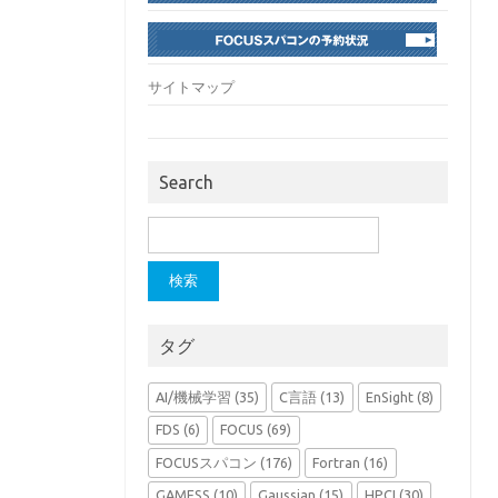
サイトマップ
Search
検
索:
タグ
AI/機械学習
(35)
C言語
(13)
EnSight
(8)
FDS
(6)
FOCUS
(69)
FOCUSスパコン
(176)
Fortran
(16)
GAMESS
(10)
Gaussian
(15)
HPCI
(30)