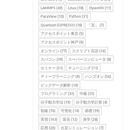
LAMMPS
(49)
Linux
(18)
OpenMX
(11)
ParaView
(10)
Python
(31)
Quantum ESPRESSO
(18)
「京」
(7)
アクセスポイント東京
(5)
アクセスポイント神戸
(9)
オンライン
(77)
スクリプト言語
(16)
スパコン
(39)
スーパーコンピュータ
(8)
セミナー
(51)
チューニング
(11)
ディープラーニング
(9)
ハンズオン
(56)
ビッグデータ解析
(10)
プログラミング
(32)
中級
(25)
分子動力学法
(19)
分子動力学計算
(4)
初級
(76)
可視化
(14)
基礎
(39)
実習
(163)
富岳
(12)
座学
(28)
応用
(26)
火災シミュレーション
(7)