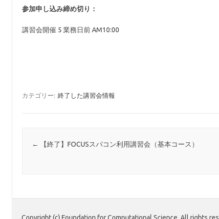
参加申し込み締め切り：
講習会開催 5 業務日前 AM10:00
カテゴリー:
終了した講習会情報
投稿ナビゲーション
←
【終了】FOCUSスパコン利用講習会（基本コース）
Copyright (c) Foundation for Computational Science. All rights re