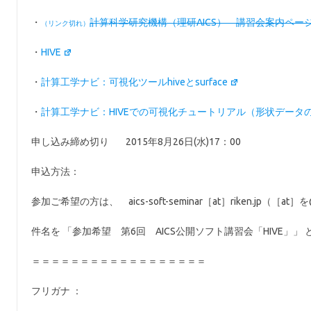
・
計算科学研究機構（理研AICS） 講習会案内ペー
・
HIVE
・
計算工学ナビ：可視化ツールhiveとsurface
・
計算工学ナビ：HIVEでの可視化チュートリアル（形状データ
申し込み締め切り 2015年8月26日(水)17：00
申込方法：
参加ご希望の方は、 aics-soft-seminar［at］riken.jp（
件名を 「参加希望 第6回 AICS公開ソフト講習会「HIVE」
＝＝＝＝＝＝＝＝＝＝＝＝＝＝＝＝＝＝
フリガナ ：