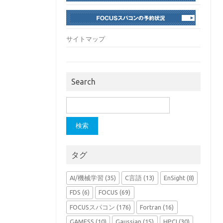
サイトマップ
Search
検
索:
タグ
AI/機械学習
(35)
C言語
(13)
EnSight
(8)
FDS
(6)
FOCUS
(69)
FOCUSスパコン
(176)
Fortran
(16)
GAMESS
(10)
Gaussian
(15)
HPCI
(30)