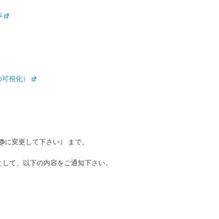
ジ
の可視化）
［at］を@に変更して下さい） まで、
」 として、以下の内容をご通知下さい。