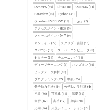
LAMMPS
(49)
Linux
(18)
OpenMX
(11)
ParaView
(10)
Python
(31)
Quantum ESPRESSO
(18)
「京」
(7)
アクセスポイント東京
(5)
アクセスポイント神戸
(9)
オンライン
(77)
スクリプト言語
(16)
スパコン
(39)
スーパーコンピュータ
(8)
セミナー
(51)
チューニング
(11)
ディープラーニング
(9)
ハンズオン
(56)
ビッグデータ解析
(10)
プログラミング
(32)
中級
(25)
分子動力学法
(19)
分子動力学計算
(4)
初級
(76)
可視化
(14)
基礎
(39)
実習
(163)
富岳
(12)
座学
(28)
応用
(26)
火災シミュレーション
(7)