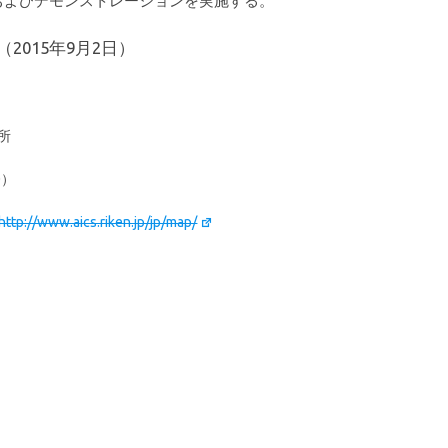
、およびデモンストレーションを実施する。
2015年9月2日）
所
0）
http://www.aics.riken.jp/jp/map/