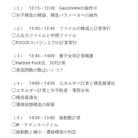
（１） 13:15～13:30 GaussViewの操作※
◯分子構造の構築、構造パラメーターの操作
（２） 13:30～13:45 ファイルの構成と計算実行
◯入出力ファイルと中間ファイル
◯FOCUSスパコン上での計算実行
（３） 13:45～14:00 量子化学計算概要
◯Hartree-Fock法、SCF計算
◯基底関数の数はいくつ？
（４） 14:00～14:30 エネルギー計算と構造最適化
◯エネルギー計算と分子軌道・電荷分布
◯構造最適化
◯遷移状態構造の探索
（５） 14:30～15:00 振動数計算
◯IR・ラマンスペクトル
◯振動数と極小・遷移構造の判定