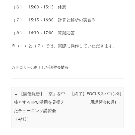
（６） 15:00～15:15 休憩
（７） 15:15～16:30 計算と解析の実習※
（８） 16:30～17:00 質疑応答
※（１）と（７）では、実際に操作していただきます。
カテゴリー:
終了した講習会情報
投稿ナビゲーション
←
【開催報告】「京」を中
【終了】FOCUSスパコン利
核とするHPCI活用を見据え
用講習会(6月)
→
たチューニング講習会
（4/13）