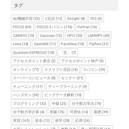
タグ
AI/機械学習
(35)
C言語
(13)
EnSight
(8)
FDS
(6)
FOCUS
(69)
FOCUSスパコン
(176)
Fortran
(16)
GAMESS
(10)
Gaussian
(15)
HPCI
(30)
LAMMPS
(49)
Linux
(18)
OpenMX
(11)
ParaView
(10)
Python
(31)
Quantum ESPRESSO
(18)
「京」
(7)
アクセスポイント東京
(5)
アクセスポイント神戸
(9)
オンライン
(77)
スクリプト言語
(16)
スパコン
(39)
スーパーコンピュータ
(8)
セミナー
(51)
チューニング
(11)
ディープラーニング
(9)
ハンズオン
(56)
ビッグデータ解析
(10)
プログラミング
(32)
中級
(25)
分子動力学法
(19)
分子動力学計算
(4)
初級
(76)
可視化
(14)
基礎
(39)
実習
(163)
富岳
(12)
座学
(28)
応用
(26)
火災シミュレーション
(7)
無料
(64)
第一原理計算
(13)